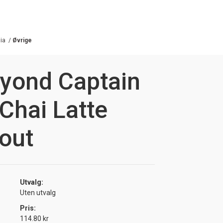
nia
/
Øvrige
yond Captain
Chai Latte
tout
Utvalg:
Uten utvalg
Pris:
114.80 kr