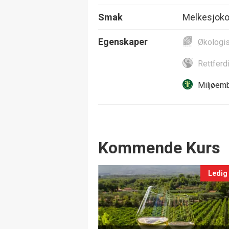
Smak
Melkesjokola
Egenskaper
Økologi
Rettferd
Miljøemb
Events
Kommende Kurs
Ledig