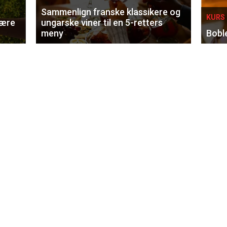
Sammenlign franske klassikere og
KURS 
lære
ungarske viner til en 5-retters
meny
Bobl