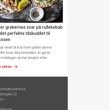
er grekernes svar på rullekebab
det perfekte tilskuddet til
kosen
r tenkt til å ta frem grillen denne
ller kose deg innendørs ,er gyros
-middagen du har lengtet etter.
e saken
g besøksadresse:
tetsgata 22
lo
adresse: