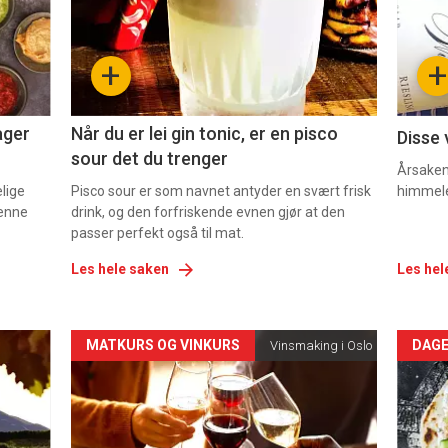
nå
nå
-
-
+
+
2
3
ager
Når du er lei gin tonic, er en pisco
Disse 
sour det du trenger
Årsaken 
elige
Pisco sour er som navnet antyder en svært frisk
himmel
denne
drink, og den forfriskende evnen gjør at den
passer perfekt også til mat.
Les hele saken
Les hel
Forsiden
For
MATKURS OG VINKURS
DAGE
Vinsmaking i Oslo
akkurat
akk
nå
nå