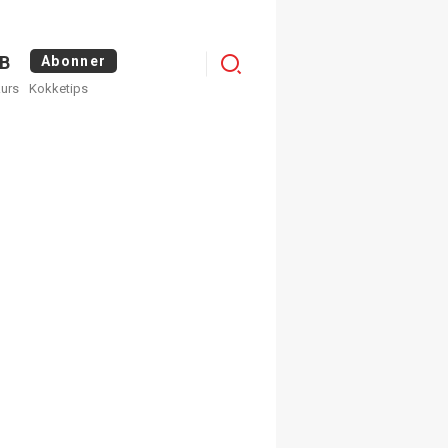
Menu
B
Abonner
kurs
Kokketips
profile
egistrer deg