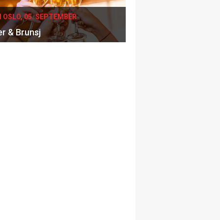
I OSLO, 05. SEPTEMBER
er & Brunsj