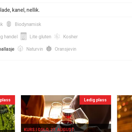
de, kanel, nellik.
sk
Biodynamisk
ig handel
Lite gluten
Kosher
allasje
Naturvin
Oransjevin
 plass
Ledig plass
KURS I OSLO, 27. AUGUST