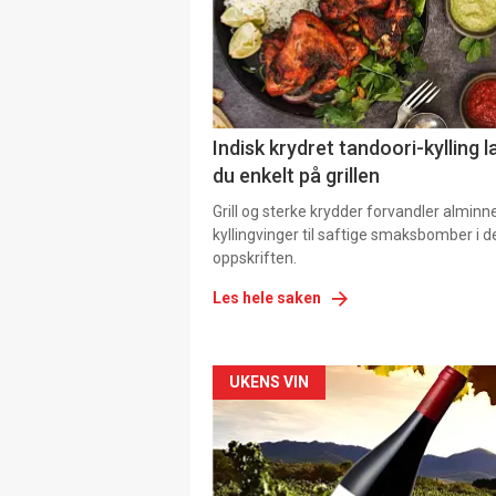
Indisk krydret tandoori-kylling l
du enkelt på grillen
Grill og sterke krydder forvandler alminn
kyllingvinger til saftige smaksbomber i 
oppskriften.
Les hele saken
Forsiden
UKENS VIN
akkurat
nå