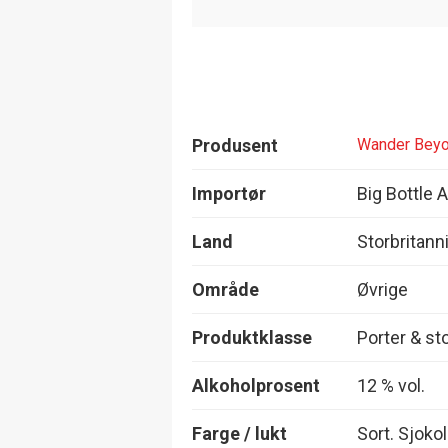
Produsent
Wander Beyo
Importør
Big Bottle 
Land
Storbritann
Område
Øvrige
Produktklasse
Porter & st
Alkoholprosent
12 % vol.
Farge / lukt
Sort. Sjoko