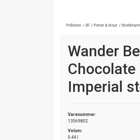
Pollisten
/
Øl
/
Porter & stout
/
Storbritan
Wander Be
Chocolate 
Imperial s
Varenummer:
13569802
Volum:
0.44 l