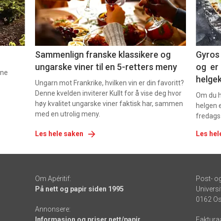
-
-
5
6
Sammenlign franske klassikere og
Gyros 
ungarske viner til en 5-retters meny
og er 
nne
helge
Ungarn mot Frankrike, hvilken vin er din favoritt?
Denne kvelden inviterer Kullt for å vise deg hvor
Om du ha
høy kvalitet ungarske viner faktisk har, sammen
helgen e
med en utrolig meny.
fredags
Les hele saken
Les hel
Om Apéritif:
Post- o
På nett og papir siden 1995
Universi
0162 Os
Annonsere:
Informasjon og priser nett/papir
Faktura