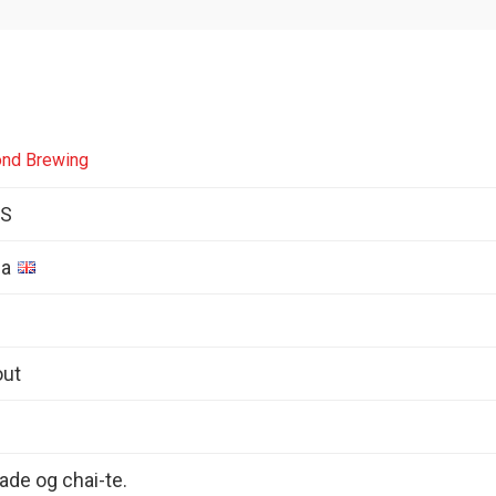
nd Brewing
AS
ia
out
lade og chai-te.