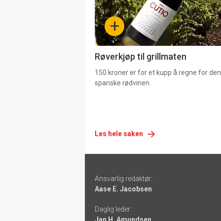
-
+
4
Røverkjøp til grillmaten
150 kroner er for et kupp å regne for de
spanske rødvinen.
Les hele saken
Footer
Ansvarlig redaktør:
-
Aase E. Jacobsen
links
Daglig leder:
Jan H. Amundsen