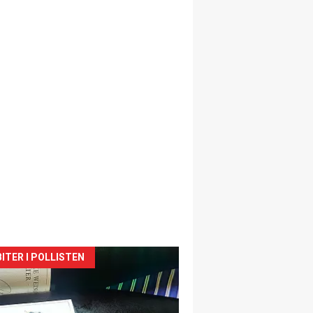
siden
ITER I POLLISTEN
urat