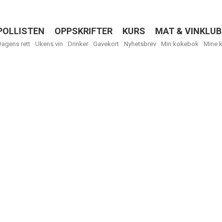
POLLISTEN
OPPSKRIFTER
KURS
MAT & VINKLUB
Menu
Dagens rett
Ukens vin
Drinker
Gavekort
Nyhetsbrev
Min kokebok
Mine 
R