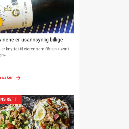
vinene er usannsynlig billige
er knyttet til eieren som får sin «lønn i
en».
e saken
siden
NS RETT
urat