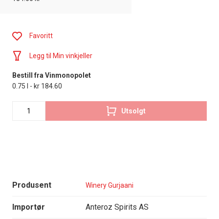
Favoritt
Legg til Min vinkjeller
Bestill fra Vinmonopolet
0.75 l - kr 184.60
Utsolgt
Produsent
Winery Gurjaani
Importør
Anteroz Spirits AS