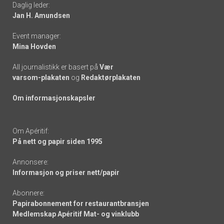
Daglig leder:
links
Jan H. Amundsen
Event manager:
Mina Hovden
All journalistikk er basert på
Vær
varsom-plakaten
og
Redaktørplakaten
Om informasjonskapsler
Om Apéritif:
På nett og papir siden 1995
Annonsere:
Informasjon og priser nett/papir
Abonnere:
Papirabonnement for restaurantbransjen
Medlemskap Apéritif Mat- og vinklubb