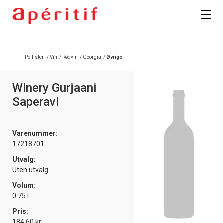
Registrer deg
Pollisten
/
Vin
/
Rødvin
/
Georgia
/
Øvrige
Winery Gurjaani
Saperavi
Varenummer:
17218701
Utvalg:
Uten utvalg
Volum:
0.75 l
Pris:
184.60 kr