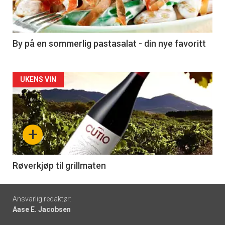
nå
-
5
By på en sommerlig pastasalat - din nye favoritt
Forsiden
UKENS VIN
akkurat
nå
+
-
6
Røverkjøp til grillmaten
Footer
Ansvarlig redaktør:
Aase E. Jacobsen
-