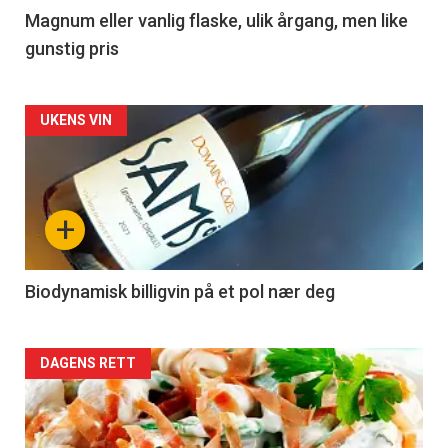
3
Magnum eller vanlig flaske, ulik årgang, men like
gunstig pris
Forsiden
UKENS VIN
akkurat
nå
+
-
4
Biodynamisk billigvin på et pol nær deg
Forsiden
DAGENS RETT
akkurat