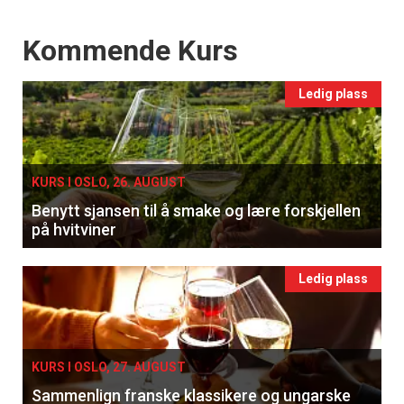
Events
Kommende Kurs
Ledig plass
KURS I OSLO, 26. AUGUST
Benytt sjansen til å smake og lære forskjellen
på hvitviner
Ledig plass
KURS I OSLO, 27. AUGUST
Sammenlign franske klassikere og ungarske