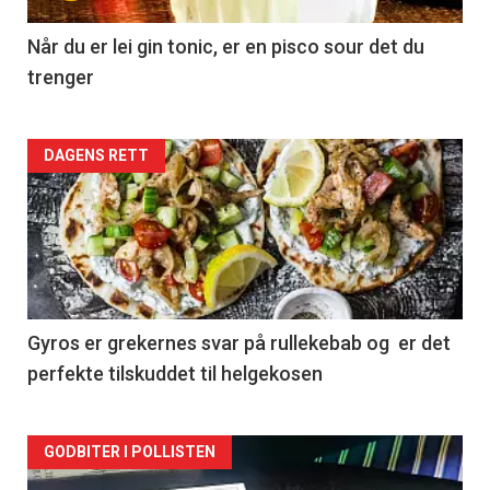
Når du er lei gin tonic, er en pisco sour det du
trenger
Forsiden
DAGENS RETT
akkurat
nå
-
2
Gyros er grekernes svar på rullekebab og er det
perfekte tilskuddet til helgekosen
Forsiden
GODBITER I POLLISTEN