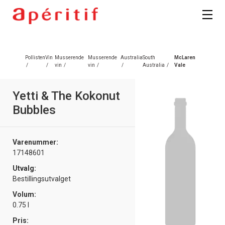
Registrer deg
Pollisten
Vin
Musserende
Musserende
Australia
South
McLaren
/
/
vin
/
vin
/
/
Australia
/
Vale
Yetti & The Kokonut
Bubbles
Varenummer:
17148601
Utvalg:
Bestillingsutvalget
Volum:
0.75 l
Pris: