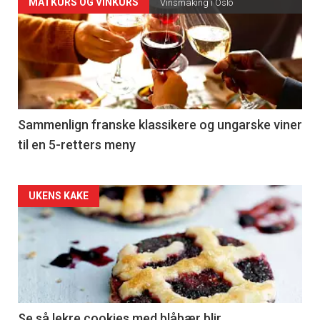
Forsiden
MATKURS OG VINKURS
Vinsmaking i Oslo
akkurat
nå
-
5
Sammenlign franske klassikere og ungarske viner
til en 5-retters meny
Forsiden
UKENS KAKE
akkurat
nå
-
6
Se så lekre cookies med blåbær blir