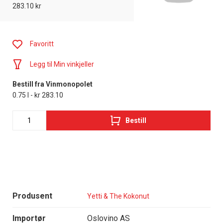
283.10 kr
Favoritt
Legg til Min vinkjeller
Bestill fra Vinmonopolet
0.75 l - kr 283.10
Bestill
Produsent
Yetti & The Kokonut
Importør
Oslovino AS