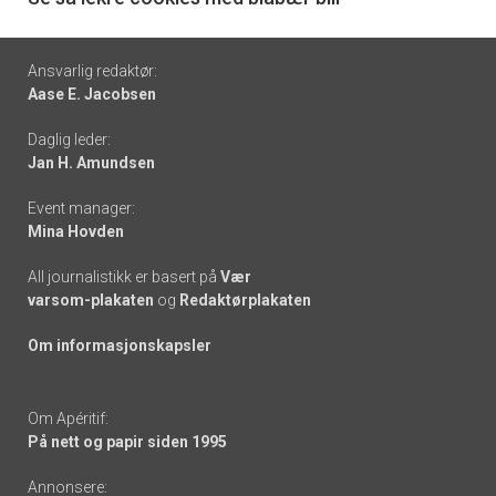
Footer
Ansvarlig redaktør:
Aase E. Jacobsen
-
Daglig leder:
links
Jan H. Amundsen
Event manager:
Mina Hovden
All journalistikk er basert på
Vær
varsom-plakaten
og
Redaktørplakaten
Om informasjonskapsler
Om Apéritif:
På nett og papir siden 1995
Annonsere: