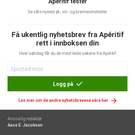
Apéritif tester
Se våre nyeste øl-, vin- og brennevinstester.
Få ukentlig nyhetsbrev fra Apéritif
rett i innboksen din
Hver søndag får du de mest leste sakene fra Apéritif
Logg på
Les mer om de andre nyhetsbrevene våre her
Footer
Ansvarlig redaktør:
Aase E. Jacobsen
-