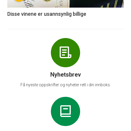
-
6
Disse vinene er usannsynlig billige
Nyhetsbrev
Få nyeste oppskrifter og nyheter rett i din innboks.