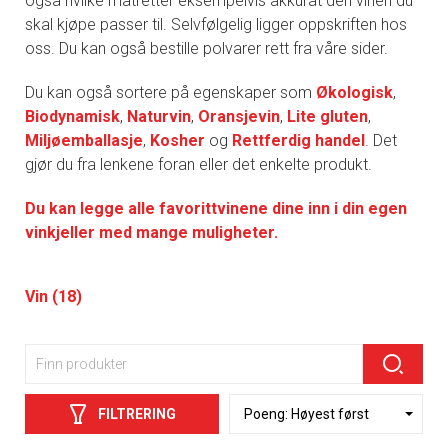
også hvilke matretter eksempelvis akkurat den vinen du
skal kjøpe passer til. Selvfølgelig ligger oppskriften hos
oss. Du kan også bestille polvarer rett fra våre sider.
Du kan også sortere på egenskaper som
Økologisk
,
Biodynamisk
,
Naturvin
,
Oransjevin
,
Lite gluten
,
Miljøemballasje
,
Kosher
og
Rettferdig handel
. Det
gjør du fra lenkene foran eller det enkelte produkt.
Du kan legge alle favorittvinene dine inn i din egen
vinkjeller med mange muligheter.
Vin (18)
FILTRERING