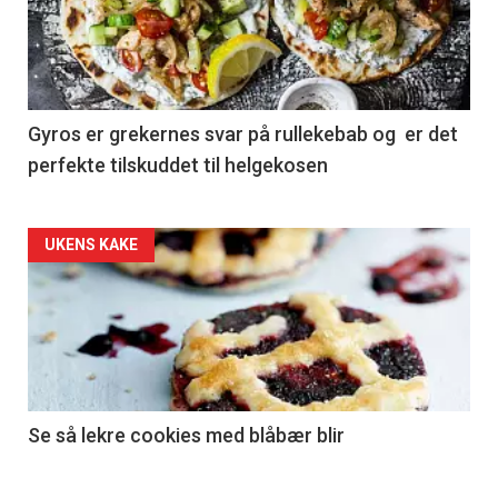
Gyros er grekernes svar på rullekebab og er det
perfekte tilskuddet til helgekosen
Forsiden
UKENS KAKE
akkurat
nå
-
2
Se så lekre cookies med blåbær blir