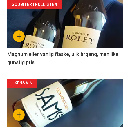
Forsiden
GODBITER I POLLISTEN
akkurat
nå
+
-
3
Magnum eller vanlig flaske, ulik årgang, men like
gunstig pris
Forsiden
UKENS VIN
akkurat
nå
+
-