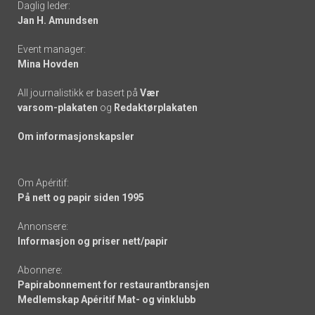
Daglig leder:
links
Jan H. Amundsen
Event manager:
Mina Hovden
All journalistikk er basert på
Vær
varsom-plakaten
og
Redaktørplakaten
Om informasjonskapsler
Om Apéritif:
På nett og papir siden 1995
Annonsere:
Informasjon og priser nett/papir
Abonnere:
Papirabonnement for restaurantbransjen
Medlemskap Apéritif Mat- og vinklubb