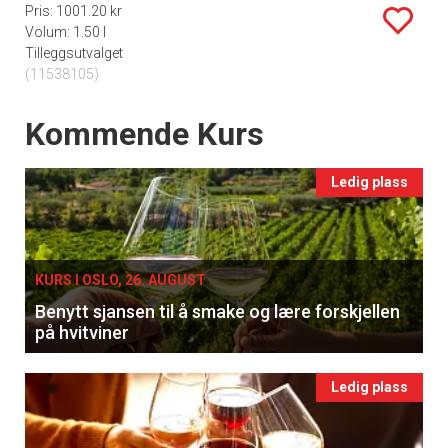
Pris: 1001.20 kr
Volum: 1.50 l
Tilleggsutvalget
(11538105)
Events
Kommende Kurs
Ledig plass
KURS I OSLO, 26. AUGUST
Benytt sjansen til å smake og lære forskjellen
på hvitviner
Ledig plass