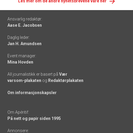
Les mer om de andre nyhetsbrevene våre her
Footer
Ansvarlig redaktør:
Aase E. Jacobsen
-
Daglig leder:
links
Jan H. Amundsen
Event manager:
Mina Hovden
All journalistikk er basert på
Vær
varsom-plakaten
og
Redaktørplakaten
Om informasjonskapsler
Om Apéritif:
På nett og papir siden 1995
Annonsere: