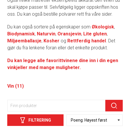
også hvilke matretter eksempelvis akkurat den vinen du
skal kjøpe passer til. Selvfølgelig ligger oppskriften hos
oss. Du kan også bestille polvarer rett fra våre sider.
Du kan også sortere på egenskaper som
Økologisk
,
Biodynamisk
,
Naturvin
,
Oransjevin
,
Lite gluten
,
Miljøemballasje
,
Kosher
og
Rettferdig handel
. Det
gjør du fra lenkene foran eller det enkelte produkt.
Du kan legge alle favorittvinene dine inn i din egen
vinkjeller med mange muligheter.
Vin (11)
FILTRERING