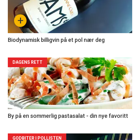
akkurat
nå
+
-
4
Biodynamisk billigvin på et pol nær deg
Forsiden
DAGENS RETT
akkurat
nå
-
5
By på en sommerlig pastasalat - din nye favoritt
Forsiden
GODBITER I POLLISTEN