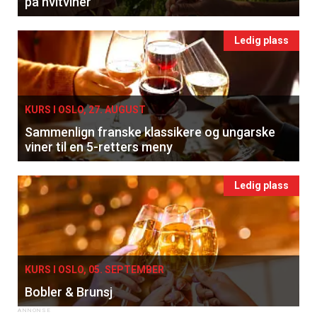
på hvitviner
Ledig plass
KURS I OSLO, 27. AUGUST
Sammenlign franske klassikere og ungarske
viner til en 5-retters meny
Ledig plass
KURS I OSLO, 05. SEPTEMBER
Bobler & Brunsj