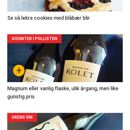
-
2
Se så lekre cookies med blåbær blir
Forsiden
GODBITER I POLLISTEN
akkurat
nå
+
-
3
Magnum eller vanlig flaske, ulik årgang, men like
gunstig pris
Forsiden
UKENS VIN