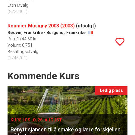
Uten utvalg
(8229401)
Roumier Musigny 2003 (2003)
(utsolgt)
Rødvin, Frankrike - Burgund,
Frankrike
Pris: 1744.60 kr
Volum: 0.75 l
Bestillingsutvalg
(2746701)
Events
Kommende Kurs
Ledig plass
KURS I OSLO, 26. AUGUST
Benytt sjansen til å smake og lære forskjellen