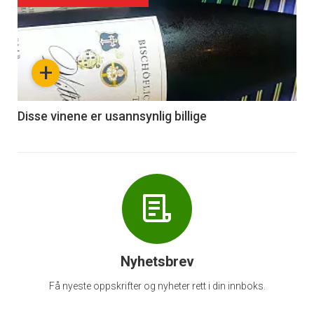
akkurat
nå
+
-
6
Disse vinene er usannsynlig billige
Nyhetsbrev
Få nyeste oppskrifter og nyheter rett i din innboks.