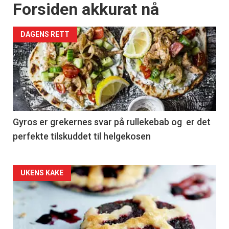
Forsiden akkurat nå
DAGENS RETT
Gyros er grekernes svar på rullekebab og er det
perfekte tilskuddet til helgekosen
Forsiden
UKENS KAKE
akkurat
nå