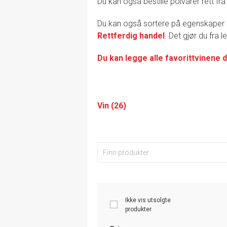
Du kan også bestille polvarer rett fra
Du kan også sortere på egenskape
Rettferdig handel
. Det gjør du fra 
Du kan legge alle favorittvinene d
Vin (26)
Ikke vis utsolgte
produkter