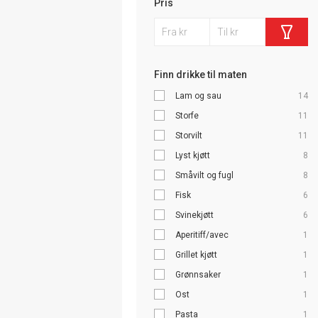
Pris
Finn drikke til maten
Lam og sau
14
Storfe
11
Storvilt
11
Lyst kjøtt
8
Småvilt og fugl
8
Fisk
6
Svinekjøtt
6
Aperitiff/avec
1
Grillet kjøtt
1
Grønnsaker
1
Ost
1
Pasta
1