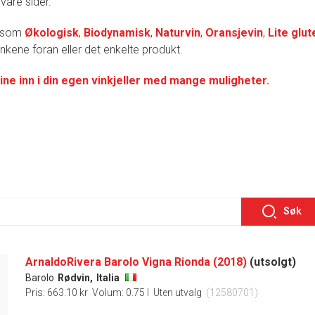
 våre sider.
r som
Økologisk
,
Biodynamisk
,
Naturvin
,
Oransjevin
,
Lite glut
lenkene foran eller det enkelte produkt.
ine inn i din egen vinkjeller med mange muligheter.
Søk
ArnaldoRivera Barolo Vigna Rionda (2018)
(utsolgt)
Barolo
Rødvin,
Italia
Pris: 663.10 kr
Volum: 0.75 l
Uten utvalg
(12580701)