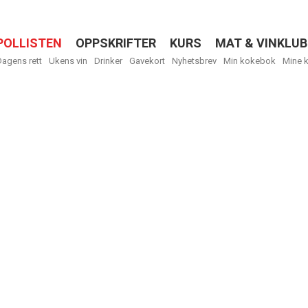
POLLISTEN
OPPSKRIFTER
KURS
MAT & VINKLUB
Menu
Dagens rett
Ukens vin
Drinker
Gavekort
Nyhetsbrev
Min kokebok
Mine 