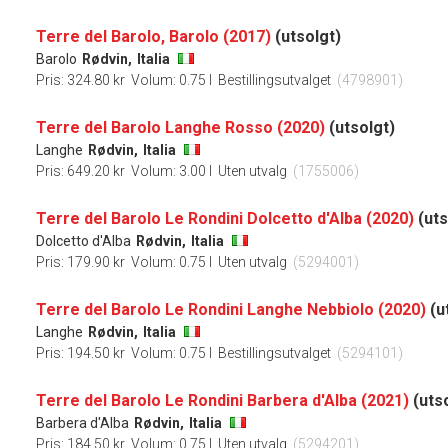
Terre del Barolo, Barolo (2017)
(utsolgt)
Barolo
Rødvin,
Italia
Pris: 324.80 kr
Volum: 0.75 l
Bestillingsutvalget
(4798901)
Terre del Barolo Langhe Rosso (2020)
(utsolgt)
Langhe
Rødvin,
Italia
Pris: 649.20 kr
Volum: 3.00 l
Uten utvalg
(1755006)
Terre del Barolo Le Rondini Dolcetto d'Alba (2020)
(uts
Dolcetto d'Alba
Rødvin,
Italia
Pris: 179.90 kr
Volum: 0.75 l
Uten utvalg
(5294001)
Terre del Barolo Le Rondini Langhe Nebbiolo (2020)
(u
Langhe
Rødvin,
Italia
Pris: 194.50 kr
Volum: 0.75 l
Bestillingsutvalget
(5294101)
Terre del Barolo Le Rondini Barbera d'Alba (2021)
(uts
Barbera d'Alba
Rødvin,
Italia
Pris: 184.50 kr
Volum: 0.75 l
Uten utvalg
(5294201)