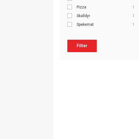
Pizza
1
Skalldyr
1
Spekemat
1
Filter