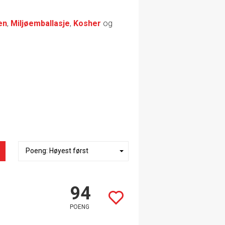
en
,
Miljøemballasje
,
Kosher
og
94
POENG