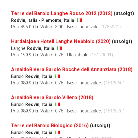
Terre del Barolo Langhe Rosso 2012 (2012)
(utsolgt)
Rødvin, Italia - Piemonte,
Italia
Pris: 495.00 kr
Volum: 3.00 l
Bestillingsutvalg
(1755001)
Hurdalsjøen Hotell Langhe Nebbiolo (2020)
(utsolgt)
Langhe
Rødvin,
Italia
Pris: 199.90 kr
Volum: 0.75 l
Uten utvalg
(15120001)
ArnaldoRivera Barolo Rocche dell Annunziata (2018)
Barolo
Rødvin,
Italia
Pris: 989.90 kr
Volum: 0.75 l
Bestillingsutvalget
(15120601)
ArnaldoRivera Barolo Villero (2018)
Barolo
Rødvin,
Italia
Pris: 989.90 kr
Volum: 0.75 l
Bestillingsutvalget
(15120701)
Terre del Barolo Biologico (2016)
(utsolgt)
Barolo
Rødvin,
Italia