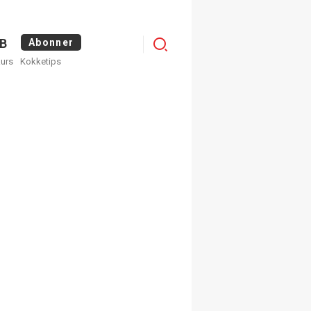
Logg
B
Abonner
kurs
Kokketips
inn