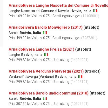
ArnaldoRivera Langhe Nascetta del Comune di Novello
Langhe-Nascetta del Comune di Novello
Hvitvin,
Italia
Pris: 169.90 kr
Volum: 0.75 l
Bestillingsutvalget
(14105001)
Arnaldorivera Barolo Monvigliero (2017)
(utsolgt)
Barolo
Rødvin,
Italia
Pris: 499.00 kr
Volum: 0.75 l
Bestillingsutvalget
(7987301)
ArnaldoRivera Langhe Freisa (2021)
(utsolgt)
Langhe
Rødvin,
Italia
Pris: 299.80 kr
Volum: 0.75 l
Uten utvalg
(14104901)
ArnaldoRivera Verduno Pelaverga (2021)
(utsolgt)
Verduno Pelaverga (Verduno)
Rødvin,
Italia
Pris: 299.80 kr
Volum: 0.75 l
Uten utvalg
(14105101)
ArnaldoRivera Barolo undicicommuni (2018)
(utsolgt)
Barolo
Rødvin,
Italia
Pris: 307.60 kr
Volum: 0.75 l
Uten utvalg
(10627601)