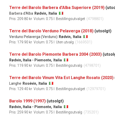
Terre del Barolo Barbera d'Alba Superiore (2019)
(utso
Barbera d'Alba
Rødvin,
Italia
Pris: 209.80 kr
Volum: 0.75 l
Bestillingsutvalget
(4798801)
Terre del Barolo Verduno Pelaverga (2018)
(utsolgt)
Verduno Pelaverga (Verduno)
Rødvin,
Italia
Pris: 179.90 kr
Volum: 0.75 l
Uten utvalg
(1669501)
Terre del Barolo Piemonte Barbera 2004 (2003)
(utsol
Rødvin, Italia - Piemonte,
Italia
Pris: 119.90 kr
Volum: 0.75 l
Bestillingsutvalg
(4798701)
Terre del Barolo Vinum Vita Est Langhe Rosato (2020)
Langhe
Rosévin,
Italia
Pris: 129.40 kr
Volum: 0.75 l
Bestillingsutvalget
(12979701)
Barolo 1999 (1997)
(utsolgt)
Rødvin, Italia - Piemonte,
Italia
Pris: 259.90 kr
Volum: 0.75 l
Bestillingsutvalg
(735201)