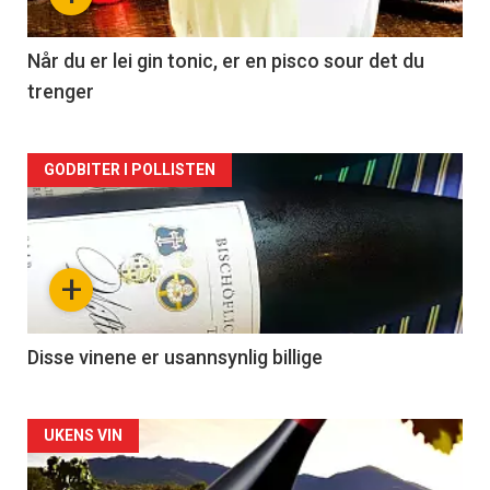
-
2
Når du er lei gin tonic, er en pisco sour det du
trenger
Forsiden
GODBITER I POLLISTEN
akkurat
nå
+
-
3
Disse vinene er usannsynlig billige
Forsiden
UKENS VIN
akkurat