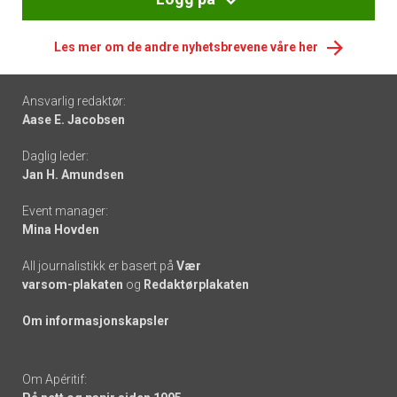
Les mer om de andre nyhetsbrevene våre her
Footer
Ansvarlig redaktør:
Aase E. Jacobsen
-
Daglig leder:
links
Jan H. Amundsen
Event manager:
Mina Hovden
All journalistikk er basert på
Vær
varsom-plakaten
og
Redaktørplakaten
Om informasjonskapsler
Om Apéritif: