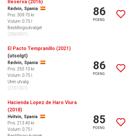
Reserva (2016)
86
Rødvin,
Spania
Pris: 309.70 kr
POENG
Volum: 0.75 l
Bestillingsutvalget
(2065001)
El Pacto Tempranillo (2021)
(utsolgt)
86
Rødvin,
Spania
Pris: 250.10 kr
POENG
Volum: 0.75 l
Uten utvalg
(2107201)
Hacienda Lopez de Haro Viura
(2018)
85
Hvitvin,
Spania
Pris: 213.40 kr
POENG
Volum: 0.75 l
Bestillingsutvalget