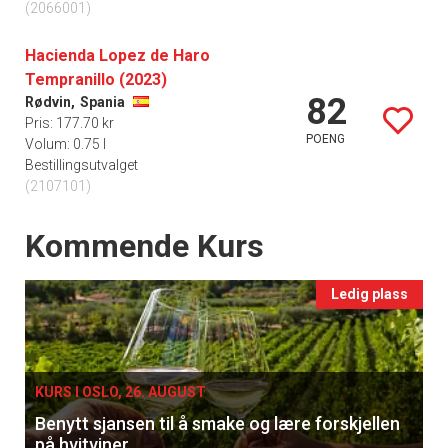
(2066001)
Hacienda Lopez de Haro
Tempranillo (2023)
82
Rødvin,
Spania
Pris: 177.70 kr
POENG
Volum: 0.75 l
Bestillingsutvalget
(2107101)
Events
Kommende Kurs
Ledig plass
KURS I OSLO, 26. AUGUST
Benytt sjansen til å smake og lære forskjellen
på hvitviner