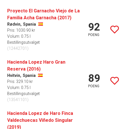
Proyecto El Garnacho Viejo de La
Familia Acha Garnacha (2017)
92
Rødvin,
Spania
Pris: 1030.90 kr
POENG
Volum: 0.75 l
Bestillingsutvalget
(12442701)
Hacienda Lopez Haro Gran
Reserva (2016)
89
Hvitvin,
Spania
Pris: 329.10 kr
POENG
Volum: 0.75 l
Bestillingsutvalget
(13541101)
Hacienda Lopez de Haro Finca
Valdechuecas Viñedo Singular
(2019)