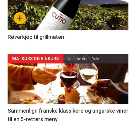
nå
+
-
4
Røverkjøp til grillmaten
Forsiden
MATKURS OG VINKURS
Vinsmaking i Oslo
akkurat
nå
-
5
Sammenlign franske klassikere og ungarske viner
til en 5-retters meny