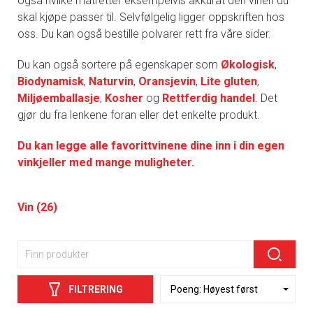
også hvilke matretter eksempelvis akkurat den vinen du
skal kjøpe passer til. Selvfølgelig ligger oppskriften hos
oss. Du kan også bestille polvarer rett fra våre sider.
Du kan også sortere på egenskaper som
Økologisk
,
Biodynamisk
,
Naturvin
,
Oransjevin
,
Lite gluten
,
Miljøemballasje
,
Kosher
og
Rettferdig handel
. Det
gjør du fra lenkene foran eller det enkelte produkt.
Du kan legge alle favorittvinene dine inn i din egen
vinkjeller med mange muligheter.
Vin (26)
FILTRERING