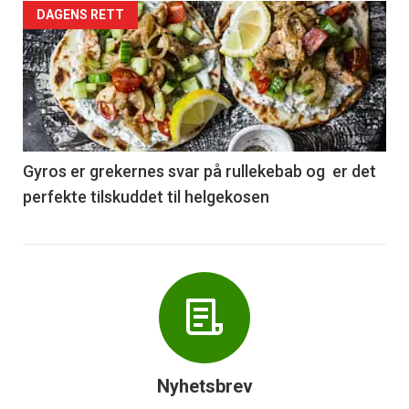
Forsiden
DAGENS RETT
akkurat
nå
-
6
Gyros er grekernes svar på rullekebab og er det
perfekte tilskuddet til helgekosen
Nyhetsbrev