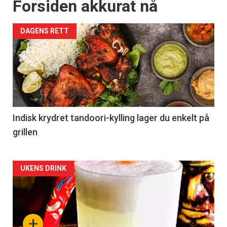
Forsiden akkurat nå
DAGENS RETT
Indisk krydret tandoori-kylling lager du enkelt på
grillen
Forsiden
UKENS DRINK
akkurat
nå
+