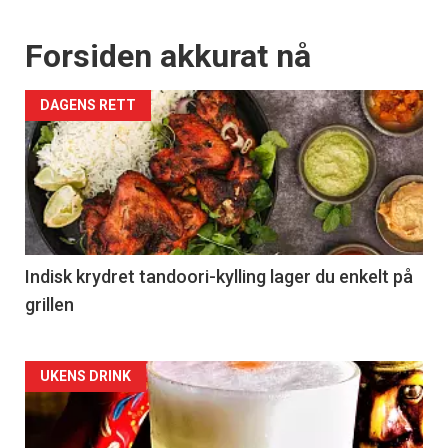
Forsiden akkurat nå
DAGENS RETT
Indisk krydret tandoori-kylling lager du enkelt på
grillen
Forsiden
UKENS DRINK
akkurat