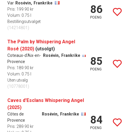
Var
Rosévin,
Frankrike
86
Pris: 199.90 kr
Volum: 0.75 l
POENG
Bestillingsutvalget
(14214801)
The Palm by Whispering Angel
Rosé (2020)
(utsolgt)
Coteaux-d'Aix-en-
Rosévin,
Frankrike
85
Provence
Pris: 189.90 kr
POENG
Volum: 0.75 l
Uten utvalg
(10778001)
Caves d'Esclans Whispering Angel
(2025)
Côtes de
Rosévin,
Frankrike
84
Provence
Pris: 289.90 kr
POENG