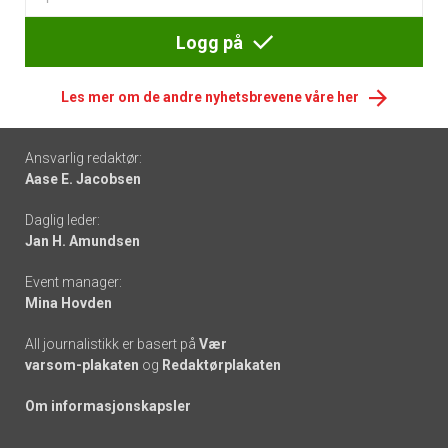
Logg på
Les mer om de andre nyhetsbrevene våre her
Footer
Ansvarlig redaktør:
Aase E. Jacobsen
-
Daglig leder:
links
Jan H. Amundsen
Event manager:
Mina Hovden
All journalistikk er basert på
Vær
varsom-plakaten
og
Redaktørplakaten
Om informasjonskapsler