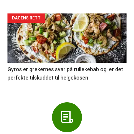
Forsiden
DAGENS RETT
akkurat
nå
-
6
Gyros er grekernes svar på rullekebab og er det
perfekte tilskuddet til helgekosen