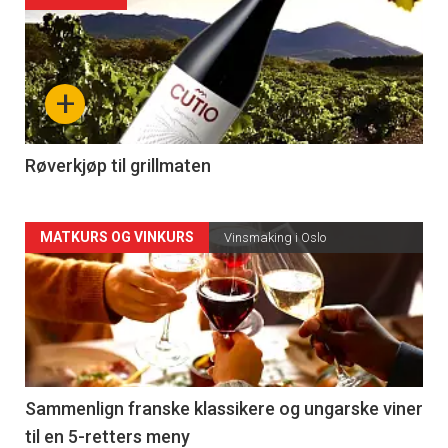
akkurat
nå
+
-
4
Røverkjøp til grillmaten
Forsiden
MATKURS OG VINKURS
Vinsmaking i Oslo
akkurat
nå
-
5
Sammenlign franske klassikere og ungarske viner
til en 5-retters meny