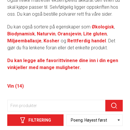
også hvilke matretter eksempelvis akkurat den vinen du
skal kjøpe passer til. Selvfølgelig ligger oppskriften hos
oss. Du kan også bestille polvarer rett fra våre sider.
Du kan også sortere på egenskaper som
Økologisk
,
Biodynamisk
,
Naturvin
,
Oransjevin
,
Lite gluten
,
Miljøemballasje
,
Kosher
og
Rettferdig handel
. Det
gjør du fra lenkene foran eller det enkelte produkt.
Du kan legge alle favorittvinene dine inn i din egen
vinkjeller med mange muligheter.
Vin (14)
FILTRERING