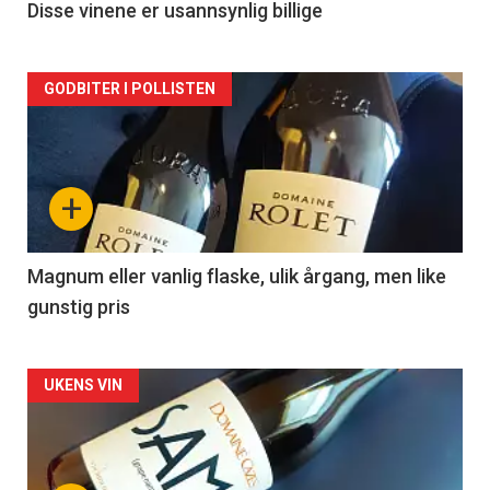
2
Disse vinene er usannsynlig billige
Forsiden
GODBITER I POLLISTEN
akkurat
nå
+
-
3
Magnum eller vanlig flaske, ulik årgang, men like
gunstig pris
Forsiden
UKENS VIN
akkurat
nå