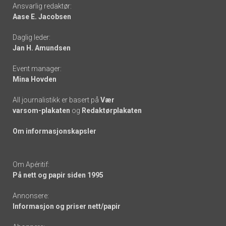
Footer
Ansvarlig redaktør:
Aase E. Jacobsen
-
Daglig leder:
links
Jan H. Amundsen
Event manager:
Mina Hovden
All journalistikk er basert på
Vær
varsom-plakaten
og
Redaktørplakaten
Om informasjonskapsler
Om Apéritif:
På nett og papir siden 1995
Annonsere:
Informasjon og priser nett/papir