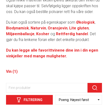
også hvilke matretter eksempelvis akkurat den vinen du
skal kjøpe passer til. Selvfølgelig ligger oppskriften hos
oss. Du kan også bestille polvarer rett fra våre sider.
Du kan også sortere på egenskaper som
Økologisk
,
Biodynamisk
,
Naturvin
,
Oransjevin
,
Lite gluten
,
Miljøemballasje
,
Kosher
og
Rettferdig handel
. Det
gjør du fra lenkene foran eller det enkelte produkt.
Du kan legge alle favorittvinene dine inn i din egen
vinkjeller med mange muligheter.
Vin (1)
FILTRERING