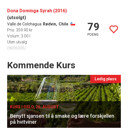
Dona Dominga Syrah (2016)
(utsolgt)
79
Valle de Colchagua
Rødvin,
Chile
Pris: 359.90 kr
POENG
Volum: 3.00 l
Uten utvalg
(8006006)
Events
Kommende Kurs
Ledig plass
KURS I OSLO, 26. AUGUST
Benytt sjansen til å smake og lære forskjellen
på hvitviner