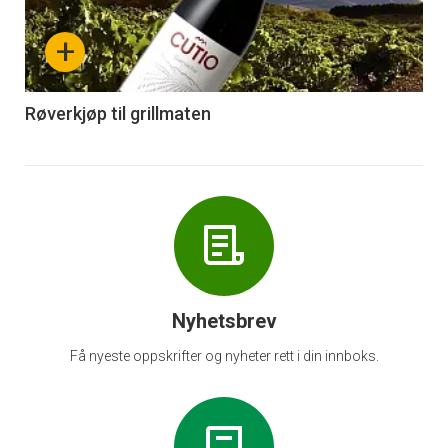
nå
+
-
6
Røverkjøp til grillmaten
Nyhetsbrev
Få nyeste oppskrifter og nyheter rett i din innboks.