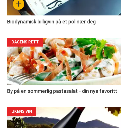
+
-
4
Biodynamisk billigvin på et pol nær deg
Forsiden
DAGENS RETT
akkurat
nå
-
5
By på en sommerlig pastasalat - din nye favoritt
Forsiden
UKENS VIN
akkurat