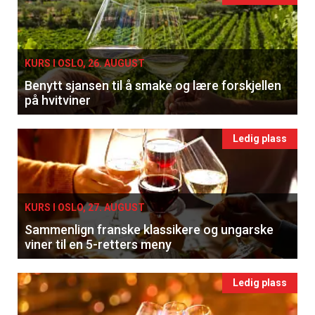
KURS I OSLO, 26. AUGUST
Benytt sjansen til å smake og lære forskjellen
på hvitviner
Ledig plass
KURS I OSLO, 27. AUGUST
Sammenlign franske klassikere og ungarske
viner til en 5-retters meny
Ledig plass