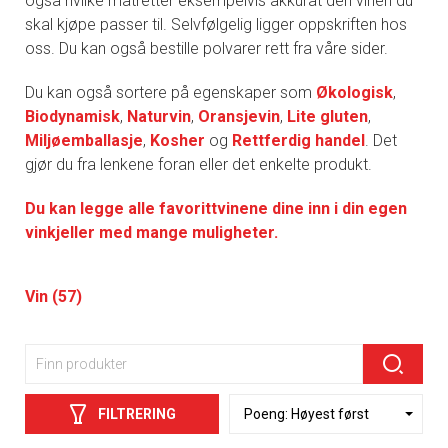
også hvilke matretter eksempelvis akkurat den vinen du
skal kjøpe passer til. Selvfølgelig ligger oppskriften hos
oss. Du kan også bestille polvarer rett fra våre sider.
Du kan også sortere på egenskaper som
Økologisk
,
Biodynamisk
,
Naturvin
,
Oransjevin
,
Lite gluten
,
Miljøemballasje
,
Kosher
og
Rettferdig handel
. Det
gjør du fra lenkene foran eller det enkelte produkt.
Du kan legge alle favorittvinene dine inn i din egen
vinkjeller med mange muligheter.
Vin (57)
FILTRERING