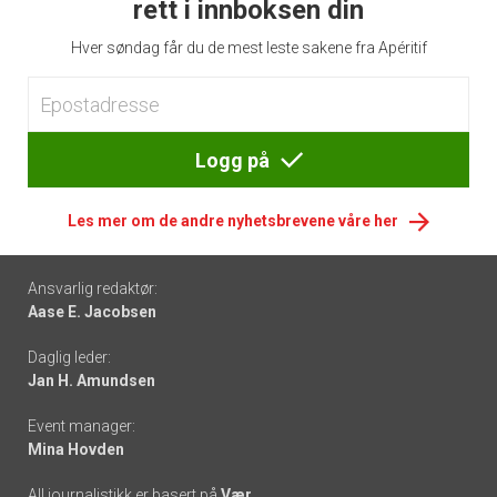
rett i innboksen din
Hver søndag får du de mest leste sakene fra Apéritif
Logg på
Les mer om de andre nyhetsbrevene våre her
Footer
Ansvarlig redaktør:
Aase E. Jacobsen
-
Daglig leder:
links
Jan H. Amundsen
Event manager:
Mina Hovden
All journalistikk er basert på
Vær