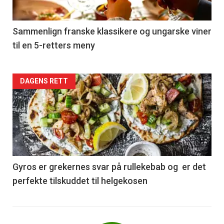
-
5
Sammenlign franske klassikere og ungarske viner
til en 5-retters meny
Forsiden
DAGENS RETT
akkurat
nå
-
6
Gyros er grekernes svar på rullekebab og er det
perfekte tilskuddet til helgekosen