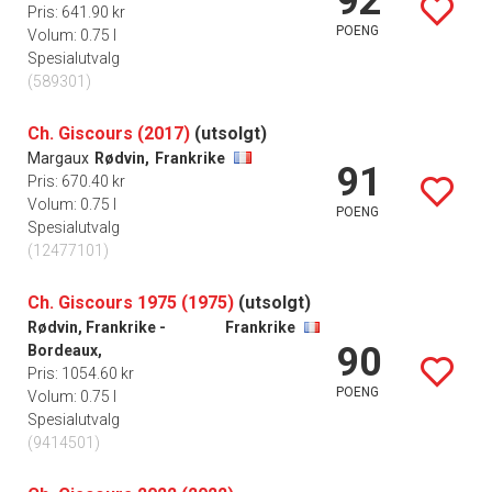
92
Pris: 641.90 kr
POENG
Volum: 0.75 l
Spesialutvalg
(589301)
Ch. Giscours (2017)
(utsolgt)
Margaux
Rødvin,
Frankrike
91
Pris: 670.40 kr
Volum: 0.75 l
POENG
Spesialutvalg
(12477101)
Ch. Giscours 1975 (1975)
(utsolgt)
Rødvin, Frankrike -
Frankrike
90
Bordeaux,
Pris: 1054.60 kr
POENG
Volum: 0.75 l
Spesialutvalg
(9414501)