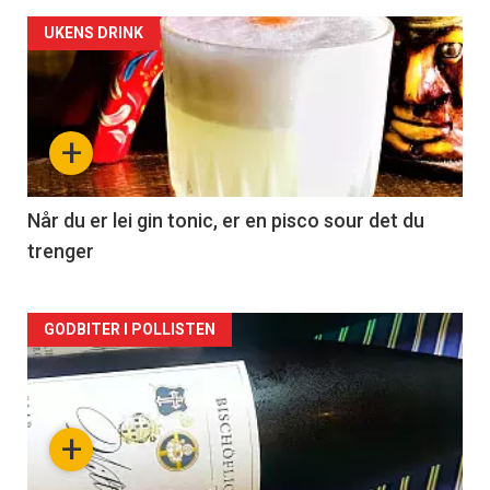
Forsiden
UKENS DRINK
akkurat
nå
+
-
2
Når du er lei gin tonic, er en pisco sour det du
trenger
Forsiden
GODBITER I POLLISTEN
akkurat
nå
+
-