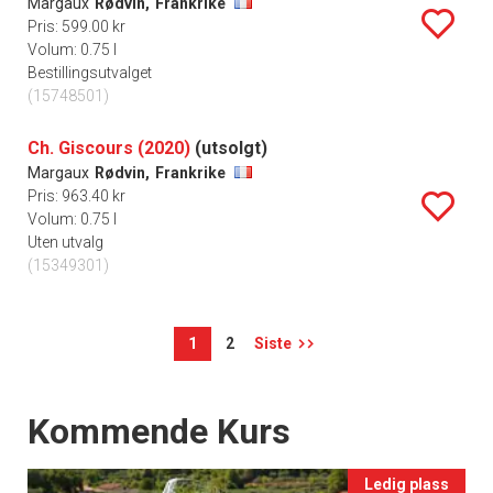
Margaux
Rødvin,
Frankrike
Pris: 599.00 kr
Volum: 0.75 l
Bestillingsutvalget
(15748501)
Ch. Giscours (2020)
(utsolgt)
Margaux
Rødvin,
Frankrike
Pris: 963.40 kr
Volum: 0.75 l
Uten utvalg
(15349301)
1
2
Siste
Events
Kommende Kurs
Ledig plass