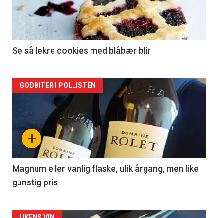
nå
-
2
Se så lekre cookies med blåbær blir
Forsiden
GODBITER I POLLISTEN
akkurat
nå
+
-
3
Magnum eller vanlig flaske, ulik årgang, men like
gunstig pris
UKENS VIN