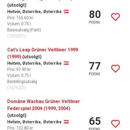
(utsolgt)
80
Hvitvin, Østerrike,
Østerrike
Pris: 155.60 kr
POENG
Volum: 0.75 l
Basisutvalg (Parti)
(1305201)
Cat's Leap Grüner Veltliner 1999
(1999)
(utsolgt)
77
Hvitvin, Østerrike,
Østerrike
Pris: 97.90 kr
POENG
Volum: 0.75 l
Bestillingsutvalg
(1374201)
Domäne Wachau Grüner Veltliner
Federspiel 2004 (1999, 2004)
(utsolgt)
65
Hvitvin, Østerrike,
Østerrike
Pris: 102.80 kr
POENG