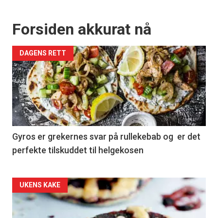
Forsiden akkurat nå
DAGENS RETT
Gyros er grekernes svar på rullekebab og er det
perfekte tilskuddet til helgekosen
Forsiden
UKENS KAKE
akkurat