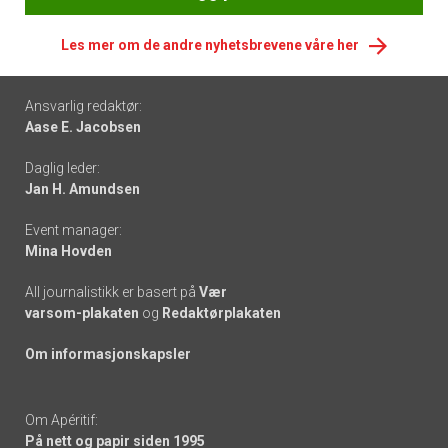
Les mer om de andre nyhetsbrevene våre her
Footer
Ansvarlig redaktør:
Aase E. Jacobsen
-
Daglig leder:
links
Jan H. Amundsen
Event manager:
Mina Hovden
All journalistikk er basert på
Vær
varsom-plakaten
og
Redaktørplakaten
Om informasjonskapsler
Om Apéritif:
På nett og papir siden 1995