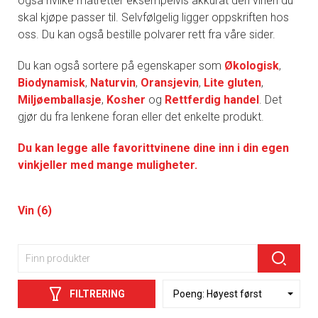
også hvilke matretter eksempelvis akkurat den vinen du
skal kjøpe passer til. Selvfølgelig ligger oppskriften hos
oss. Du kan også bestille polvarer rett fra våre sider.
Du kan også sortere på egenskaper som
Økologisk
,
Biodynamisk
,
Naturvin
,
Oransjevin
,
Lite gluten
,
Miljøemballasje
,
Kosher
og
Rettferdig handel
. Det
gjør du fra lenkene foran eller det enkelte produkt.
Du kan legge alle favorittvinene dine inn i din egen
vinkjeller med mange muligheter.
Vin (6)
FILTRERING