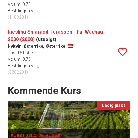
Volum: 0.75 l
Bestillingsutvalg
(1163201)
Riesling Smaragd Terassen Thal Wachau
2000 (2000)
(utsolgt)
Hvitvin, Østerrike,
Østerrike
Pris: 161.50 kr
Volum: 0.75 l
Bestillingsutvalg
(3302201)
Events
Kommende Kurs
Ledig plass
KURS I OSLO, 26. AUGUST