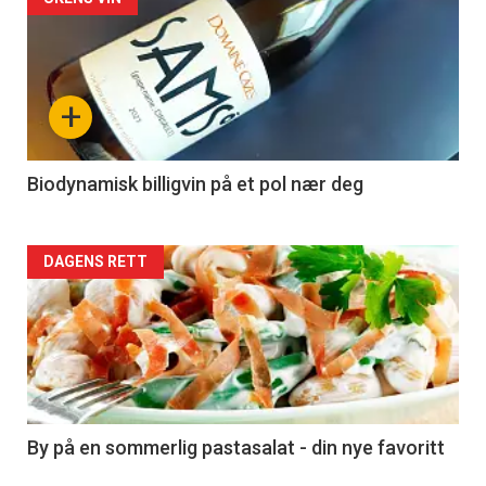
Forsiden
akkurat
nå
+
-
4
Biodynamisk billigvin på et pol nær deg
Forsiden
DAGENS RETT
akkurat
nå
-
5
By på en sommerlig pastasalat - din nye favoritt