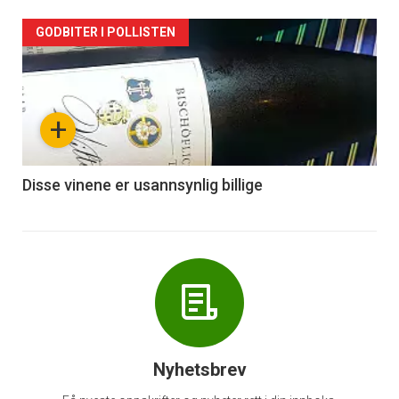
Forsiden
GODBITER I POLLISTEN
akkurat
nå
+
-
6
Disse vinene er usannsynlig billige
Nyhetsbrev