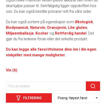
også hvilke matretter eksempelvis akkurat den vinen du
skal kjøpe passer til. Selvfølgelig ligger oppskriften hos
oss. Du kan også bestille polvarer rett fra våre sider.
Du kan også sortere på egenskaper som
Økologisk
,
Biodynamisk
,
Naturvin
,
Oransjevin
,
Lite gluten
,
Miljøemballasje
,
Kosher
og
Rettferdig handel
. Det
gjør du fra lenkene foran eller det enkelte produkt.
Du kan legge alle favorittvinene dine inn i din egen
vinkjeller med mange muligheter.
Vin (6)
FILTRERING