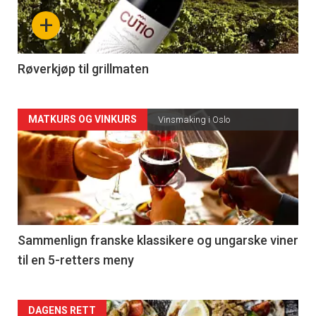
nå
+
-
4
Røverkjøp til grillmaten
Forsiden
MATKURS OG VINKURS
Vinsmaking i Oslo
akkurat
nå
-
5
Sammenlign franske klassikere og ungarske viner
til en 5-retters meny
Forsiden
DAGENS RETT