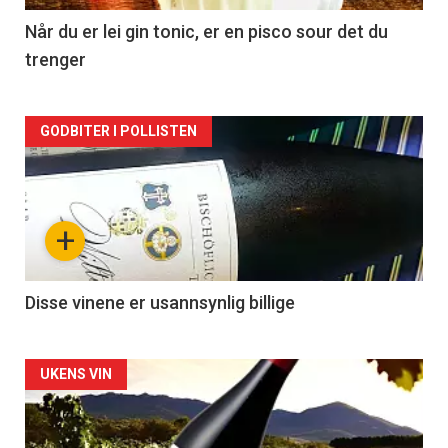
2
Når du er lei gin tonic, er en pisco sour det du
trenger
Forsiden
GODBITER I POLLISTEN
akkurat
nå
+
-
3
Disse vinene er usannsynlig billige
Forsiden
UKENS VIN
akkurat