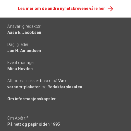
Les mer om de andre nyhetsbrevene våre her
Footer
Ansvarlig redaktør:
Aase E. Jacobsen
-
Daglig leder:
links
Jan H. Amundsen
Event manager:
Mina Hovden
All journalistikk er basert på
Vær
varsom-plakaten
og
Redaktørplakaten
Om informasjonskapsler
Om Apéritif:
På nett og papir siden 1995