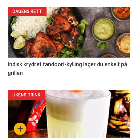
DAGENS RETT
Indisk krydret tandoori-kylling lager du enkelt på
grillen
Forsiden
UKENS DRINK
akkurat
nå
+
-