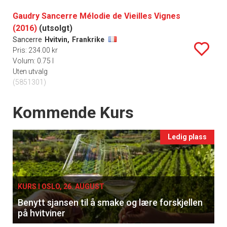
Gaudry Sancerre Mélodie de Vieilles Vignes
(2016)
(utsolgt)
Sancerre
Hvitvin,
Frankrike
Pris: 234.00 kr
Volum: 0.75 l
Uten utvalg
(5851301)
Events
Kommende Kurs
Ledig plass
KURS I OSLO, 26. AUGUST
Benytt sjansen til å smake og lære forskjellen
på hvitviner