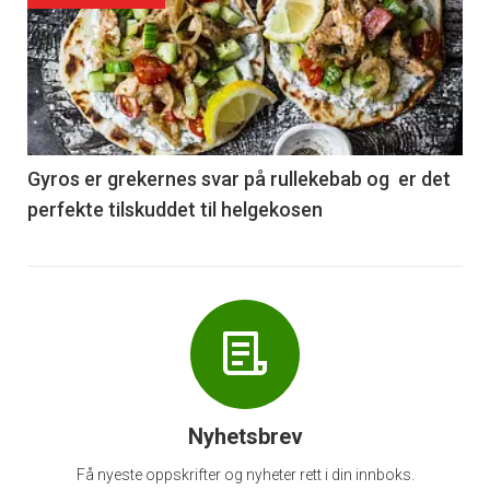
akkurat
nå
-
6
Gyros er grekernes svar på rullekebab og er det
perfekte tilskuddet til helgekosen
Nyhetsbrev
Få nyeste oppskrifter og nyheter rett i din innboks.