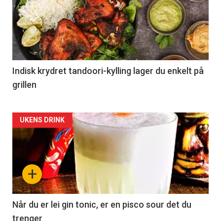
Indisk krydret tandoori-kylling lager du enkelt på
grillen
Forsiden
UKENS DRINK
akkurat
nå
+
-
2
Når du er lei gin tonic, er en pisco sour det du
trenger