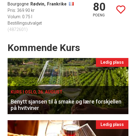
80
Bourgogne
Rødvin,
Frankrike
Pris: 369.90 kr
POENG
Volum: 0.75 l
Bestillingsutvalget
(4872601)
Events
Kommende Kurs
Ledig plass
KURS I OSLO, 26. AUGUST
Benytt sjansen til å smake og lære forskjellen
på hvitviner
Ledig plass