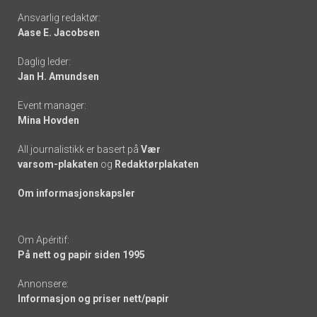
Footer
Ansvarlig redaktør:
Aase E. Jacobsen
-
Daglig leder:
links
Jan H. Amundsen
Event manager:
Mina Hovden
All journalistikk er basert på
Vær
varsom-plakaten
og
Redaktørplakaten
Om informasjonskapsler
Om Apéritif:
På nett og papir siden 1995
Annonsere:
Informasjon og priser nett/papir