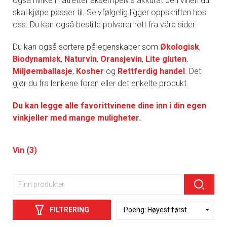
også hvilke matretter eksempelvis akkurat den vinen du
skal kjøpe passer til. Selvfølgelig ligger oppskriften hos
oss. Du kan også bestille polvarer rett fra våre sider.
Du kan også sortere på egenskaper som
Økologisk
,
Biodynamisk
,
Naturvin
,
Oransjevin
,
Lite gluten
,
Miljøemballasje
,
Kosher
og
Rettferdig handel
. Det
gjør du fra lenkene foran eller det enkelte produkt.
Du kan legge alle favorittvinene dine inn i din egen
vinkjeller med mange muligheter.
Vin (3)
FILTRERING