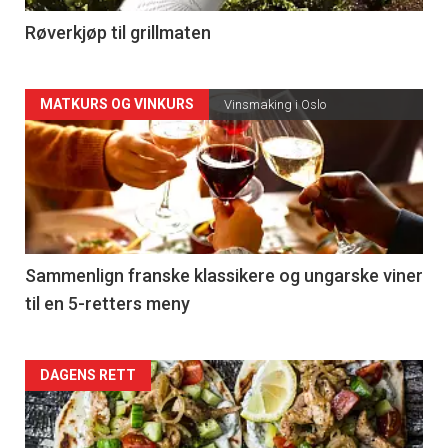
4
Røverkjøp til grillmaten
Forsiden
MATKURS OG VINKURS
Vinsmaking i Oslo
akkurat
nå
-
5
Sammenlign franske klassikere og ungarske viner
til en 5-retters meny
Forsiden
DAGENS RETT
akkurat