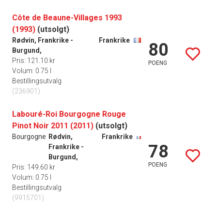
Côte de Beaune-Villages 1993
(1993)
(utsolgt)
Rødvin, Frankrike -
Frankrike
80
Burgund,
Pris: 121.10 kr
POENG
Volum: 0.75 l
Bestillingsutvalg
(236901)
Labouré-Roi Bourgogne Rouge
Pinot Noir 2011 (2011)
(utsolgt)
Bourgogne
Rødvin,
Frankrike
78
Frankrike -
Burgund,
POENG
Pris: 149.60 kr
Volum: 0.75 l
Bestillingsutvalg
(9915701)