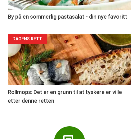
-
5
By på en sommerlig pastasalat - din nye favoritt
Forsiden
DAGENS RETT
akkurat
nå
-
6
Rollmops: Det er en grunn til at tyskere er ville
etter denne retten