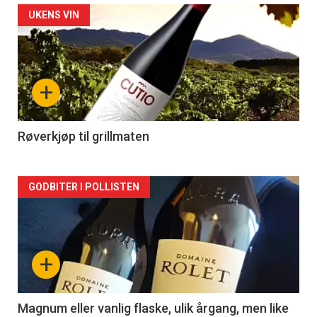
Forsiden
UKENS VIN
akkurat
nå
+
-
2
Røverkjøp til grillmaten
Forsiden
GODBITER I POLLISTEN
akkurat
nå
+
-
3
Magnum eller vanlig flaske, ulik årgang, men like