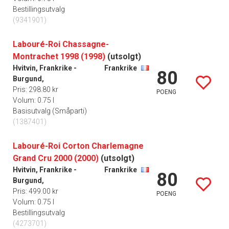
Bestillingsutvalg
(9341901)
Labouré-Roi Chassagne-
Montrachet 1998 (1998)
(utsolgt)
Hvitvin, Frankrike -
Frankrike
80
Burgund,
Pris: 298.80 kr
POENG
Volum: 0.75 l
Basisutvalg (Småparti)
(1387401)
Labouré-Roi Corton Charlemagne
Grand Cru 2000 (2000)
(utsolgt)
Hvitvin, Frankrike -
Frankrike
80
Burgund,
Pris: 499.00 kr
POENG
Volum: 0.75 l
Bestillingsutvalg
(4273701)