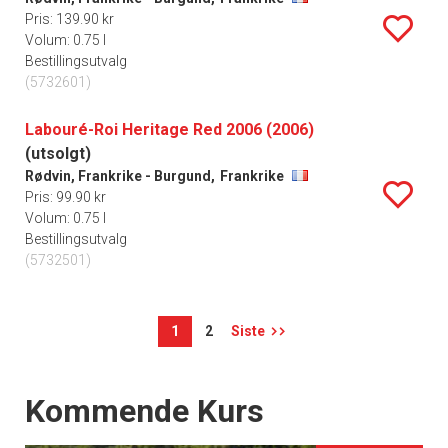
Pris: 139.90 kr
Volum: 0.75 l
Bestillingsutvalg
(5732601)
Labouré-Roi Heritage Red 2006 (2006)
(utsolgt)
Rødvin, Frankrike - Burgund,
Frankrike
Pris: 99.90 kr
Volum: 0.75 l
Bestillingsutvalg
(5732501)
1
2
Siste
Events
Kommende Kurs