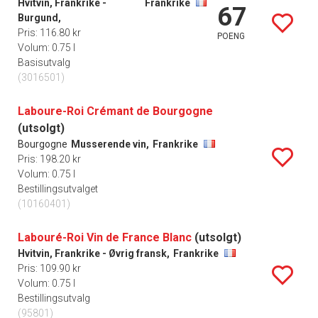
Hvitvin, Frankrike -
Frankrike
67
Burgund,
Pris: 116.80 kr
POENG
Volum: 0.75 l
Basisutvalg
(3016501)
Laboure-Roi Crémant de Bourgogne
(utsolgt)
Bourgogne
Musserende vin,
Frankrike
Pris: 198.20 kr
Volum: 0.75 l
Bestillingsutvalget
(10160401)
Labouré-Roi Vin de France Blanc
(utsolgt)
Hvitvin, Frankrike - Øvrig fransk,
Frankrike
Pris: 109.90 kr
Volum: 0.75 l
Bestillingsutvalg
(95801)