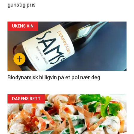
gunstig pris
Forsiden
UKENS VIN
akkurat
nå
+
-
4
Biodynamisk billigvin på et pol nær deg
Forsiden
DAGENS RETT
akkurat
nå