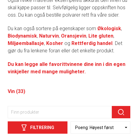
også hvilke matretter eksempelvis akkurat den vinen du
skal kjøpe passer til. Selvfølgelig ligger oppskriften hos
oss. Du kan også bestille polvarer rett fra våre sider.
Du kan også sortere på egenskaper som
Økologisk
,
Biodynamisk
,
Naturvin
,
Oransjevin
,
Lite gluten
,
Miljøemballasje
,
Kosher
og
Rettferdig handel
. Det
gjør du fra lenkene foran eller det enkelte produkt.
Du kan legge alle favorittvinene dine inn i din egen
vinkjeller med mange muligheter.
Vin (33)
FILTRERING