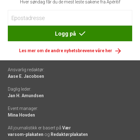
Hver søndag får du de mest leste sakene fra Apéritif
Logg på
Les mer om de andre nyhetsbrevene våre her
Footer
Ansvarlig redaktør:
Aase E. Jacobsen
-
Daglig leder:
links
Jan H. Amundsen
Event manager:
Mina Hovden
All journalistikk er basert på
Vær
varsom-plakaten
og
Redaktørplakaten