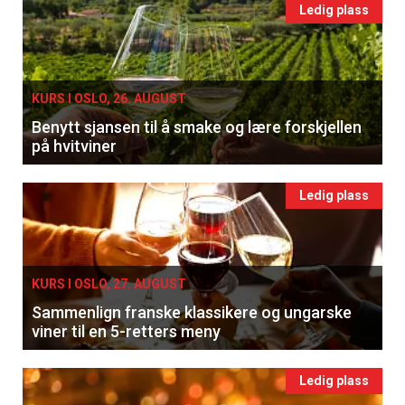
Ledig plass
KURS I OSLO, 26. AUGUST
Benytt sjansen til å smake og lære forskjellen
på hvitviner
Ledig plass
KURS I OSLO, 27. AUGUST
Sammenlign franske klassikere og ungarske
viner til en 5-retters meny
Ledig plass