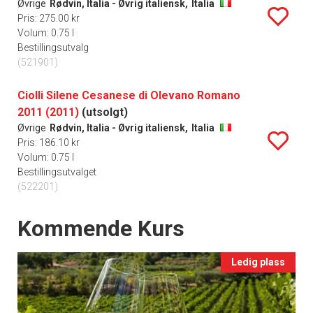
Øvrige
Rødvin, Italia - Øvrig italiensk,
Italia
Pris: 275.00 kr
Volum: 0.75 l
Bestillingsutvalg
(521901)
Ciolli Silene Cesanese di Olevano Romano
2011 (2011)
(utsolgt)
Øvrige
Rødvin, Italia - Øvrig italiensk,
Italia
Pris: 186.10 kr
Volum: 0.75 l
Bestillingsutvalget
(522201)
Events
Kommende Kurs
Ledig plass