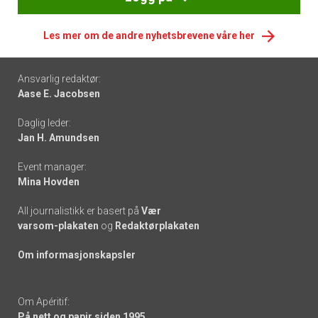
Les mer om de andre nyhetsbrevene våre her
Footer
Ansvarlig redaktør:
Aase E. Jacobsen
-
Daglig leder:
links
Jan H. Amundsen
Event manager:
Mina Hovden
All journalistikk er basert på
Vær
varsom-plakaten
og
Redaktørplakaten
Om informasjonskapsler
Om Apéritif:
På nett og papir siden 1995