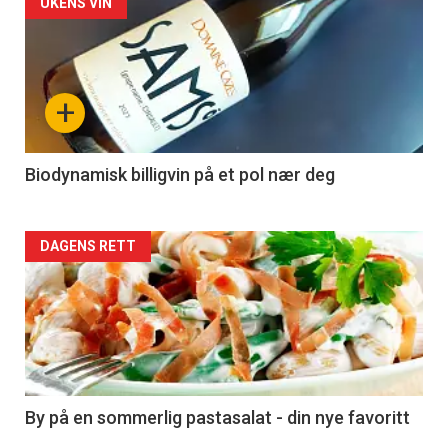
Forsiden
UKENS VIN
akkurat
nå
+
-
4
Biodynamisk billigvin på et pol nær deg
Forsiden
DAGENS RETT
akkurat
nå
-
5
By på en sommerlig pastasalat - din nye favoritt