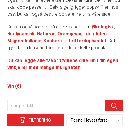
også hvilke matretter eksempelvis akkurat den vinen du
skal kjøpe passer til. Selvfølgelig ligger oppskriften hos
oss. Du kan også bestille polvarer rett fra våre sider.
Du kan også sortere på egenskaper som
Økologisk
,
Biodynamisk
,
Naturvin
,
Oransjevin
,
Lite gluten
,
Miljøemballasje
,
Kosher
og
Rettferdig handel
. Det
gjør du fra lenkene foran eller det enkelte produkt.
Du kan legge alle favorittvinene dine inn i din egen
vinkjeller med mange muligheter.
Vin (6)
FILTRERING