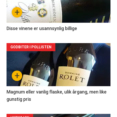
nå
+
-
2
Disse vinene er usannsynlig billige
Forsiden
GODBITER I POLLISTEN
akkurat
nå
+
-
3
Magnum eller vanlig flaske, ulik årgang, men like
gunstig pris