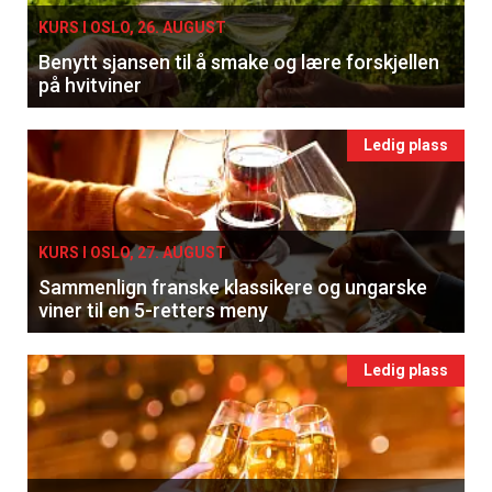
KURS I OSLO, 26. AUGUST
Benytt sjansen til å smake og lære forskjellen
på hvitviner
Ledig plass
KURS I OSLO, 27. AUGUST
Sammenlign franske klassikere og ungarske
viner til en 5-retters meny
Ledig plass