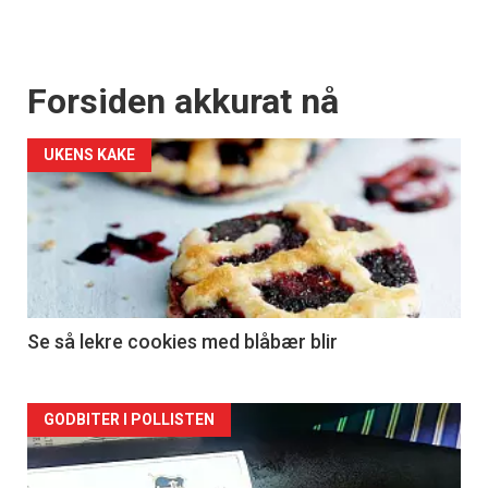
Forsiden akkurat nå
UKENS KAKE
Se så lekre cookies med blåbær blir
Forsiden
GODBITER I POLLISTEN
akkurat