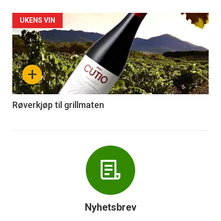
Forsiden
UKENS VIN
akkurat
nå
+
-
6
Røverkjøp til grillmaten
Nyhetsbrev