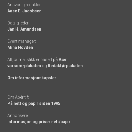
Footer
Ansvarlig redaktør:
Aase E. Jacobsen
-
Daglig leder:
links
Jan H. Amundsen
Event manager:
Mina Hovden
All journalistikk er basert på
Vær
varsom-plakaten
og
Redaktørplakaten
Om informasjonskapsler
Om Apéritif:
På nett og papir siden 1995
Annonsere:
Informasjon og priser nett/papir