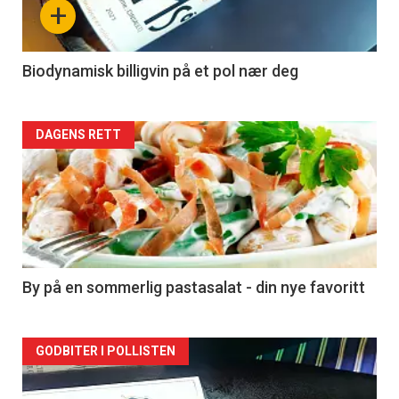
+
-
4
Biodynamisk billigvin på et pol nær deg
Forsiden
DAGENS RETT
akkurat
nå
-
5
By på en sommerlig pastasalat - din nye favoritt
Forsiden
GODBITER I POLLISTEN
akkurat