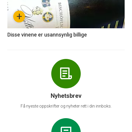
nå
+
-
6
Disse vinene er usannsynlig billige
Nyhetsbrev
Få nyeste oppskrifter og nyheter rett i din innboks.