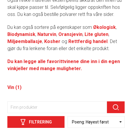
også hvilke matretter eksempelvis akkurat den vinen du
skal kjøpe passer til. Selvfølgelig ligger oppskriften hos
oss. Du kan også bestille polvarer rett fra våre sider.
Du kan også sortere på egenskaper som
Økologisk
,
Biodynamisk
,
Naturvin
,
Oransjevin
,
Lite gluten
,
Miljøemballasje
,
Kosher
og
Rettferdig handel
. Det
gjør du fra lenkene foran eller det enkelte produkt.
Du kan legge alle favorittvinene dine inn i din egen
vinkjeller med mange muligheter.
Vin (1)
FILTRERING