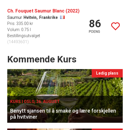
Ch. Fouquet Saumur Blanc (2022)
Saumur
Hvitvin,
Frankrike
86
Pris: 335.00 kr
Volum: 0.75 l
POENG
Bestillingsutvalget
(14493601)
Events
Kommende Kurs
Ledig plass
KURS I OSLO, 26. AUGUST
Benytt sjansen til å smake og lære forskjellen
på hvitviner