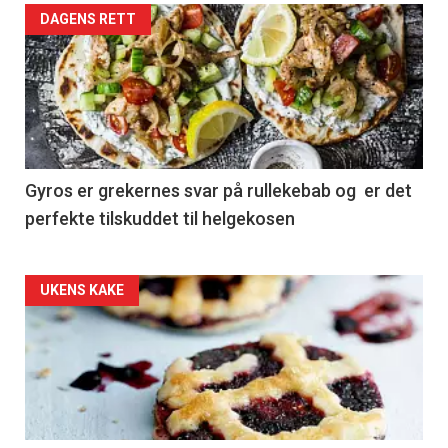
DAGENS RETT
Gyros er grekernes svar på rullekebab og er det
perfekte tilskuddet til helgekosen
Forsiden
UKENS KAKE
akkurat
nå
-