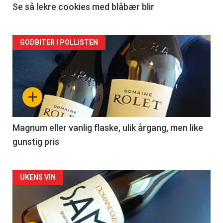
2
Se så lekre cookies med blåbær blir
Forsiden
GODBITER I POLLISTEN
akkurat
nå
+
-
3
Magnum eller vanlig flaske, ulik årgang, men like
gunstig pris
Forsiden
UKENS VIN
akkurat
nå