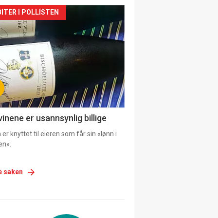
siden
ITER I POLLISTEN
urat
vinene er usannsynlig billige
er knyttet til eieren som får sin «lønn i
en».
e saken