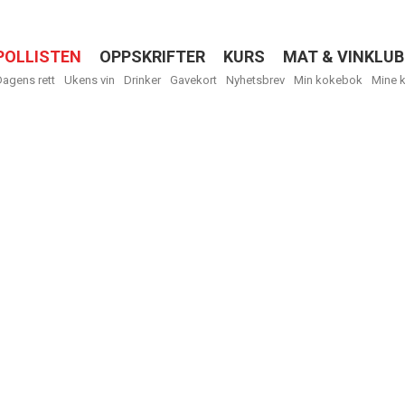
POLLISTEN
OPPSKRIFTER
KURS
MAT & VINKLUB
Menu
Dagens rett
Ukens vin
Drinker
Gavekort
Nyhetsbrev
Min kokebok
Mine 