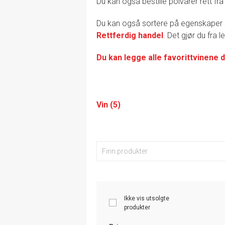
Du kan også bestille polvarer rett fra
Du kan også sortere på egenskape
Rettferdig handel
. Det gjør du fra 
Du kan legge alle favorittvinene d
Vin (5)
Ikke vis utsolgte
produkter