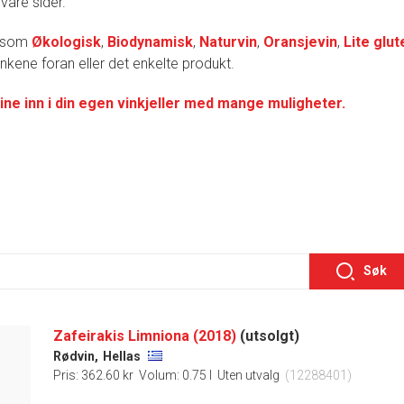
 våre sider.
r som
Økologisk
,
Biodynamisk
,
Naturvin
,
Oransjevin
,
Lite glut
lenkene foran eller det enkelte produkt.
ine inn i din egen vinkjeller med mange muligheter.
Søk
Zafeirakis Limniona (2018)
(utsolgt)
Rødvin,
Hellas
Pris: 362.60 kr
Volum: 0.75 l
Uten utvalg
(12288401)