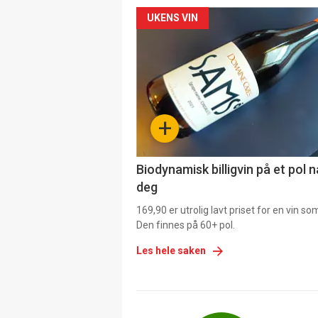
Forsiden
UKENS VIN
akkurat
nå
-
+
4
Biodynamisk billigvin på et pol 
deg
169,90 er utrolig lavt priset for en vin s
Den finnes på 60+ pol.
Les hele saken