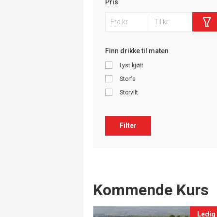
Pris
Finn drikke til maten
Lyst kjøtt
Storfe
Storvilt
Filter
Events
Kommende Kurs
Ledig