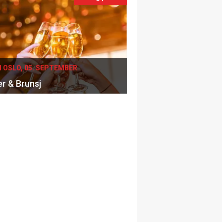
I OSLO, 05. SEPTEMBER
er & Brunsj