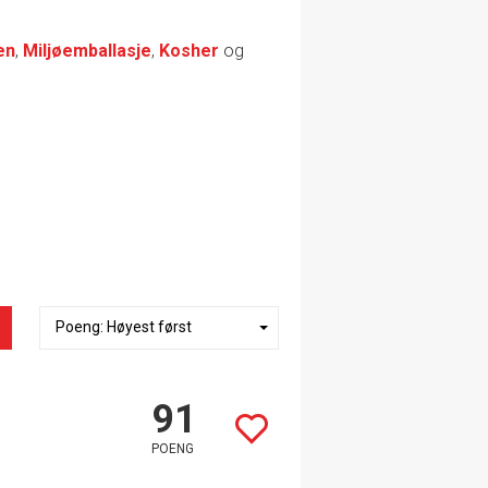
en
,
Miljøemballasje
,
Kosher
og
91
POENG