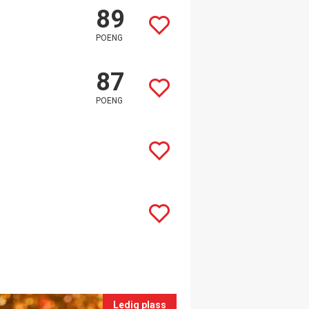
89
POENG
87
POENG
Ledig plass