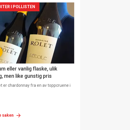
siden
ITER I POLLISTEN
urat
 eller vanlig flaske, ulik
, men like gunstig pris
et er chardonnay fra en av toppcruene i
e saken