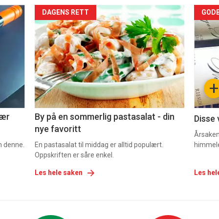
Forsiden
For
DAGENS RETT
GODB
akkurat
akk
nå
nå
-
-
+
5
6
nær
By på en sommerlig pastasalat - din
Disse 
nye favoritt
Årsaken 
om denne.
En pastasalat til middag er alltid populært.
himmel
Oppskriften er såre enkel.
Les hele saken
Les hel