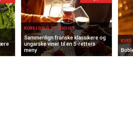
KURS I OSLO, 27. AUGUST
Sammenlign franske klassikere og
KURS 
lære
ungarske viner til en 5-retters
meny
Bobl