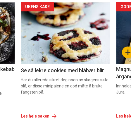
Forsiden
For
UKENS KAKE
GODB
akkurat
akk
nå
nå
-
-
+
2
3
lekebab
Magnum
Se så lekre cookies med blåbær blir
årgang
Har du allerede sikret deg noen av skogens søte
blå, er disse minipaiene en god måte å bruke
Innhold
fangsten på.
Jura.
e
Les hele saken
Les hel