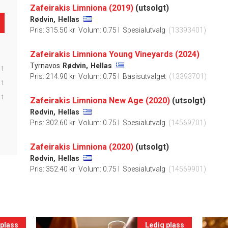
Zafeirakis Limniona (2019)
(utsolgt)
Rødvin,
Hellas
Pris: 315.50 kr
Volum: 0.75 l
Spesialutvalg
(13393401)
Zafeirakis Limniona Young Vineyards (2024)
Tyrnavos
Rødvin,
Hellas
1
Pris: 214.90 kr
Volum: 0.75 l
Basisutvalget
(13393701)
1
1
Zafeirakis Limniona New Age (2020)
(utsolgt)
Rødvin,
Hellas
Pris: 302.60 kr
Volum: 0.75 l
Spesialutvalg
(14569701)
Zafeirakis Limniona (2020)
(utsolgt)
Rødvin,
Hellas
Pris: 352.40 kr
Volum: 0.75 l
Spesialutvalg
(14569901)
 plass
Ledig plass