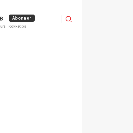
Logg
B
Abonner
kurs
Kokketips
inn