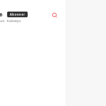
Logg
B
Abonner
kurs
Kokketips
inn