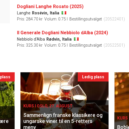
Dogliani Langhe Rosato (2025)
Langhe
Rosévin,
Italia
Pris: 284.70 kr
Volum: 0.75 l
Bestillingsutvalget
(20522401)
Il Generale Dogliani Nebbiolo dAlba (2024)
Nebbiolo d'Alba
Rødvin,
Italia
Pris: 325.30 kr
Volum: 0.75 l
Bestillingsutvalget
(20522501)
 plass
Ledig plass
KURS I OSLO, 27. AUGUST
Sammenlign franske klassikere og
KURS 
lære
ungarske viner til en 5-retters
meny
Bobl