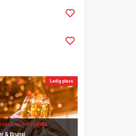
Ledig plass
I OSLO, 05. SEPTEMBER
er & Brunsj