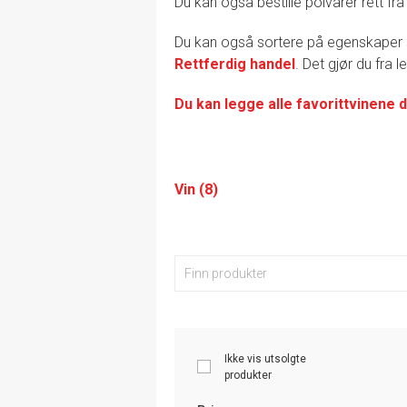
Du kan også bestille polvarer rett fra
Du kan også sortere på egenskape
Rettferdig handel
. Det gjør du fra 
Du kan legge alle favorittvinene d
Vin (8)
Ikke vis utsolgte
produkter