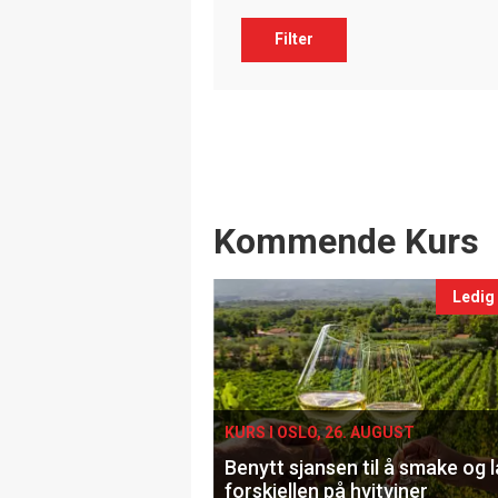
Filter
Events
Kommende Kurs
Ledig
KURS I OSLO, 26. AUGUST
Benytt sjansen til å smake og 
forskjellen på hvitviner