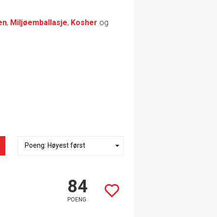
en
,
Miljøemballasje
,
Kosher
og
84
POENG