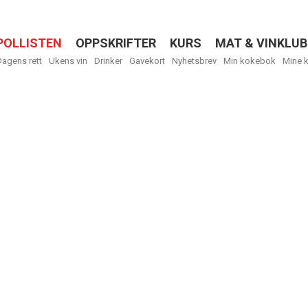
POLLISTEN
OPPSKRIFTER
KURS
MAT & VINKLUB
Menu
Dagens rett
Ukens vin
Drinker
Gavekort
Nyhetsbrev
Min kokebok
Mine 