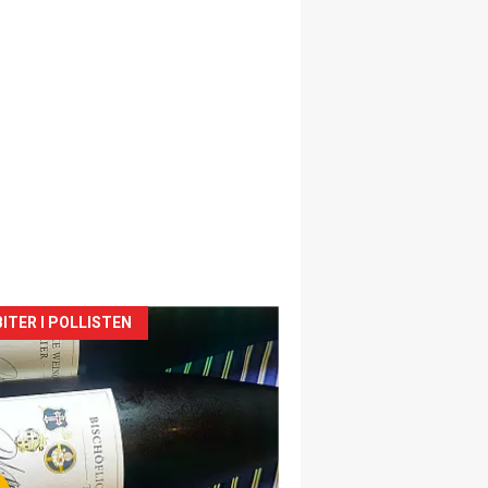
siden
ITER I POLLISTEN
urat