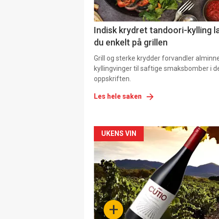
Indisk krydret tandoori-kylling l
du enkelt på grillen
Grill og sterke krydder forvandler alminn
kyllingvinger til saftige smaksbomber i 
oppskriften.
Les hele saken
Forsiden
UKENS VIN
akkurat
nå
-
+
4