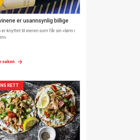
vinene er usannsynlig billige
er knyttet til eieren som får sin «lønn i
en».
e saken
siden
NS RETT
urat