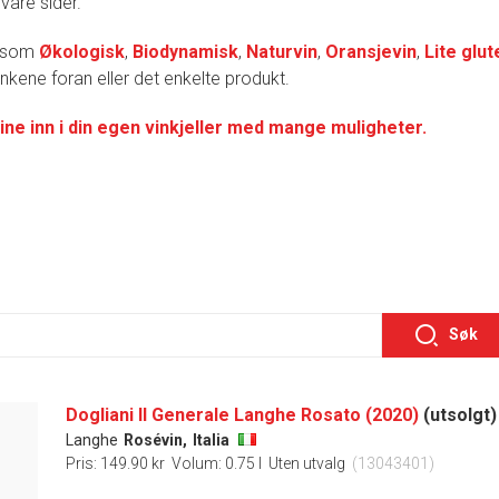
 våre sider.
r som
Økologisk
,
Biodynamisk
,
Naturvin
,
Oransjevin
,
Lite glut
lenkene foran eller det enkelte produkt.
ine inn i din egen vinkjeller med mange muligheter.
Søk
Dogliani Il Generale Langhe Rosato (2020)
(utsolgt)
Langhe
Rosévin,
Italia
Pris: 149.90 kr
Volum: 0.75 l
Uten utvalg
(13043401)