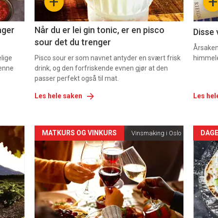
+
+
2
3
ager
Når du er lei gin tonic, er en pisco
Disse 
sour det du trenger
Årsaken 
elige
Pisco sour er som navnet antyder en svært frisk
himmel
denne
drink, og den forfriskende evnen gjør at den
passer perfekt også til mat.
Les hele saken
Les hel
Forsiden
For
MATKURS OG VINKURS
DAGE
Vinsmaking i Oslo
akkurat
akk
nå
nå
-
-
5
6