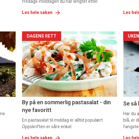
fredags-middagen du har lengtet etter.
Les hele saken
Les hel
Forsiden
For
DAGENS RETT
UKEN
akkurat
akk
nå
nå
-
-
5
6
By på en sommerlig pastasalat - din
Se så 
nye favoritt
nne
Har du 
En pastasalat til middag er alltid populært.
blå, er
Oppskriften er såre enkel.
fangste
Les hele saken
Les hel