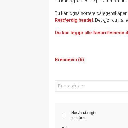
Du kan også bestille polvarer rett fra
Du kan også sortere på egenskape
Rettferdig handel
. Det gjør du fra 
Du kan legge alle favorittvinene d
Brennevin (6)
Ikke vis utsolgte
produkter