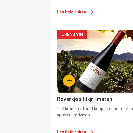
Les hele saken
Forsiden
UKENS VIN
akkurat
nå
-
+
4
Røverkjøp til grillmaten
150 kroner er for et kupp å regne for de
spanske rødvinen.
Les hele saken