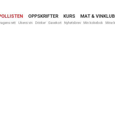
POLLISTEN
OPPSKRIFTER
KURS
MAT & VINKLUB
Menu
Dagens rett
Ukens vin
Drinker
Gavekort
Nyhetsbrev
Min kokebok
Mine 