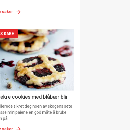
e saken
siden
S KAKE
urat
lekre cookies med blåbær blir
allerede sikret deg noen av skogens søte
 disse minipaiene en god måte å bruke
n på.
e saken