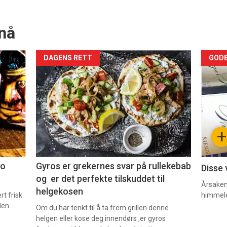
nå
Forsiden
For
DAGENS RETT
GODB
akkurat
akk
nå
nå
-
-
+
2
3
co
Gyros er grekernes svar på rullekebab
Disse 
og er det perfekte tilskuddet til
Årsaken 
helgekosen
t frisk
himmel
den
Om du har tenkt til å ta frem grillen denne
helgen eller kose deg innendørs ,er gyros