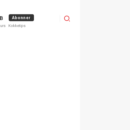
Logg
B
Abonner
kurs
Kokketips
inn