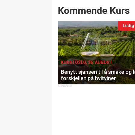
Events
Kommende Kurs
Ledig
KURS I OSLO, 26. AUGUST
Benytt sjansen til å smake og 
forskjellen på hvitviner