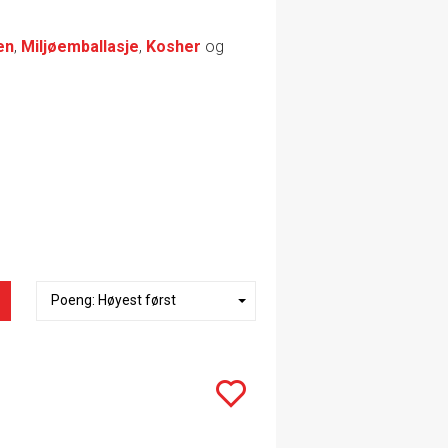
en
,
Miljøemballasje
,
Kosher
og