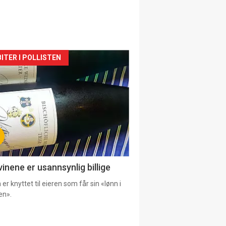
siden
ITER I POLLISTEN
urat
vinene er usannsynlig billige
er knyttet til eieren som får sin «lønn i
en».