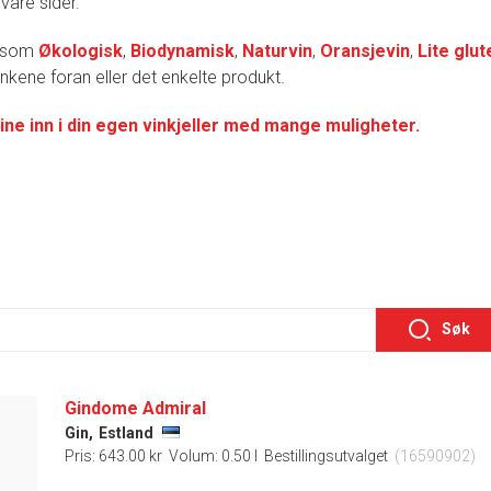
 våre sider.
r som
Økologisk
,
Biodynamisk
,
Naturvin
,
Oransjevin
,
Lite glut
lenkene foran eller det enkelte produkt.
ine inn i din egen vinkjeller med mange muligheter.
Søk
Gindome Admiral
Gin,
Estland
Pris: 643.00 kr
Volum: 0.50 l
Bestillingsutvalget
(16590902)