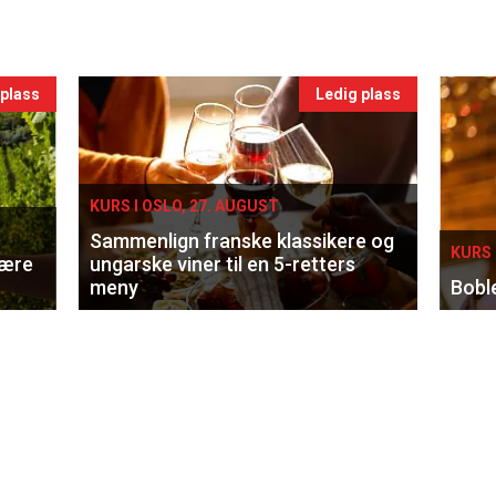
 plass
Ledig plass
KURS I OSLO, 27. AUGUST
Sammenlign franske klassikere og
KURS 
lære
ungarske viner til en 5-retters
meny
Bobl