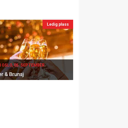
Ledig plass
I OSLO, 05. SEPTEMBER
er & Brunsj