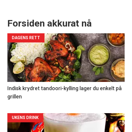
Forsiden akkurat nå
DAGENS RETT
Indisk krydret tandoori-kylling lager du enkelt på
grillen
Forsiden
UKENS DRINK
akkurat