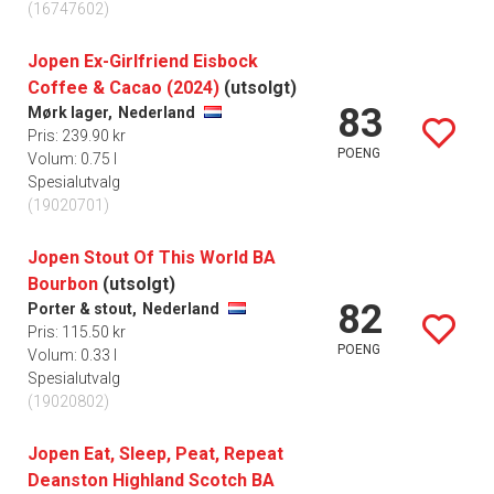
(16747602)
Jopen Ex-Girlfriend Eisbock
Coffee & Cacao (2024)
(utsolgt)
83
Mørk lager,
Nederland
Pris: 239.90 kr
POENG
Volum: 0.75 l
Spesialutvalg
(19020701)
Jopen Stout Of This World BA
Bourbon
(utsolgt)
82
Porter & stout,
Nederland
Pris: 115.50 kr
POENG
Volum: 0.33 l
Spesialutvalg
(19020802)
Jopen Eat, Sleep, Peat, Repeat
Deanston Highland Scotch BA