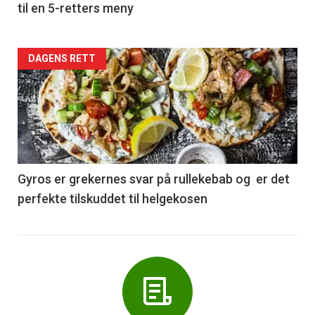
til en 5-retters meny
Forsiden
DAGENS RETT
akkurat
nå
-
6
Gyros er grekernes svar på rullekebab og er det
perfekte tilskuddet til helgekosen