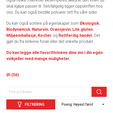
også hvilke matretter eksempelvis akkurat den vinen du
skal kjøpe passer til. Selvfølgelig ligger oppskriften hos
oss. Du kan også bestille polvarer rett fra våre sider.
Du kan også sortere på egenskaper som
Økologisk
,
Biodynamisk
,
Naturvin
,
Oransjevin
,
Lite gluten
,
Miljøemballasje
,
Kosher
og
Rettferdig handel
. Det
gjør du fra lenkene foran eller det enkelte produkt.
Du kan legge alle favorittvinene dine inn i din egen
vinkjeller med mange muligheter.
Øl (56)
FILTRERING