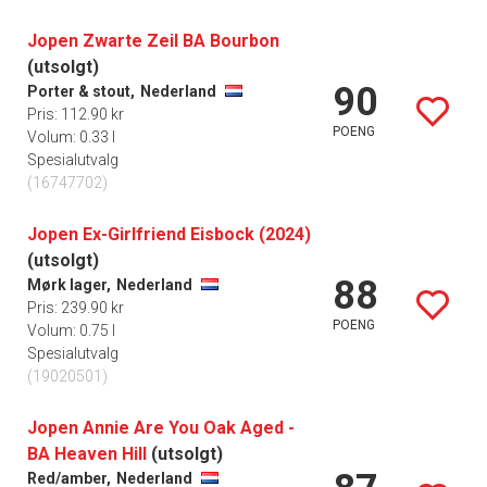
Jopen Zwarte Zeil BA Bourbon
(utsolgt)
90
Porter & stout,
Nederland
Pris: 112.90 kr
POENG
Volum: 0.33 l
Spesialutvalg
(16747702)
Jopen Ex-Girlfriend Eisbock (2024)
(utsolgt)
88
Mørk lager,
Nederland
Pris: 239.90 kr
POENG
Volum: 0.75 l
Spesialutvalg
(19020501)
Jopen Annie Are You Oak Aged -
BA Heaven Hill
(utsolgt)
Red/amber,
Nederland