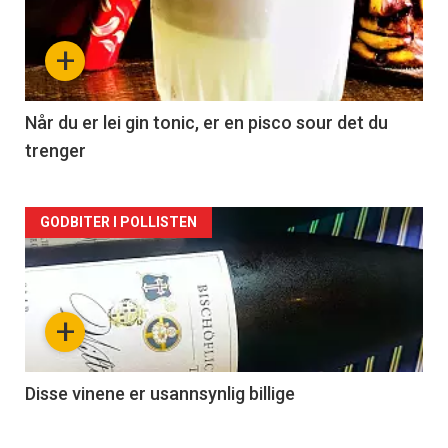
nå
+
-
2
Når du er lei gin tonic, er en pisco sour det du
trenger
Forsiden
GODBITER I POLLISTEN
akkurat
nå
+
-
3
Disse vinene er usannsynlig billige