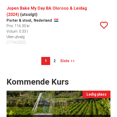
Jopen Bake My Day BA Oloroso & Leidag
(2024)
(utsolgt)
Porter & stout,
Nederland
Pris: 116.30 kr
Volum: 0.33 l
Uten utvalg
(17162302)
1
2
Siste
Events
Kommende Kurs
Ledig plass