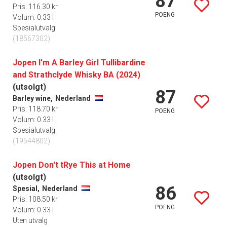
87
Pris: 116.30 kr
POENG
Volum: 0.33 l
Spesialutvalg
(18567302)
Jopen I'm A Barley Girl Tullibardine
and Strathclyde Whisky BA (2024)
(utsolgt)
87
Barley wine,
Nederland
Pris: 118.70 kr
POENG
Volum: 0.33 l
Spesialutvalg
(19544802)
Jopen Don't tRye This at Home
(utsolgt)
86
Spesial,
Nederland
Pris: 108.50 kr
POENG
Volum: 0.33 l
Uten utvalg