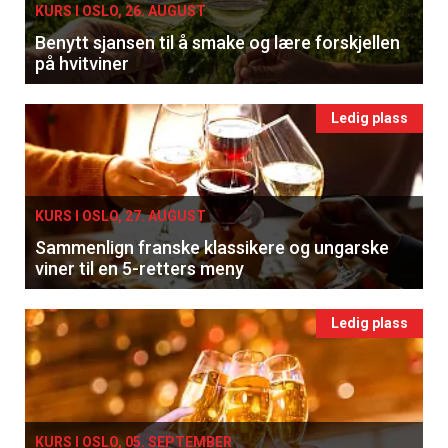
KURS I OSLO, 26. AUGUST
Benytt sjansen til å smake og lære forskjellen
på hvitviner
Ledig plass
KURS I OSLO, 27. AUGUST
Sammenlign franske klassikere og ungarske
viner til en 5-retters meny
Ledig plass
KURS I OSLO, 05. SEPTEMBER