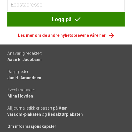
Logg på
Les mer om de andre nyhetsbrevene våre her
Footer
Ansvarlig redaktør:
Aase E. Jacobsen
-
Daglig leder:
links
Jan H. Amundsen
Event manager:
Mina Hovden
All journalistikk er basert på
Vær
varsom-plakaten
og
Redaktørplakaten
Om informasjonskapsler