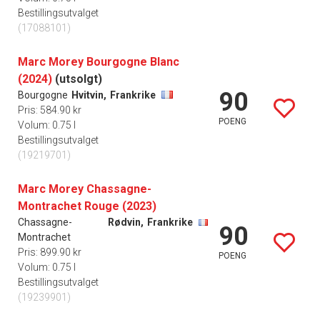
Bestillingsutvalget
(17088101)
Marc Morey Bourgogne Blanc
(2024)
(utsolgt)
90
Bourgogne
Hvitvin,
Frankrike
Pris: 584.90 kr
POENG
Volum: 0.75 l
Bestillingsutvalget
(19219701)
Marc Morey Chassagne-
Montrachet Rouge (2023)
Chassagne-
Rødvin,
Frankrike
90
Montrachet
Pris: 899.90 kr
POENG
Volum: 0.75 l
Bestillingsutvalget
(19239901)