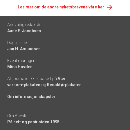
Les mer om de andre nyhetsbrevene våre her
Footer
Ansvarlig redaktør:
Aase E. Jacobsen
-
Daglig leder:
links
Jan H. Amundsen
Event manager:
Mina Hovden
All journalistikk er basert på
Vær
varsom-plakaten
og
Redaktørplakaten
Om informasjonskapsler
Om Apéritif:
På nett og papir siden 1995