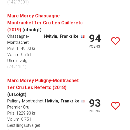
(14217301)
Marc Morey Chassagne-
Montrachet 1er Cru Les Caillerets
(2019)
(utsolgt)
94
Chassagne-
Hvitvin,
Frankrike
Montrachet
POENG
Pris: 1149.90 kr
Volum: 0.75 l
Uten utvalg
(7421101)
Marc Morey Puligny-Montrachet
1er Cru Les Referts (2018)
(utsolgt)
93
Puligny-Montrachet
Hvitvin,
Frankrike
Premier Cru
POENG
Pris: 1229.90 kr
Volum: 0.75 l
Bestillingsutvalget