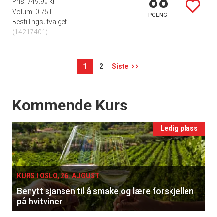
88
Pris: 749.90 kr
Volum: 0.75 l
POENG
Bestillingsutvalget
(14217401)
1
2
Siste
Events
Kommende Kurs
Ledig plass
KURS I OSLO, 26. AUGUST
Benytt sjansen til å smake og lære forskjellen
på hvitviner