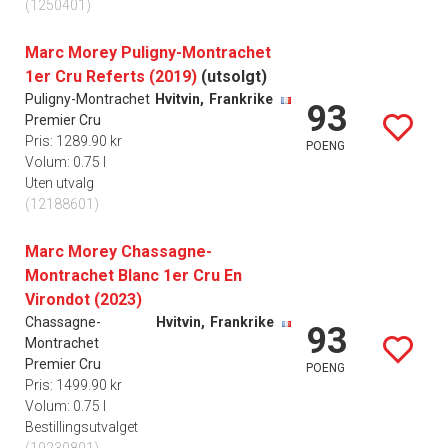
(1250401)
Marc Morey Puligny-Montrachet
1er Cru Referts (2019)
(utsolgt)
Puligny-Montrachet
Hvitvin,
Frankrike
93
Premier Cru
Pris: 1289.90 kr
POENG
Volum: 0.75 l
Uten utvalg
(12188601)
Marc Morey Chassagne-
Montrachet Blanc 1er Cru En
Virondot (2023)
Chassagne-
Hvitvin,
Frankrike
93
Montrachet
Premier Cru
POENG
Pris: 1499.90 kr
Volum: 0.75 l
Bestillingsutvalget