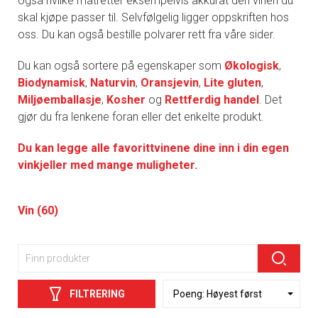
også hvilke matretter eksempelvis akkurat den vinen du
skal kjøpe passer til. Selvfølgelig ligger oppskriften hos
oss. Du kan også bestille polvarer rett fra våre sider.
Du kan også sortere på egenskaper som
Økologisk
,
Biodynamisk
,
Naturvin
,
Oransjevin
,
Lite gluten
,
Miljøemballasje
,
Kosher
og
Rettferdig handel
. Det
gjør du fra lenkene foran eller det enkelte produkt.
Du kan legge alle favorittvinene dine inn i din egen
vinkjeller med mange muligheter.
Vin (60)
FILTRERING