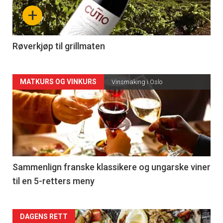
nå
+
-
4
Røverkjøp til grillmaten
Forsiden
MATKURS OG VINKURS
Vinsmaking i Oslo
akkurat
nå
-
5
Sammenlign franske klassikere og ungarske viner
til en 5-retters meny
Forsiden
DAGENS RETT