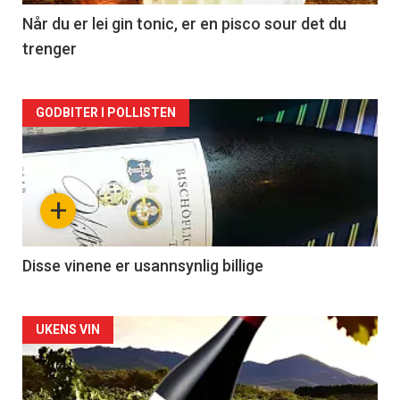
2
Når du er lei gin tonic, er en pisco sour det du
trenger
Forsiden
GODBITER I POLLISTEN
akkurat
nå
+
-
3
Disse vinene er usannsynlig billige
Forsiden
UKENS VIN
akkurat