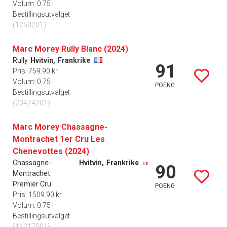
Volum: 0.75 l
Bestillingsutvalget
(1250201)
Marc Morey Rully Blanc (2024)
Rully
Hvitvin,
Frankrike
91
Pris: 759.90 kr
Volum: 0.75 l
POENG
Bestillingsutvalget
(20474201)
Marc Morey Chassagne-
Montrachet 1er Cru Les
Chenevottes (2024)
Chassagne-
Hvitvin,
Frankrike
90
Montrachet
Premier Cru
POENG
Pris: 1509.90 kr
Volum: 0.75 l
Bestillingsutvalget
(14217001)