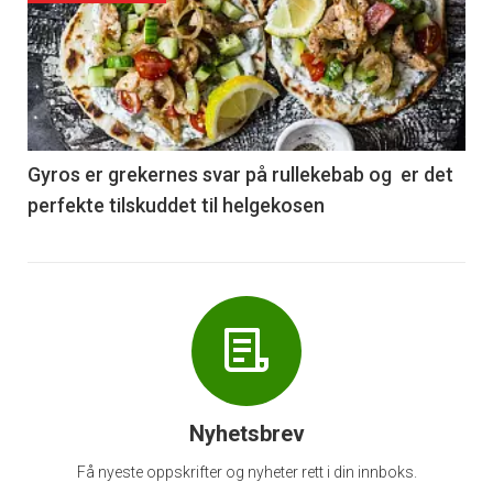
akkurat
nå
-
6
Gyros er grekernes svar på rullekebab og er det
perfekte tilskuddet til helgekosen
Nyhetsbrev
Få nyeste oppskrifter og nyheter rett i din innboks.