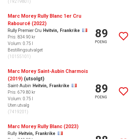
(19219801)
Marc Morey Rully Blanc 1er Cru
Rabourcé (2022)
89
Rully Premier Cru
Hvitvin,
Frankrike
Pris: 834.90 kr
POENG
Volum: 0.75 l
Bestillingsutvalget
(10155101)
Marc Morey Saint-Aubin Charmois
(2019)
(utsolgt)
89
Saint-Aubin
Hvitvin,
Frankrike
Pris: 679.80 kr
POENG
Volum: 0.75 l
Uten utvalg
(7419201)
Marc Morey Rully Blanc (2023)
Rully
Hvitvin,
Frankrike