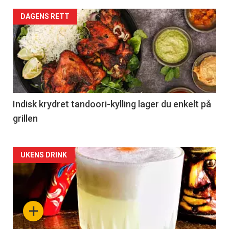
DAGENS RETT
Indisk krydret tandoori-kylling lager du enkelt på
grillen
Forsiden
UKENS DRINK
akkurat
nå
+
-