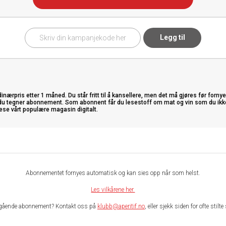
Legg til
ærpris etter 1 måned. Du står fritt til å kansellere, men det må gjøres før fornye
u tegner abonnement. Som abonnent får du lesestoff om mat og vin som du ikke fi
ese vårt populære magasin digitalt.
Abonnementet fornyes automatisk og kan sies opp når som helst.
Les vilkårene her.
gående abonnement? Kontakt oss på
klubb@aperitif.no
, eller sjekk siden for ofte stil