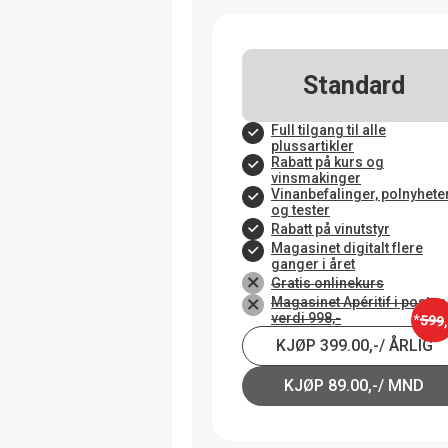
Standard
Full tilgang til alle
plussartikler
Rabatt på kurs og
vinsmakinger
Vinanbefalinger, polnyhete
og tester
Rabatt på vinutstyr
Magasinet digitalt flere
ganger i året
Gratis onlinekurs
Magasinet Apéritif i posten
verdi 998,-
*
599
KJØP 399.00,-/ ÅRLIG
KJØP 89.00,-/ MND