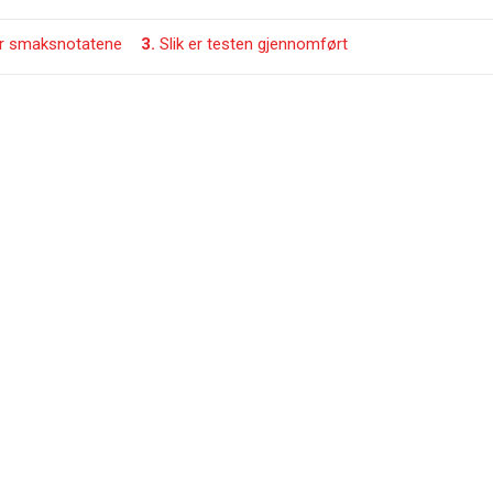
er smaksnotatene
3.
Slik er testen gjennomført