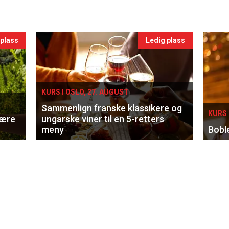
 plass
Ledig plass
KURS I OSLO, 27. AUGUST
Sammenlign franske klassikere og
KURS 
lære
ungarske viner til en 5-retters
meny
Bobl