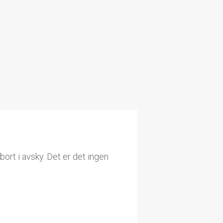
vin -
snart til et
ort i avsky. Det er det ingen