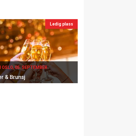
Ledig plass
I OSLO, 05. SEPTEMBER
er & Brunsj