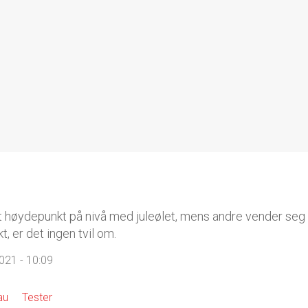
beste av årets ferske 
nouveau 2021 kommer 
 høydepunkt på nivå med juleølet, mens andre vender seg b
t, er det ingen tvil om.
21 - 10:09
au
Tester