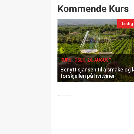
Events
Kommende Kurs
Ledig
KURS I OSLO, 26. AUGUST
Benytt sjansen til å smake og 
forskjellen på hvitviner