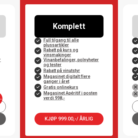
Komplett
Full tilgang til alle
plussartikler
Rabatt på kurs og
vinsmakinger
r
Vinanbefalinger, polnyheter
og tester
Rabatt på vinutstyr
Magasinet digitalt flere
ganger i året
Gratis onlinekurs
Magasinet Apéritif i posten
verdi 998,-
,-
KJØP 999.00,-/ ÅRLIG