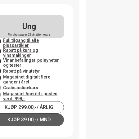
Ung
For deg som er 29 år eller yngre
Full tilgang til alle
plussartikler
Rabatt på kurs og
vinsmakinger
Vinanbefalinger, polnyheter
og tester
Rabatt på vinutstyr
Magasinet digitalt flere
ganger i året
Gratis onlinekurs
Magasinet Apéritif i posten
verdi 998,-
KJØP 299.00,-/ ÅRLIG
KJØP 39.00,-/ MND