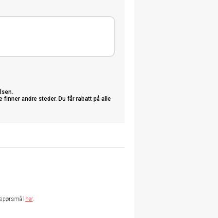
lsen.
nner andre steder. Du får rabatt på alle
te spørsmål
her
.