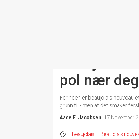
Dette er de 
Beaujolais 
pol nær deg
For noen er beaujolais nouveau et
grunn til - men at det smaker fersk
Aase E. Jacobsen
17 November 20
Beaujolais
Beaujolais nouve