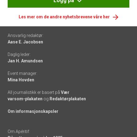
Logg på
Les mer om de andre nyhetsbrevene våre her
Footer
Ansvarlig redaktør:
Aase E. Jacobsen
-
Daglig leder:
links
Jan H. Amundsen
Event manager:
Mina Hovden
All journalistikk er basert på
Vær
varsom-plakaten
og
Redaktørplakaten
Om informasjonskapsler
Om Apéritif: