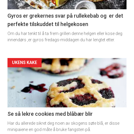
section
11
Gyros er grekernes svar på rullekebab og er det
perfekte tilskuddet til helgekosen
Dagens
Om du har tenkt til å ta frem grillen denne helgen eller kose deg
rett
innendørs ,er gyros fredags-middagen du har lengtet etter.
2
Artikler
UKENS KAKE
detail
-
section
11
Se så lekre cookies med blåbær blir
Har du allerede sikret deg noen av skogens søte blå, er disse
Ukens
minipaiene en god måte å bruke fangsten på.