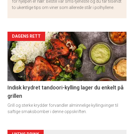
for hjelpen er nær: Bestill vår sms-tjeneste og du får tilsendt
to ukentlige tips om viner som allerede står i polhyllene.
Artikler
DAGENS RETT
detail
-
section
11
Indisk krydret tandoori-kylling lager du enkelt på
grillen
Grill og sterke krydder forvandler alminnelige kyllingvinger til
saftige smaksbomber i denne oppskriften.