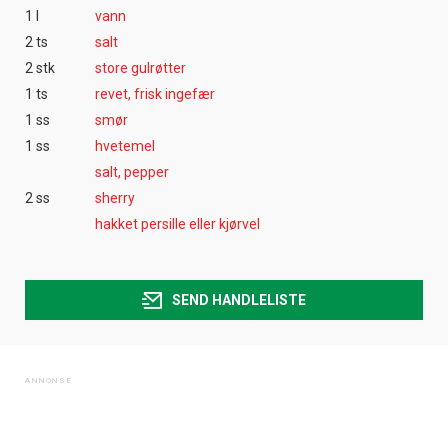
1 l
vann
2 ts
salt
2 stk
store gulrøtter
1 ts
revet, frisk ingefær
1 ss
smør
1 ss
hvetemel
salt, pepper
2 ss
sherry
hakket persille eller kjørvel
SEND HANDLELISTE