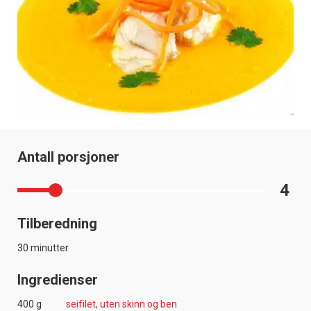
Antall porsjoner
4
Tilberedning
30 minutter
Ingredienser
400 g
seifilet, uten skinn og ben