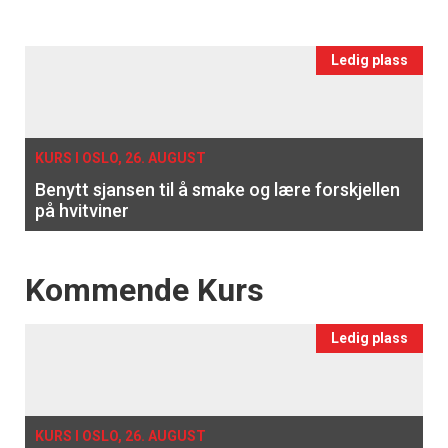
vin
Events
Ledig plass
single
KURS I OSLO, 26. AUGUST
Benytt sjansen til å smake og lære forskjellen
på hvitviner
Events
Kommende Kurs
Ledig plass
KURS I OSLO, 26. AUGUST