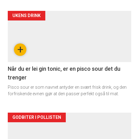
Forsiden
UKENS DRINK
akkurat
nå
+
-
2
Når du er lei gin tonic, er en pisco sour det du
trenger
Pisco sour er som navnet antyder en svært frisk drink, og den
forfriskende evnen gjør at den passer perfekt også til mat.
Forsiden
GODBITER I POLLISTEN
akkurat