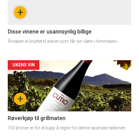
nå
+
-
3
Disse vinene er usannsynlig billige
Årsaken er knyttet til eieren som får sin «lønn i himmelen».
Forsiden
UKENS VIN
akkurat
nå
+
-
4
Røverkjøp til grillmaten
150 kroner er for et kupp å regne for denne spanske rødvinen.