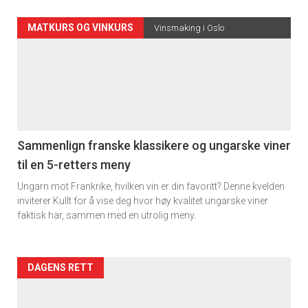
Forsiden
MATKURS OG VINKURS
Vinsmaking i Oslo
akkurat
nå
-
5
Sammenlign franske klassikere og ungarske viner
til en 5-retters meny
Ungarn mot Frankrike, hvilken vin er din favoritt? Denne kvelden
inviterer Kullt for å vise deg hvor høy kvalitet ungarske viner
faktisk har, sammen med en utrolig meny.
Forsiden
DAGENS RETT
akkurat