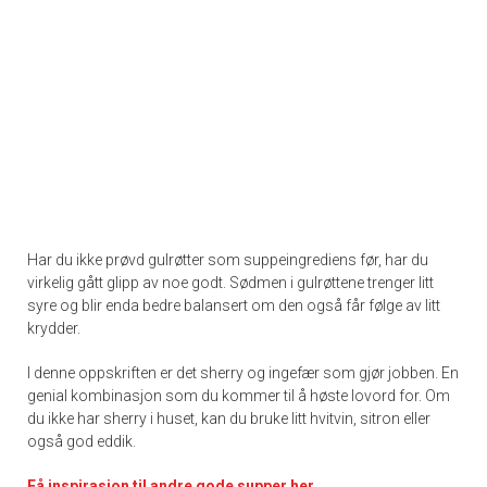
Har du ikke prøvd gulrøtter som suppeingrediens før, har du
virkelig gått glipp av noe godt. Sødmen i gulrøttene trenger litt
syre og blir enda bedre balansert om den også får følge av litt
krydder.
I denne oppskriften er det sherry og ingefær som gjør jobben. En
genial kombinasjon som du kommer til å høste lovord for. Om
du ikke har sherry i huset, kan du bruke litt hvitvin, sitron eller
også god eddik.
Få inspirasjon til andre gode supper her