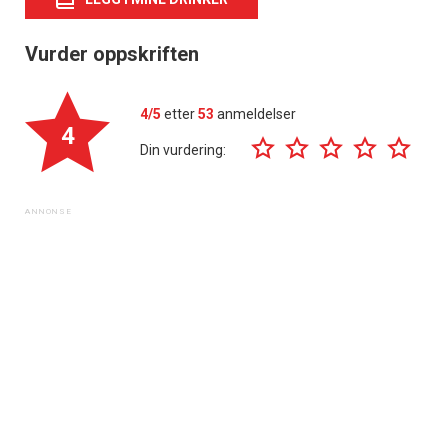
Vurder oppskriften
4/5
etter
53
anmeldelser
4
Din vurdering: