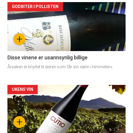
Artikler
GODBITER I POLLISTEN
detail
-
+
section
11
Disse vinene er usannsynlig billige
Årsaken er knyttet til eieren som får sin «lønn i himmelen».
Dagens
rett
Artikler
UKENS VIN
2
detail
-
+
section