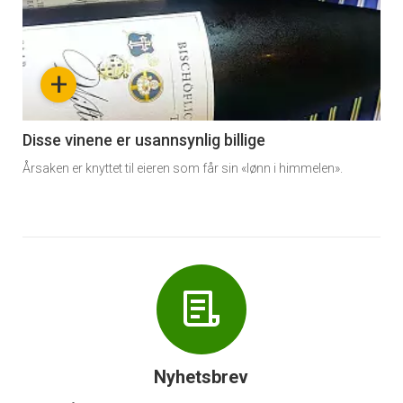
akkurat
nå
+
-
6
Disse vinene er usannsynlig billige
Årsaken er knyttet til eieren som får sin «lønn i himmelen».
Nyhetsbrev