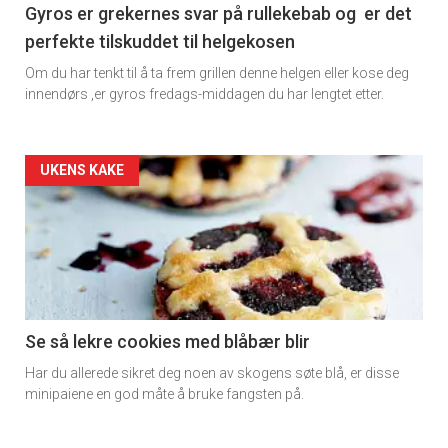
11
Gyros er grekernes svar på rullekebab og er det
perfekte tilskuddet til helgekosen
×
Om du har tenkt til å ta frem grillen denne helgen eller kose deg
innendørs ,er gyros fredags-middagen du har lengtet etter.
Få ukentlige nyhetsbrev fra
Apéritif
Artikler
UKENS KAKE
Vi tilbyr flere ukentlige nyhetsbrev. Du
detail
kan fritt velge hvilke du ønsker å få
tilsendt.
-
section
Registrer deg
11
Se så lekre cookies med blåbær blir
Har du allerede sikret deg noen av skogens søte blå, er disse
Dagens
minipaiene en god måte å bruke fangsten på.
rett