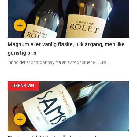
akkurat
nå
+
-
3
Magnum eller vanlig flaske, ulik årgang, men like
gunstig pris
Innholdet er chardonnay fra en av toppcruene i Jura.
Forsiden
UKENS VIN
akkurat
nå
+
-