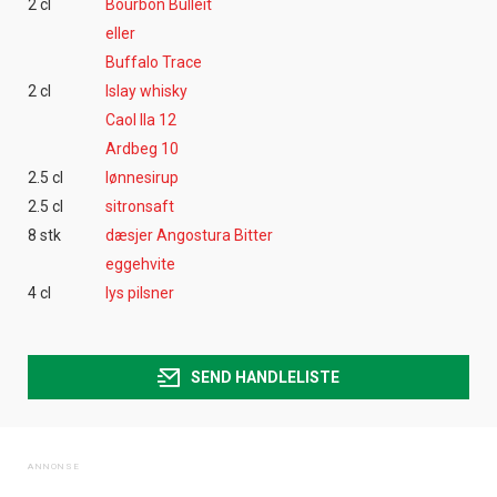
2 cl
Bourbon Bulleit
eller
Buffalo Trace
2 cl
Islay whisky
Caol Ila 12
Ardbeg 10
2.5 cl
lønnesirup
2.5 cl
sitronsaft
8 stk
dæsjer Angostura Bitter
eggehvite
4 cl
lys pilsner
SEND HANDLELISTE