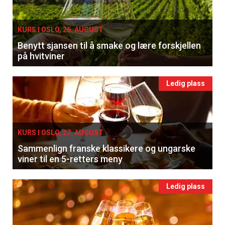
KURS I OSLO, 26. AUGUST
Benytt sjansen til å smake og lære forskjellen
på hvitviner
Ledig plass
KURS I OSLO, 27. AUGUST
Sammenlign franske klassikere og ungarske
viner til en 5-retters meny
Ledig plass