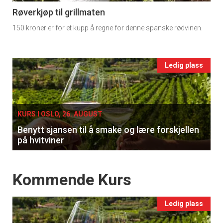
11
Røverkjøp til grillmaten
150 kroner er for et kupp å regne for denne spanske rødvinen.
Ukens
vin
Events
Ledig plass
single
KURS I OSLO, 26. AUGUST
Benytt sjansen til å smake og lære forskjellen
på hvitviner
Events
Kommende Kurs
Ledig plass