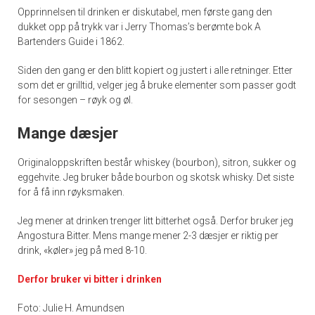
Opprinnelsen til drinken er diskutabel, men første gang den
dukket opp på trykk var i Jerry Thomas’s berømte bok A
Bartenders Guide i 1862.
Siden den gang er den blitt kopiert og justert i alle retninger. Etter
som det er grilltid, velger jeg å bruke elementer som passer godt
for sesongen – røyk og øl.
Mange dæsjer
Originaloppskriften består whiskey (bourbon), sitron, sukker og
eggehvite. Jeg bruker både bourbon og skotsk whisky. Det siste
for å få inn røyksmaken.
Jeg mener at drinken trenger litt bitterhet også. Derfor bruker jeg
Angostura Bitter. Mens mange mener 2-3 dæsjer er riktig per
drink, «køler» jeg på med 8-10.
Derfor bruker vi bitter i drinken
Foto: Julie H. Amundsen