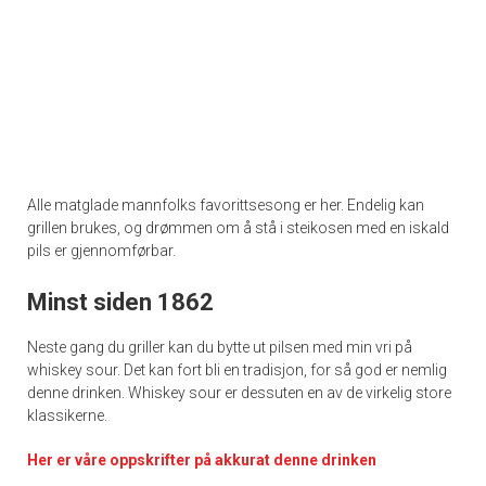
Alle matglade mannfolks favorittsesong er her. Endelig kan
grillen brukes, og drømmen om å stå i steikosen med en iskald
pils er gjennomførbar.
Minst siden 1862
Neste gang du griller kan du bytte ut pilsen med min vri på
whiskey sour. Det kan fort bli en tradisjon, for så god er nemlig
denne drinken. Whiskey sour er dessuten en av de virkelig store
klassikerne.
Her er våre oppskrifter på akkurat denne drinken