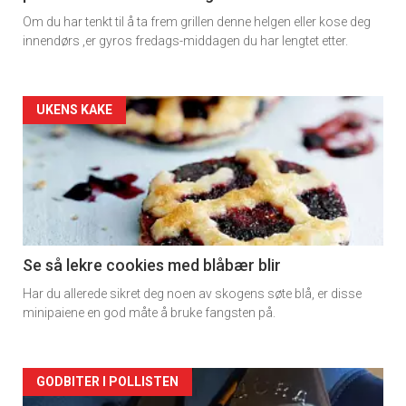
Om du har tenkt til å ta frem grillen denne helgen eller kose deg
innendørs ,er gyros fredags-middagen du har lengtet etter.
Forsiden
UKENS KAKE
akkurat
nå
-
2
Se så lekre cookies med blåbær blir
Har du allerede sikret deg noen av skogens søte blå, er disse
minipaiene en god måte å bruke fangsten på.
Forsiden
GODBITER I POLLISTEN