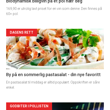
4
Biodynamisk billigvin på et pol nær deg
169,90 er utrolig lavt priset for en vin som denne. Den finnes på
60+ pol.
Forsiden
DAGENS RETT
akkurat
nå
-
5
By på en sommerlig pastasalat - din nye favoritt
En pastasalat til middag er alltid populært. Oppskriften er såre
enkel.
Forsiden
GODBITER I POLLISTEN