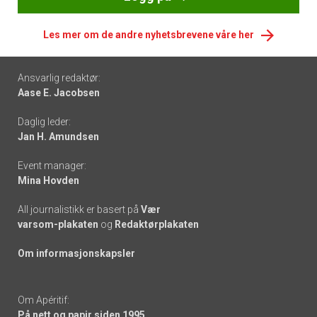
Les mer om de andre nyhetsbrevene våre her
Footer
Ansvarlig redaktør:
Aase E. Jacobsen
-
Daglig leder:
links
Jan H. Amundsen
Event manager:
Mina Hovden
All journalistikk er basert på
Vær
varsom-plakaten
og
Redaktørplakaten
Om informasjonskapsler
Om Apéritif:
På nett og papir siden 1995