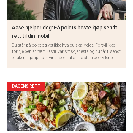
Aase hjelper deg: Få polets beste kjøp sendt
rett til din mobil
Du står på polet og vet ikke hva du skal velge. Fortvil ikke,
for hjelpen er nær: Bestill vår sms-tjeneste og du får tilsendt
to ukentlige tips om viner som allerede står i polhyllene.
Artikler
DAGENS RETT
detail
-
section