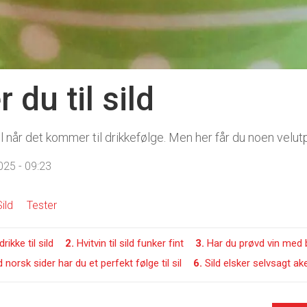
 du til sild
nill når det kommer til drikkefølge. Men her får du noen velut
25 - 09:23
Sild
Tester
ikke til sild
2.
Hvitvin til sild funker fint
3.
Har du prøvd vin med bo
 norsk sider har du et perfekt følge til sil
6.
Sild elsker selvsagt ake