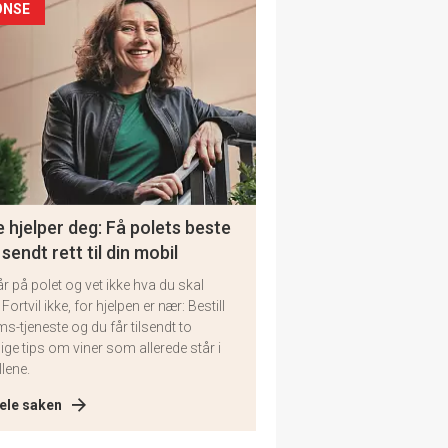
ONSE
 hjelper deg: Få polets beste
 sendt rett til din mobil
år på polet og vet ikke hva du skal
 Fortvil ikke, for hjelpen er nær: Bestill
ms-tjeneste og du får tilsendt to
lige tips om viner som allerede står i
llene.
ele saken