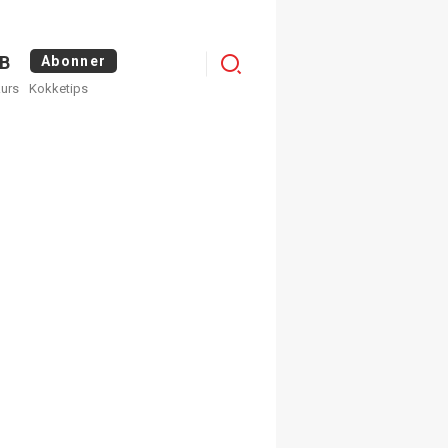
Logg
B
Abonner
kurs
Kokketips
inn
×
ge nyhetsbrev fra
Apéritif
 ukentlige nyhetsbrev. Du
 hvilke du ønsker å få
egistrer deg