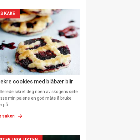
kler
S KAKE
il
tion
lekre cookies med blåbær blir
allerede sikret deg noen av skogens søte
 disse minipaiene en god måte å bruke
n på.
e saken
ITER I POLLISTEN