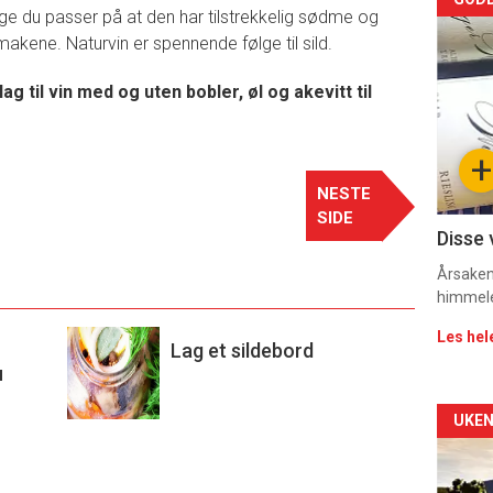
Arti
nge du passer på at den har tilstrekkelig sødme og
makene. Naturvin er spennende følge til sild.
deta
-
g til vin med og uten bobler, øl og akevitt til
sec
+
11
NESTE
SIDE
Dag
Disse 
rett
Årsaken 
himmel
Les hel
Lag et sildebord
u
Arti
UKEN
deta