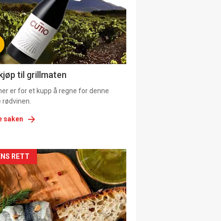
tion
ens
jøp til grillmaten
er er for et kupp å regne for denne
 rødvinen.
e saken
kler
NS RETT
il