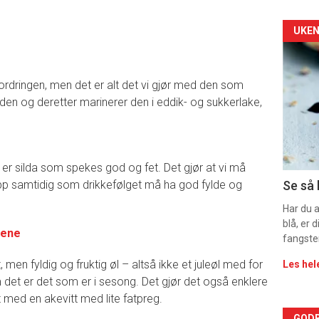
Arti
UKEN
deta
tfordringen, men det er alt det vi gjør med den som
-
en og deretter marinerer den i eddik- og sukkerlake,
sec
11
ig er silda som spekes god og fet. Det gjør at vi må
pp samtidig som drikkefølget må ha god fylde og
Se så 
Har du 
blå, er
tene
fangste
t, men fyldig og fruktig øl – altså ikke et juleøl med for
Les hel
et er det som er i sesong. Det gjør det også enklere
est med en akevitt med lite fatpreg.
GODB