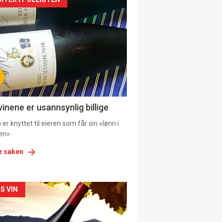
kler
il
tion
ens
vinene er usannsynlig billige
er knyttet til eieren som får sin «lønn i
en».
e saken
kler
S VIN
il