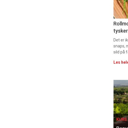
sec
11
Uke
Rollmo
tysker
vin
Det er 
snaps, 
sild på 
Les hel
Eve
sing
KURS 