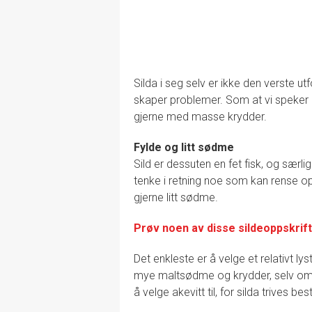
Silda i seg selv er ikke den verste u
skaper problemer. Som at vi speker d
gjerne med masse krydder.
Fylde og litt sødme
Sild er dessuten en fet fisk, og særl
tenke i retning noe som kan rense o
gjerne litt sødme.
Prøv noen av disse sildeoppskrif
Det enkleste er å velge et relativt lys
mye maltsødme og krydder, selv om d
å velge akevitt til, for silda trives b