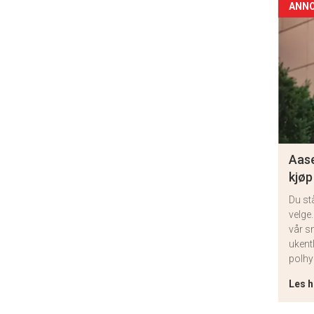
ANN
Aase
kjøp
Du st
velge.
vår s
ukent
polhy
Les h