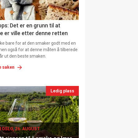
tion
ns
ps: Det er en grunn til at
e er ville etter denne retten
ikke bare for at den smaker godt med en
men også for at denne måten å tilberede
får ut den beste smaken.
e saken
nts
Ledig plass
le
I OSLO, 26. AUGUST