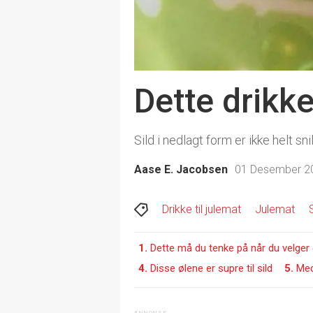
Dette drikker
Sild i nedlagt form er ikke helt s
Aase E. Jacobsen
01 Desember 20
Drikke til julemat
Julemat
1.
Dette må du tenke på når du velger dr
4.
Disse ølene er supre til sild
5.
Med