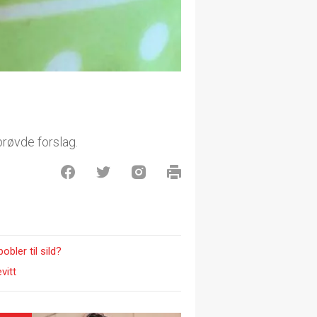
prøvde forslag.
bler til sild?
vitt