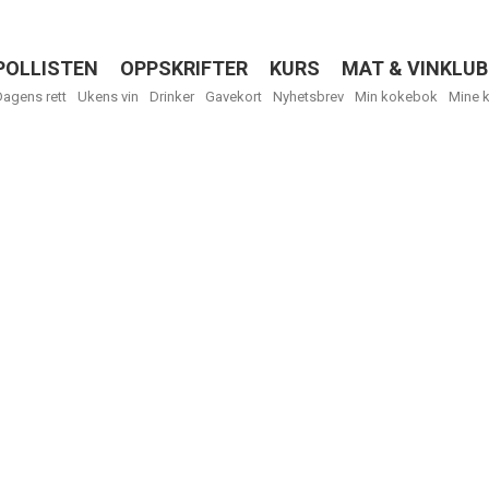
POLLISTEN
OPPSKRIFTER
KURS
MAT & VINKLUB
Menu
Dagens rett
Ukens vin
Drinker
Gavekort
Nyhetsbrev
Min kokebok
Mine 
Få ukentli
Vi tilbyr flere
kan fritt velge
tilsendt.
R