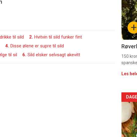
n
-
sec
+
11
ikke til sild
2.
Hvitvin til sild funker fint
Dag
4.
Disse ølene er supre til sild
Røverk
ge til sil
6.
Sild elsker selvsagt akevitt
rett
150 kron
spanske
2
Les hel
Arti
DAGE
deta
-