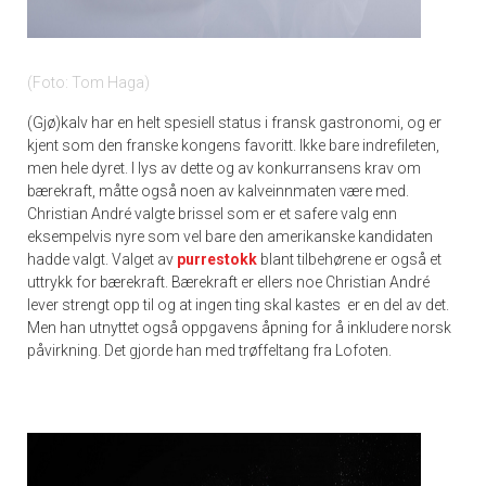
Foto: Tom Haga
(Gjø)kalv har en helt spesiell status i fransk gastronomi, og er
kjent som den franske kongens favoritt. Ikke bare indrefileten,
men hele dyret. I lys av dette og av konkurransens krav om
bærekraft, måtte også noen av kalveinnmaten være med.
Christian André valgte brissel som er et safere valg enn
eksempelvis nyre som vel bare den amerikanske kandidaten
hadde valgt. Valget av
purrestokk
blant tilbehørene er også et
uttrykk for bærekraft. Bærekraft er ellers noe Christian André
lever strengt opp til og at ingen ting skal kastes er en del av det.
Men han utnyttet også oppgavens åpning for å inkludere norsk
påvirkning. Det gjorde han med trøffeltang fra Lofoten.