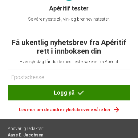
Apéritif tester
Se våre nyeste øl-, vin- og brennevinstester.
Få ukentlig nyhetsbrev fra Apéritif
rett i innboksen din
Hver søndag får du de mest leste sakene fra Apéritif
Logg på
Les mer om de andre nyhetsbrevene våre her
Footer
Ansvarlig redaktør:
Aase E. Jacobsen