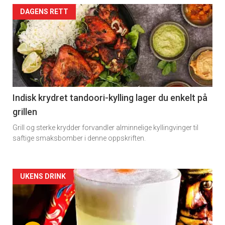
DAGENS RETT
Indisk krydret tandoori-kylling lager du enkelt på
grillen
Grill og sterke krydder forvandler alminnelige kyllingvinger til
saftige smaksbomber i denne oppskriften.
Forsiden
UKENS DRINK
akkurat
nå