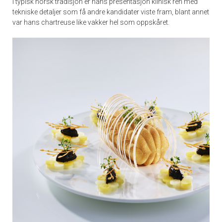
I typisk norsk tradisjon er hans presentasjon klinisk ren med
tekniske detaljer som få andre kandidater viste fram, blant annet
var hans chartreuse like vakker hel som oppskåret.