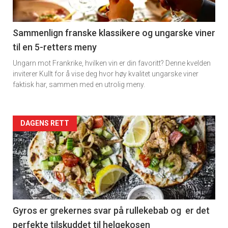
-
5
Sammenlign franske klassikere og ungarske viner
til en 5-retters meny
Ungarn mot Frankrike, hvilken vin er din favoritt? Denne kvelden
inviterer Kullt for å vise deg hvor høy kvalitet ungarske viner
faktisk har, sammen med en utrolig meny.
Forsiden
DAGENS RETT
akkurat
nå
-
6
Gyros er grekernes svar på rullekebab og er det
perfekte tilskuddet til helgekosen