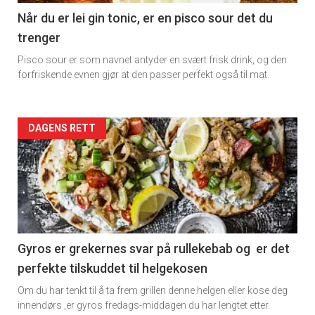
11
Når du er lei gin tonic, er en pisco sour det du
trenger
Dagens
Pisco sour er som navnet antyder en svært frisk drink, og den
rett
forfriskende evnen gjør at den passer perfekt også til mat.
Artikler
DAGENS RETT
detail
-
section
11
Gyros er grekernes svar på rullekebab og er det
perfekte tilskuddet til helgekosen
Dagens
Om du har tenkt til å ta frem grillen denne helgen eller kose deg
rett
innendørs ,er gyros fredags-middagen du har lengtet etter.