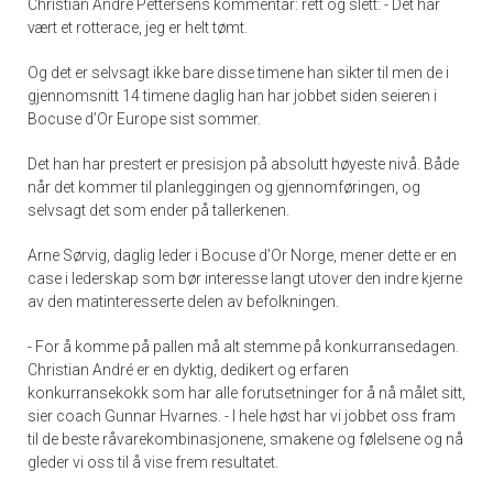
Christian André Pettersens kommentar: rett og slett: - Det har
vært et rotterace, jeg er helt tømt.
Og det er selvsagt ikke bare disse timene han sikter til men de i
gjennomsnitt 14 timene daglig han har jobbet siden seieren i
Bocuse d’Or Europe sist sommer.
Det han har prestert er presisjon på absolutt høyeste nivå. Både
når det kommer til planleggingen og gjennomføringen, og
selvsagt det som ender på tallerkenen.
Arne Sørvig, daglig leder i Bocuse d’Or Norge, mener dette er en
case i lederskap som bør interesse langt utover den indre kjerne
av den matinteresserte delen av befolkningen.
- For å komme på pallen må alt stemme på konkurransedagen.
Christian André er en dyktig, dedikert og erfaren
konkurransekokk som har alle forutsetninger for å nå målet sitt,
sier coach Gunnar Hvarnes. - I hele høst har vi jobbet oss fram
til de beste råvarekombinasjonene, smakene og følelsene og nå
gleder vi oss til å vise frem resultatet.