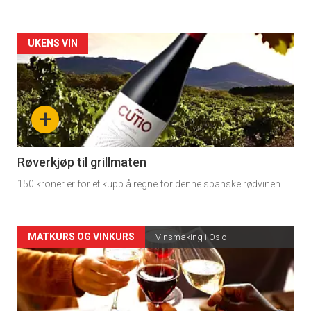
Forsiden
UKENS VIN
akkurat
nå
+
-
4
Røverkjøp til grillmaten
150 kroner er for et kupp å regne for denne spanske rødvinen.
Forsiden
MATKURS OG VINKURS
Vinsmaking i Oslo
akkurat
nå