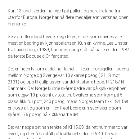
Kun 13 land i verden har vært på pallen, og bare tre land fra
utenfor Europa. Norge har nå flere medaljer enn vertsnasjonen
Frankrike.
Selv om flere land hevder seg i teten, er det som savnes aller
mest en bedring av kjønnsbalansen. Kun en kvinne, Lea Linster
fra Luxemburg i 1989, har noen gang stått på pallen siden 1987
da første Bocuse d'Or fant sted.
Det er ingen tvil om at det har tetnet til i teten. Forskjellen i poeng
mellom Norge og Sverige var 13 skarve poeng ( 2118 mot
2131) og opp til gullplassen var det litt større hopp, til 2187 til
Danmark. Der Norge kunne skåret bedre var på kjøkkenjobben
som utgjør 10 prosent av totalen. Sveitserne som kom på 5.
plass fikk full pott, 240 poeng, mens Norges team fikk 184. Det
er tross alt og som en liten trøst bedre enn svenskene som
skåret 176 poeng på kjøkkenarbeidet.
Det var neppe det han tenkte på Kl 15.00, da rett nummer to var
levert, og etter å ha stått på kjøkkenet siden kl 6.40. Da var