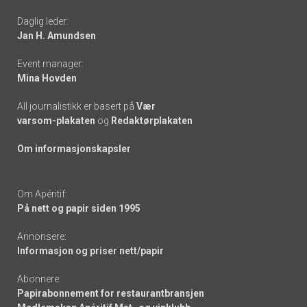
-
Daglig leder:
links
Jan H. Amundsen
Event manager:
Mina Hovden
All journalistikk er basert på
Vær
varsom-plakaten
og
Redaktørplakaten
Om informasjonskapsler
Om Apéritif:
På nett og papir siden 1995
Annonsere:
Informasjon og priser nett/papir
Abonnere:
Papirabonnement for restaurantbransjen