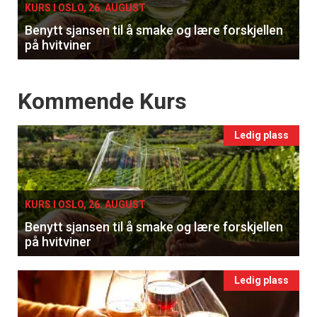
KURS I OSLO, 26. AUGUST
Benytt sjansen til å smake og lære forskjellen
på hvitviner
Events
Kommende Kurs
Ledig plass
KURS I OSLO, 26. AUGUST
Benytt sjansen til å smake og lære forskjellen
på hvitviner
Ledig plass