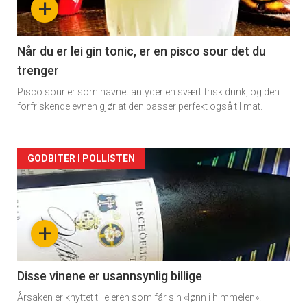
+
-
2
Når du er lei gin tonic, er en pisco sour det du
trenger
Pisco sour er som navnet antyder en svært frisk drink, og den
forfriskende evnen gjør at den passer perfekt også til mat.
Forsiden
GODBITER I POLLISTEN
akkurat
nå
+
-
3
Disse vinene er usannsynlig billige
Årsaken er knyttet til eieren som får sin «lønn i himmelen».