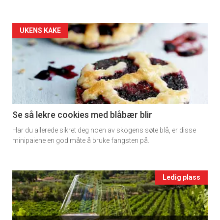
2
Artikler
UKENS KAKE
detail
-
section
11
Se så lekre cookies med blåbær blir
Har du allerede sikret deg noen av skogens søte blå, er disse
Ukens
minipaiene en god måte å bruke fangsten på.
vin
Events
Ledig plass
single