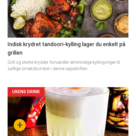
Registrer deg
detail
-
section
11
Indisk krydret tandoori-kylling lager du enkelt på
grillen
Grill og sterke krydder forvandler alminnelige kyllingvinger til
saftige smaksbomber i denne oppskriften.
Artikler
UKENS DRINK
detail
-
+
section