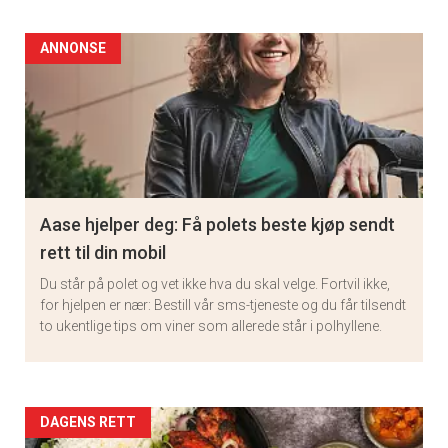
ANNONSE
×
Aase hjelper deg: Få polets beste kjøp sendt
rett til din mobil
Få ukentlige nyhetsbrev fra
Du står på polet og vet ikke hva du skal velge. Fortvil ikke,
Apéritif
for hjelpen er nær: Bestill vår sms-tjeneste og du får tilsendt
to ukentlige tips om viner som allerede står i polhyllene.
Vi tilbyr flere ukentlige nyhetsbrev. Du
kan fritt velge hvilke du ønsker å få
tilsendt.
Artikler
DAGENS RETT