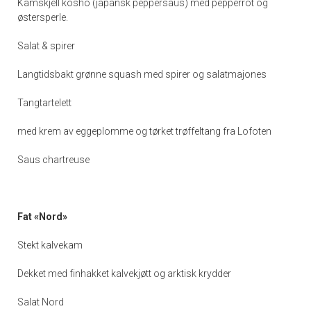
Kamskjell kosho (japansk peppersaus) med pepperrot og
østersperle.
Salat & spirer
Langtidsbakt grønne squash med spirer og salatmajones
Tangtartelett
med krem av eggeplomme og tørket trøffeltang fra Lofoten
Saus chartreuse
Fat «Nord»
Stekt kalvekam
Dekket med finhakket kalvekjøtt og arktisk krydder
Salat Nord