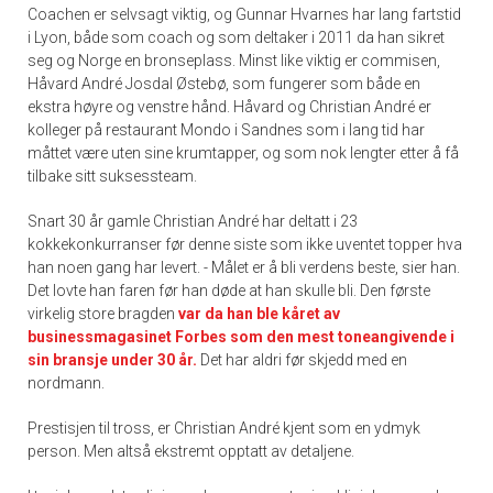
Coachen er selvsagt viktig, og Gunnar Hvarnes har lang fartstid
i Lyon, både som coach og som deltaker i 2011 da han sikret
seg og Norge en bronseplass. Minst like viktig er commisen,
Håvard André Josdal Østebø, som fungerer som både en
ekstra høyre og venstre hånd. Håvard og Christian André er
kolleger på restaurant Mondo i Sandnes som i lang tid har
måttet være uten sine krumtapper, og som nok lengter etter å få
tilbake sitt suksessteam.
Snart 30 år gamle Christian André har deltatt i 23
kokkekonkurranser før denne siste som ikke uventet topper hva
han noen gang har levert. - Målet er å bli verdens beste, sier han.
Det lovte han faren før han døde at han skulle bli. Den første
virkelig store bragden
var da han ble kåret av
businessmagasinet Forbes som den mest toneangivende i
sin bransje under 30 år.
Det har aldri før skjedd med en
nordmann.
Prestisjen til tross, er Christian André kjent som en ydmyk
person. Men altså ekstremt opptatt av detaljene.