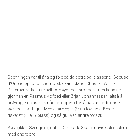
Spenningen var til å ta og føle på da de tre pallplassene i Bocuse
d'Or ble ropt opp. Den norske kandidaten Christian André
Pettersen virket ikke helt fornøyd med bronsen, men kanskje
gjør han en Rasmus Kofoed eller Ørjan Johannessen, altså å
prøve igjen. Rasmus nådde toppen etter å ha vunnet bronse,
sølv og til slutt gull. Mens våre egen Ørjan tok først Beste
fiskerett (4. el 5. plass) og så gull ved andre forsøk.
Sølv gikk til Sverige og gull til Danmark. Skandinavisk storeslem
med andre ord.