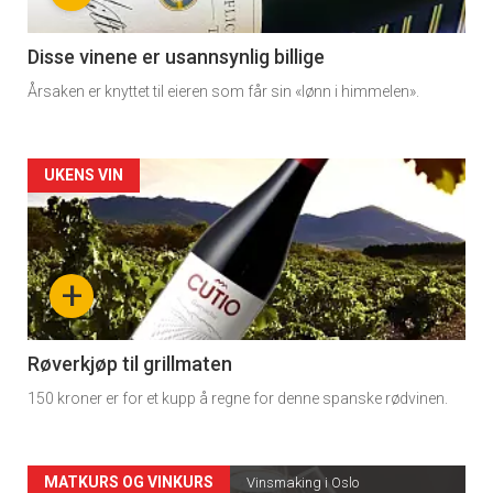
-
3
Disse vinene er usannsynlig billige
Årsaken er knyttet til eieren som får sin «lønn i himmelen».
Forsiden
UKENS VIN
akkurat
nå
+
-
4
Røverkjøp til grillmaten
150 kroner er for et kupp å regne for denne spanske rødvinen.
Forsiden
MATKURS OG VINKURS
Vinsmaking i Oslo