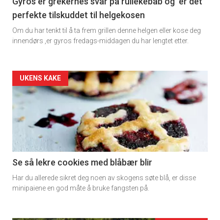
11
Gyros er grekernes svar på rullekebab og er det
perfekte tilskuddet til helgekosen
Dagens
Om du har tenkt til å ta frem grillen denne helgen eller kose deg
rett
innendørs ,er gyros fredags-middagen du har lengtet etter.
2
Artikler
UKENS KAKE
detail
-
section
11
Se så lekre cookies med blåbær blir
Har du allerede sikret deg noen av skogens søte blå, er disse
Ukens
minipaiene en god måte å bruke fangsten på.
vin