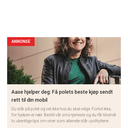
ANNONSE
Aase hjelper deg: Få polets beste kjøp sendt
rett til din mobil
Du står på polet og vet ikke hva du skal velge. Fortvil ikke,
for hjelpen er nær: Bestill vår sms-tjeneste og du får tilsendt
to ukentlige tips om viner som allerede står i polhyllene.