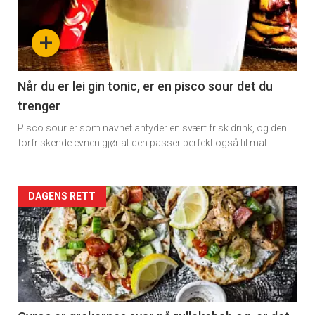
-
+
section
11
Når du er lei gin tonic, er en pisco sour det du
trenger
Dagens
Pisco sour er som navnet antyder en svært frisk drink, og den
rett
forfriskende evnen gjør at den passer perfekt også til mat.
Artikler
DAGENS RETT
detail
-
section