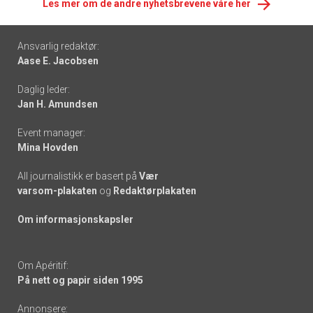
Les mer om de andre nyhetsbrevene våre her
Footer
Ansvarlig redaktør:
Aase E. Jacobsen
-
Daglig leder:
links
Jan H. Amundsen
Event manager:
Mina Hovden
All journalistikk er basert på
Vær
varsom-plakaten
og
Redaktørplakaten
Om informasjonskapsler
Om Apéritif:
På nett og papir siden 1995
Annonsere: