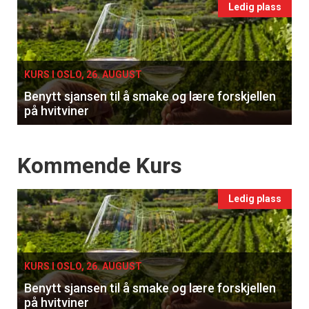
Events
Ledig plass
single
KURS I OSLO, 26. AUGUST
Benytt sjansen til å smake og lære forskjellen
på hvitviner
Events
Kommende Kurs
Ledig plass
KURS I OSLO, 26. AUGUST
Benytt sjansen til å smake og lære forskjellen
på hvitviner