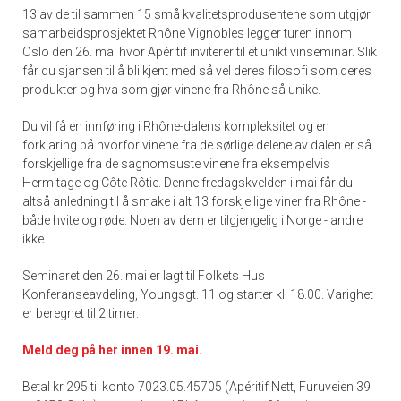
13 av de til sammen 15 små kvalitetsprodusentene som utgjør
samarbeidsprosjektet Rhône Vignobles legger turen innom
Oslo den 26. mai hvor Apéritif inviterer til et unikt vinseminar. Slik
får du sjansen til å bli kjent med så vel deres filosofi som deres
produkter og hva som gjør vinene fra Rhône så unike.
Du vil få en innføring i Rhône-dalens kompleksitet og en
forklaring på hvorfor vinene fra de sørlige delene av dalen er så
forskjellige fra de sagnomsuste vinene fra eksempelvis
Hermitage og Côte Rôtie. Denne fredagskvelden i mai får du
altså anledning til å smake i alt 13 forskjellige viner fra Rhône -
både hvite og røde. Noen av dem er tilgjengelig i Norge - andre
ikke.
Seminaret den 26. mai er lagt til Folkets Hus
Konferanseavdeling, Youngsgt. 11 og starter kl. 18.00. Varighet
er beregnet til 2 timer.
Meld deg på her innen 19. mai.
Betal kr 295 til konto 7023.05.45705 (Apéritif Nett, Furuveien 39