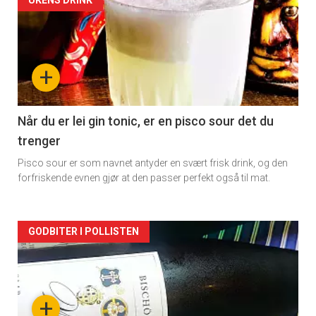
Forsiden
UKENS DRINK
akkurat
nå
+
-
2
Når du er lei gin tonic, er en pisco sour det du
trenger
Pisco sour er som navnet antyder en svært frisk drink, og den
forfriskende evnen gjør at den passer perfekt også til mat.
Forsiden
GODBITER I POLLISTEN
akkurat
nå
+