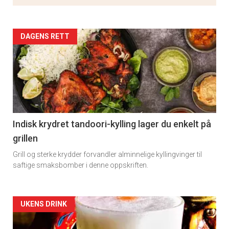
Artikler
DAGENS RETT
detail
-
section
11
Indisk krydret tandoori-kylling lager du enkelt på
grillen
Grill og sterke krydder forvandler alminnelige kyllingvinger til
saftige smaksbomber i denne oppskriften.
Artikler
UKENS DRINK
detail