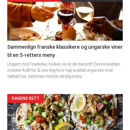
akkurat
nå
-
5
Sammenlign franske klassikere og ungarske viner
til en 5-retters meny
Ungarn mot Frankrike, hvilken vin er din favoritt? Denne kvelden
inviterer Kullt for å vise deg hvor høy kvalitet ungarske viner
faktisk har, sammen med en utrolig meny.
Forsiden
DAGENS RETT
akkurat
nå