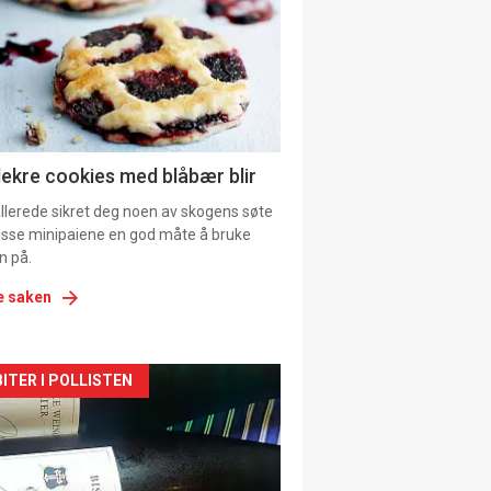
tion
lekre cookies med blåbær blir
allerede sikret deg noen av skogens søte
 disse minipaiene en god måte å bruke
n på.
e saken
kler
ITER I POLLISTEN
il