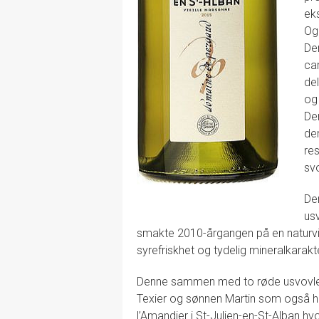
ek
Og
Den
ca
de
og
De
der
res
svo
De
us
smakte 2010-årgangen på en naturvi
syrefriskhet og tydelig mineralkarakt
Denne sammen med to røde usvovlete
Texier og sønnen Martin som også ha
l’Amandier i St-Julien-en-St-Alban h