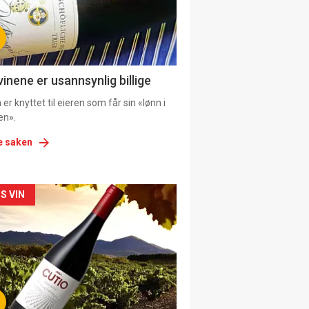
tion
ens
vinene er usannsynlig billige
er knyttet til eieren som får sin «lønn i
en».
e saken
kler
S VIN
il
tion