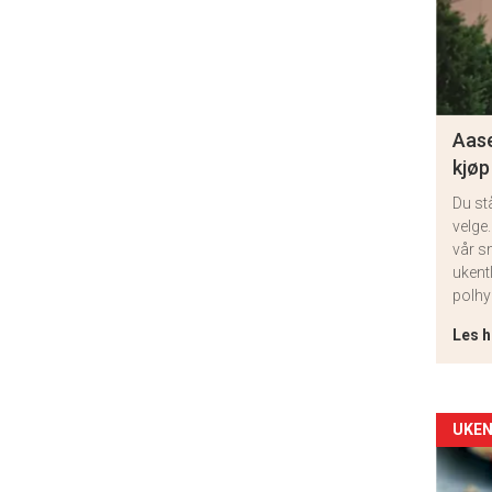
Aase
kjøp
Du st
velge.
vår s
ukent
polhy
Les h
Arti
UKEN
deta