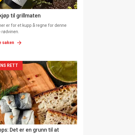
ens
jøp til grillmaten
er er for et kupp å regne for denne
 rødvinen.
e saken
kler
NS RETT
il
tion
ns
ps: Det er en grunn til at