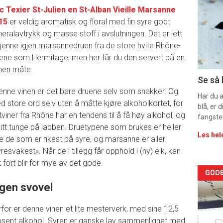
ic Texier St-Julien en St-Alban Vieille Marsanne
-
15
er veldig aromatisk og floral med fin syre godt
eralavtrykk og masse stoff i avslutningen. Det er lett
sec
kjenne igjen marsannedruen fra de store hvite Rhône-
11
nene som Hermitage, men her får du den servert på en
nen måte.
Se så 
denne vinen er det bare druene selv som snakker. Og
Har du 
d store ord selv uten å måtte kjøre alkoholkortet, for
blå, er
tviner fra Rhône har en tendens til å få høy alkohol, og
fangste
 litt tunge på labben. Druetypene som brukes er heller
Les hel
e de som er rikest på syre, og marsanne er aller
resvakest». Når de i tillegg får opphold i (ny) eik, kan
 fort blir for mye av det gode.
Arti
GODB
ngen svovel
deta
for er denne vinen et lite mesterverk, med sine 12,5
-
osent alkohol. Syren er ganske lav sammenlignet med