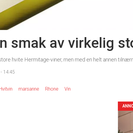
n smak av virkelig st
ore hvite Hermitage-viner, men med en helt annen tilnærmi
- 14:45
Hvitvin
marsanne
Rhone
Vin
ANN