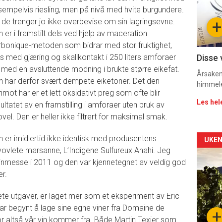
sempelvis riesling, men på nivå med hvite burgundere.
sec
 de trenger jo ikke overbevise om sin lagringsevne.
+
11
 er i framstilt dels ved hjelp av maceration
rbonique-metoden som bidrar med stor fruktighet,
Dag
ls med gjæring og skallkontakt i 250 liters amforaer
Disse 
 med en avsluttende modning i brukte større eikefat.
rett
Årsaken 
n har derfor svært dempete eiketoner. Det den
himmel
imot har er et lett oksidativt preg som ofte blir
Les hel
ultatet av en framstilling i amforaer uten bruk av
vel. Den er heller ikke filtrert for maksimal smak.
n er imidlertid ikke identisk med produsentens
Arti
UKEN
vovlete marsanne, L’Indigene Sulfureux Anahi. Jeg
deta
nmesse i 2011 og den var kjennetegnet av veldig god
er.
-
 utgaver, er laget mer som et eksperiment av Eric
sec
r begynt å lage sine egne viner fra Domaine de
+
vor altså vår vin kommer fra. Både Martin Texier som