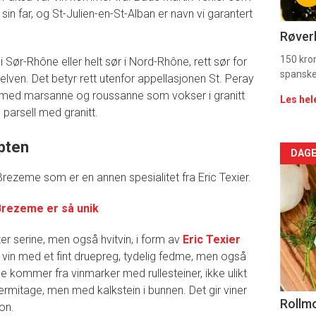
11
 sin far, og St-Julien-en-St-Alban er navn vi garantert
Dag
Røverk
rett
150 kron
 i Sør-Rhône eller helt sør i Nord-Rhône, rett sør for
spanske
ven. Det betyr rett utenfor appellasjonen St. Peray
2
n med marsanne og roussanne som vokser i granitt
Les hel
n parsell med granitt.
pten
Arti
DAGE
rezeme som er en annen spesialitet fra Eric Texier.
deta
Brezeme er så unik
-
r serine, men også hvitvin, i form av
Eric Texier
sec
 vin med et fint druepreg, tydelig fedme, men også
11
ne kommer fra vinmarker med rullesteiner, ikke ulikt
rmitage, men med kalkstein i bunnen. Det gir viner
Uke
Rollmo
sjon.