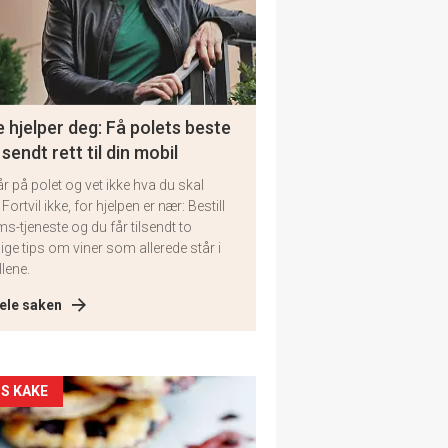
 hjelper deg: Få polets beste
 sendt rett til din mobil
år på polet og vet ikke hva du skal
 Fortvil ikke, for hjelpen er nær: Bestill
ms-tjeneste og du får tilsendt to
lige tips om viner som allerede står i
llene.
ele saken
kler
S KAKE
il