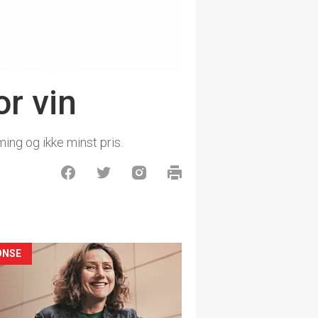
or vin
ng og ikke minst pris.
ONSE