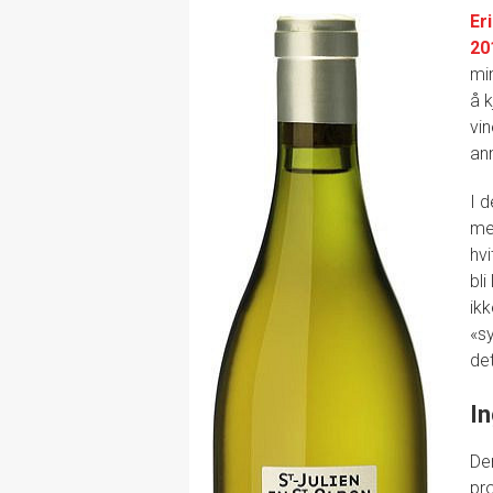
Er
20
min
å 
vi
an
I 
me
hvi
bli
ikk
«sy
det
I
Der
pr