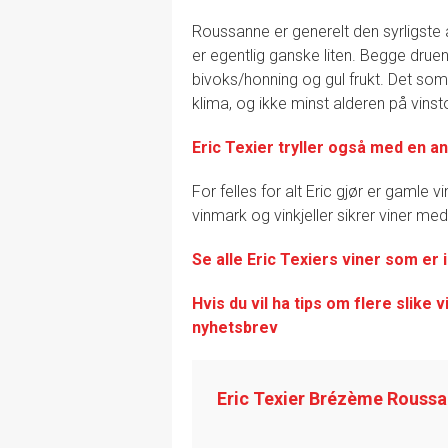
Roussanne er generelt den syrligste 
er egentlig ganske liten. Begge drue
bivoks/honning og gul frukt. Det so
klima, og ikke minst alderen på vins
Eric Texier tryller også med en an
For felles for alt Eric gjør er gamle
vinmark og vinkjeller sikrer viner m
Se alle Eric Texiers viner som er i
Hvis du vil ha tips om flere slike 
nyhetsbrev
Eric Texier Brézème Rouss