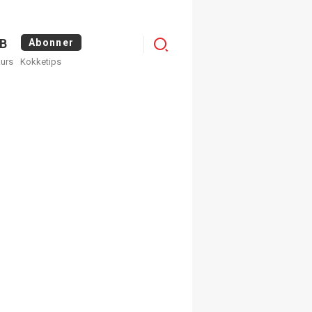
Logg
B
Abonner
kurs
Kokketips
inn
egistrer deg