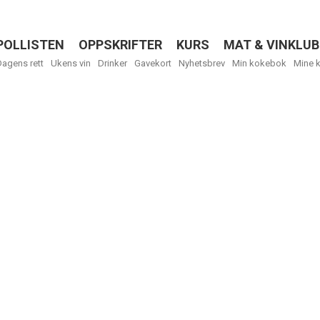
POLLISTEN
OPPSKRIFTER
KURS
MAT & VINKLUB
Menu
Dagens rett
Ukens vin
Drinker
Gavekort
Nyhetsbrev
Min kokebok
Mine 
R