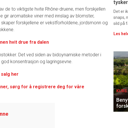
tysker
vin
av de to viktigste hvite Rhône-druene, men forskjellen
Det er 
ne gir aromatiske viner med innslag av blomster,
snaps, 
m skaper forskjellene er vekstforholdene, jordsmonn og
sild på 
tokkene.
Les hel
nen hvit drue fra dalen
 vinstokker. Det ved siden av bidoynamiske metoder i
Eve
ed god konsentrasjon og lagringsevne.
sing
 salg her
viner, sørg for å registrere deg for våre
KURS 
Benyt
forsk
anne