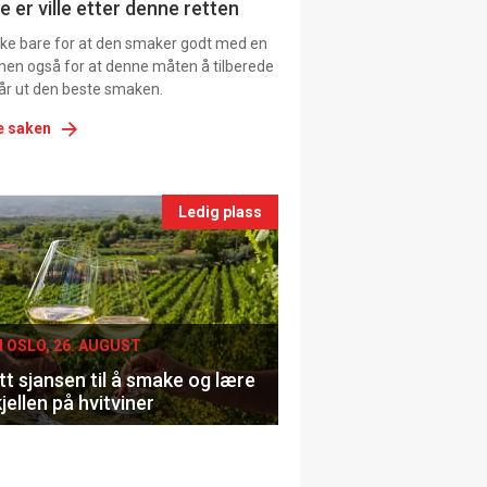
e er ville etter denne retten
ikke bare for at den smaker godt med en
men også for at denne måten å tilberede
får ut den beste smaken.
e saken
nts
Ledig plass
le
I OSLO, 26. AUGUST
t sjansen til å smake og lære
jellen på hvitviner