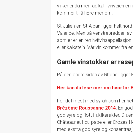
virker enda mer radikal i vinveien enn
kommer til å høre mer om.
St-Julien-en-St-Alban ligger helt nord
Valence. Men på venstrebredden av el
som er er en ren hvitvinsappellasjo
eller kalkstein. Vår vin kommer fra e
Gamle vinstokker er rese
På den andre siden av Rhône ligger B
Her kan du lese mer om hvorfor 
For det mest med syrah som her hete
Brézème Roussanne 2014
. En god
god syre og flott fruktkarakter. Drue
Châteauneuf-du-pape eller Crozes-He
med ekstra god syre og konsentra