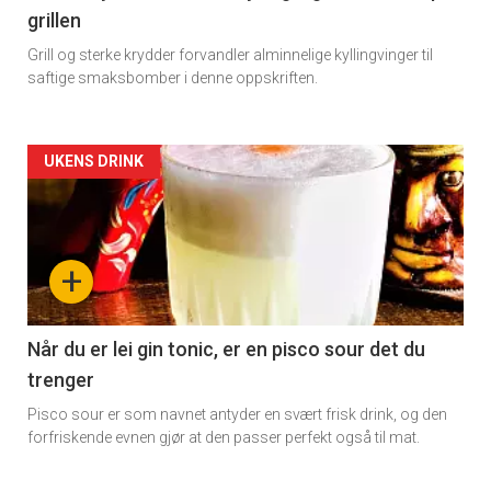
grillen
Grill og sterke krydder forvandler alminnelige kyllingvinger til
saftige smaksbomber i denne oppskriften.
Forsiden
UKENS DRINK
akkurat
nå
+
-
2
Når du er lei gin tonic, er en pisco sour det du
trenger
Pisco sour er som navnet antyder en svært frisk drink, og den
forfriskende evnen gjør at den passer perfekt også til mat.