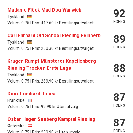
Madame Flöck Mad Dog Warwick
92
Tyskland
POENG
Volum: 0.75 l Pris: 417.60 kr Bestillingsutvalget
Carl Ehrhard Old School Riesling Feinherb
89
Tyskland
POENG
Volum: 0.75 l Pris: 250.30 kr Bestillingsutvalget
Kruger-Rumpf Münsterer Kapellenberg
88
Riesling Trocken Erste Lage
Tyskland
POENG
Volum: 0.75 l Pris: 289.90 kr Bestillingsutvalget
Dom. Lombard Rosea
87
Frankrike
POENG
Volum: 0.75 l Pris: 99.90 kr Uten utvalg
Oskar Hager Seeberg Kamptal Riesling
87
Østerrike
POENG
Volum: 0.75 l Pris: 239.90 kr Uten utvalg