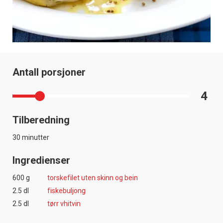
Antall porsjoner
4
Tilberedning
30 minutter
Ingredienser
600 g
torskefilet uten skinn og bein
2.5 dl
fiskebuljong
2.5 dl
tørr vhitvin