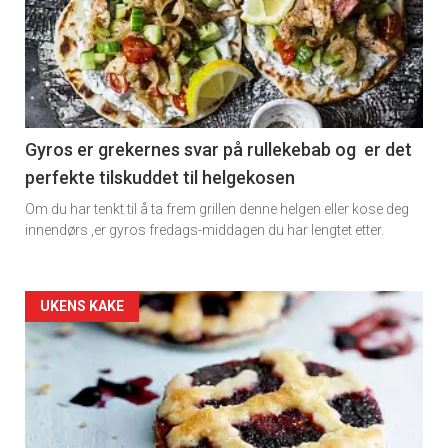
detail
-
section
11
Gyros er grekernes svar på rullekebab og er det
perfekte tilskuddet til helgekosen
Dagens
Om du har tenkt til å ta frem grillen denne helgen eller kose deg
rett
innendørs ,er gyros fredags-middagen du har lengtet etter.
2
Artikler
UKENS KAKE
detail
-
section