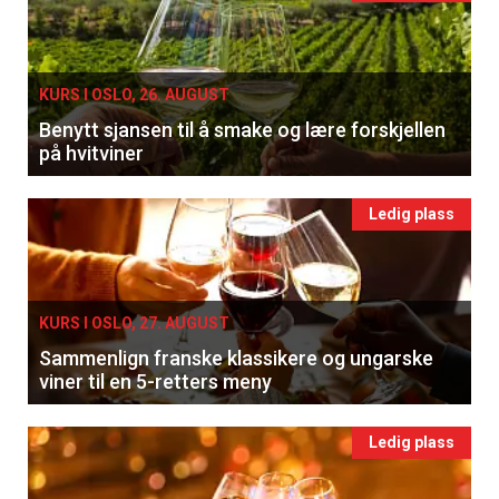
KURS I OSLO, 26. AUGUST
Benytt sjansen til å smake og lære forskjellen
på hvitviner
Ledig plass
KURS I OSLO, 27. AUGUST
Sammenlign franske klassikere og ungarske
viner til en 5-retters meny
Ledig plass