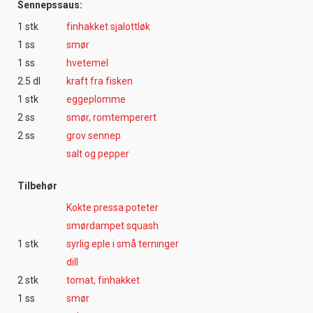
Sennepssaus:
1 stk
finhakket sjalottløk
1 ss
smør
1 ss
hvetemel
2.5 dl
kraft fra fisken
1 stk
eggeplomme
2 ss
smør, romtemperert
2 ss
grov sennep
salt og pepper
Tilbehør
Kokte pressa poteter
smørdampet squash
1 stk
syrlig eple i små terninger
dill
2 stk
tomat, finhakket
1 ss
smør