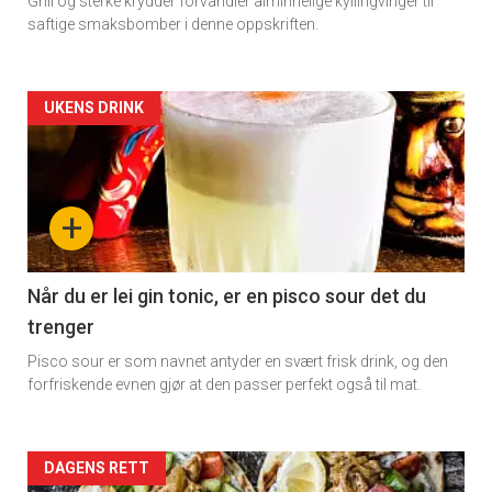
Grill og sterke krydder forvandler alminnelige kyllingvinger til
saftige smaksbomber i denne oppskriften.
Artikler
UKENS DRINK
detail
-
+
section
11
Når du er lei gin tonic, er en pisco sour det du
trenger
Dagens
Pisco sour er som navnet antyder en svært frisk drink, og den
rett
forfriskende evnen gjør at den passer perfekt også til mat.
Artikler
DAGENS RETT