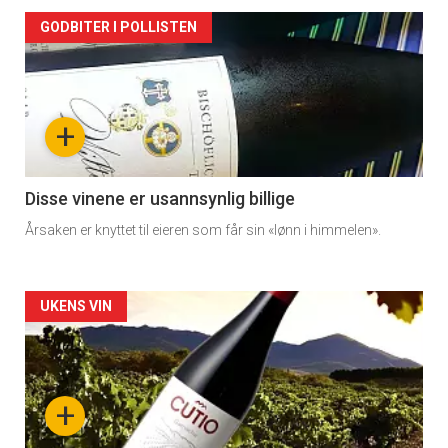
Forsiden
GODBITER I POLLISTEN
akkurat
nå
+
-
3
Disse vinene er usannsynlig billige
Årsaken er knyttet til eieren som får sin «lønn i himmelen».
Forsiden
UKENS VIN
akkurat
nå
+
-