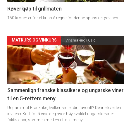
4
Røverkjøp til grillmaten
150 kroner er for et kupp å regne for denne spanske rødvinen.
Forsiden
MATKURS OG VINKURS
Vinsmaking i Oslo
akkurat
nå
-
5
Sammenlign franske klassikere og ungarske viner
til en 5-retters meny
Ungarn mot Frankrike, hvilken vin er din favoritt? Denne kvelden
inviterer Kullt for å vise deg hvor høy kvalitet ungarske viner
faktisk har, sammen med en utrolig meny.