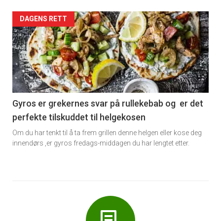
Forsiden
DAGENS RETT
akkurat
nå
-
6
Gyros er grekernes svar på rullekebab og er det
perfekte tilskuddet til helgekosen
Om du har tenkt til å ta frem grillen denne helgen eller kose deg
innendørs ,er gyros fredags-middagen du har lengtet etter.