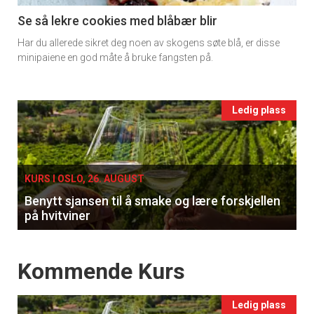
11
Se så lekre cookies med blåbær blir
Har du allerede sikret deg noen av skogens søte blå, er disse
Ukens
minipaiene en god måte å bruke fangsten på.
vin
Events
Ledig plass
single
KURS I OSLO, 26. AUGUST
Benytt sjansen til å smake og lære forskjellen
på hvitviner
Events
Kommende Kurs
Ledig plass