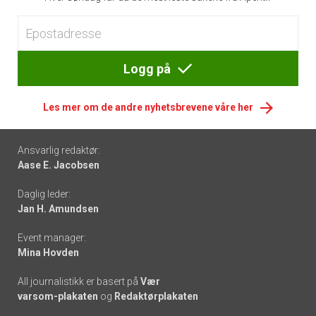
Logg på
Les mer om de andre nyhetsbrevene våre her
Footer
Ansvarlig redaktør:
Aase E. Jacobsen
-
Daglig leder:
links
Jan H. Amundsen
Event manager:
Mina Hovden
All journalistikk er basert på
Vær
varsom-plakaten
og
Redaktørplakaten