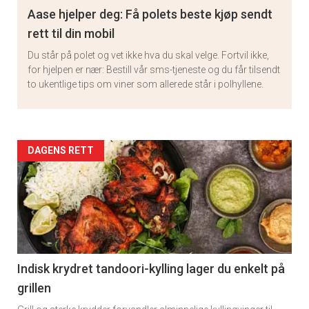
Aase hjelper deg: Få polets beste kjøp sendt
rett til din mobil
Du står på polet og vet ikke hva du skal velge. Fortvil ikke,
for hjelpen er nær: Bestill vår sms-tjeneste og du får tilsendt
to ukentlige tips om viner som allerede står i polhyllene.
Artikler
DAGENS RETT
detail
-
section
11
Indisk krydret tandoori-kylling lager du enkelt på
grillen