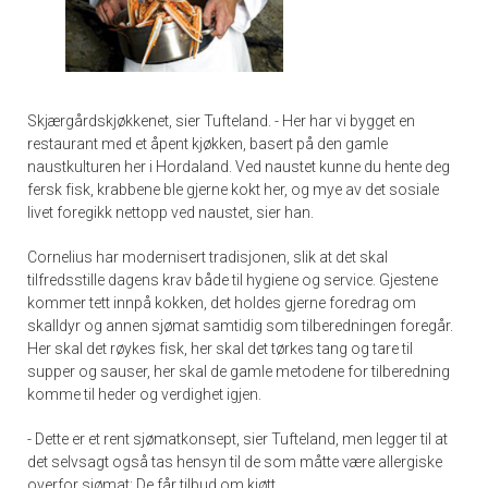
Skjærgårdskjøkkenet, sier Tufteland. - Her har vi bygget en
restaurant med et åpent kjøkken, basert på den gamle
naustkulturen her i Hordaland. Ved naustet kunne du hente deg
fersk fisk, krabbene ble gjerne kokt her, og mye av det sosiale
livet foregikk nettopp ved naustet, sier han.
Cornelius har modernisert tradisjonen, slik at det skal
tilfredsstille dagens krav både til hygiene og service. Gjestene
kommer tett innpå kokken, det holdes gjerne foredrag om
skalldyr og annen sjømat samtidig som tilberedningen foregår.
Her skal det røykes fisk, her skal det tørkes tang og tare til
supper og sauser, her skal de gamle metodene for tilberedning
komme til heder og verdighet igjen.
- Dette er et rent sjømatkonsept, sier Tufteland, men legger til at
det selvsagt også tas hensyn til de som måtte være allergiske
overfor sjømat: De får tilbud om kjøtt.