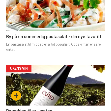
akkurat
nå
-
5
By på en sommerlig pastasalat - din nye favoritt
En pastasalat til middag er alltid populært. Oppskriften er såre
enkel.
Forsiden
UKENS VIN
akkurat
nå
+
-
Røverkjøp til grillmaten