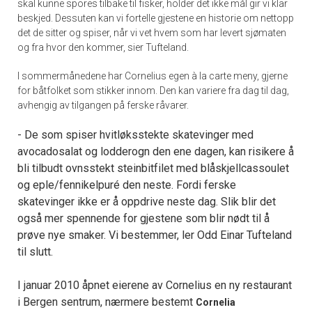
skal kunne spores tilbake til fisker, holder det ikke mål gir vi klar
beskjed. Dessuten kan vi fortelle gjestene en historie om nettopp
det de sitter og spiser, når vi vet hvem som har levert sjømaten
og fra hvor den kommer, sier Tufteland.
I sommermånedene har Cornelius egen à la carte meny, gjerne
for båtfolket som stikker innom. Den kan variere fra dag til dag,
avhengig av tilgangen på ferske råvarer.
- De som spiser hvitløksstekte skatevinger med
avocadosalat og lodderogn den ene dagen, kan risikere å
bli tilbudt ovnsstekt steinbitfilet med blåskjellcassoulet
og eple/fennikelpuré den neste. Fordi ferske
skatevinger ikke er å oppdrive neste dag. Slik blir det
også mer spennende for gjestene som blir nødt til å
prøve nye smaker. Vi bestemmer, ler Odd Einar Tufteland
til slutt.
I januar 2010 åpnet eierene av Cornelius en ny restaurant
i Bergen sentrum, nærmere bestemt
Cornelia