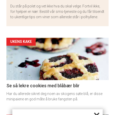
Du står på polet og vet ikke hva du skal velge. Fortvil ikke,
for hjelpen er nær: Bestill vår sms-tjeneste og du får tilsendt
to ukentlige tips om viner som allerede står i polhyllene.
Artikler
UKENS KAKE
detail
-
section
11
Se så lekre cookies med blåbær blir
Har du allerede sikret deg noen av skogens søte blå, er disse
minipaiene en god måte å bruke fangsten på.
×