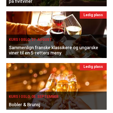
på hvitviner
Ledig plass
KURS I OSLO, 27. AUGUST
Sammenlign franske klassikere og ungarske
viner til en 5-retters meny
Ledig plass
KURS I OSLO, 05. SEPTEMBER
Bobler & Brunsj