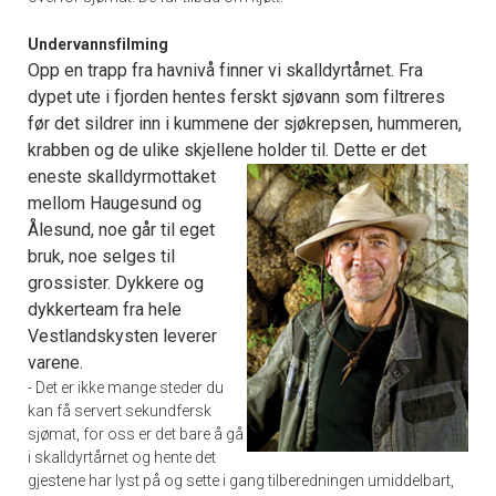
Undervannsfilming
Opp en trapp fra havnivå finner vi skalldyrtårnet. Fra
dypet ute i fjorden hentes ferskt sjøvann som filtreres
før det sildrer inn i kummene der sjøkrepsen, hummeren,
krabben og de ulike skjellene holder til.
Dette er det
eneste skalldyrmottaket
mellom Haugesund og
Ålesund, noe går til eget
bruk, noe selges til
grossister. Dykkere og
dykkerteam fra hele
Vestlandskysten leverer
varene.
- Det er ikke mange steder du
kan få servert sekundfersk
sjømat, for oss er det bare å gå
i skalldyrtårnet og hente det
gjestene har lyst på og sette i gang tilberedningen umiddelbart,