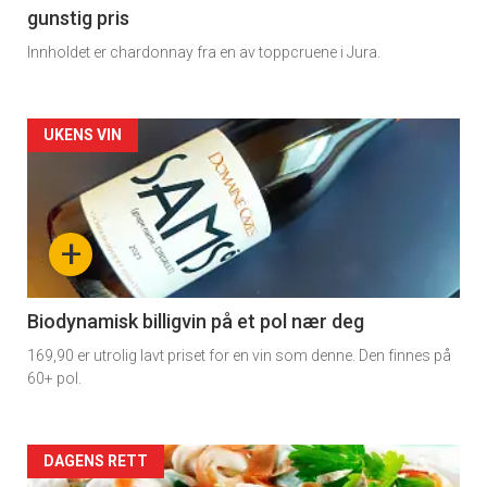
gunstig pris
Innholdet er chardonnay fra en av toppcruene i Jura.
Forsiden
UKENS VIN
akkurat
nå
+
-
4
Biodynamisk billigvin på et pol nær deg
169,90 er utrolig lavt priset for en vin som denne. Den finnes på
60+ pol.
Forsiden
DAGENS RETT