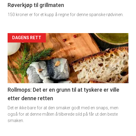
11
Røverkjøp til grillmaten
150 kroner er for et kupp å regne for denne spanske rødvinen.
Dagens
rett
Artikler
DAGENS RETT
2
detail
-
section
11
Rollmops: Det er en grunn til at tyskere er ville
etter denne retten
Ukens
Det er ikke bare for at den smaker godt med en snaps, men
vin
også for at denne måten å tilberede sild på får ut den beste
smaken.