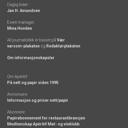
Daglig leder:
links
Jan H. Amundsen
Event manager:
Mina Hovden
All journalistikk er basert på
Vær
varsom-plakaten
og
Redaktørplakaten
Om informasjonskapsler
Om Apéritif:
På nett og papir siden 1995
Annonsere:
Informasjon og priser nett/papir
Abonnere:
Papirabonnement for restaurantbransjen
Medlemskap Apéritif Mat- og vinklubb