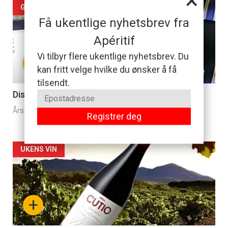
Artikler
GODBITER I POLLISTEN
Få ukentlige nyhetsbrev fra
detail
Apéritif
-
Vi tilbyr flere ukentlige nyhetsbrev. Du
+
kan fritt velge hvilke du ønsker å få
section
tilsendt.
11
Disse vinene er usannsynlig billige
Årsaken er knyttet til eieren som får sin «lønn i himmelen».
Dagens
Registrer deg
rett
Artikler
UKENS VIN
detail
-
+
section