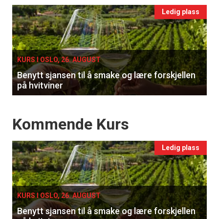
Events
Ledig plass
single
KURS I OSLO, 26. AUGUST
Benytt sjansen til å smake og lære forskjellen
på hvitviner
Events
Kommende Kurs
Ledig plass
KURS I OSLO, 26. AUGUST
Benytt sjansen til å smake og lære forskjellen