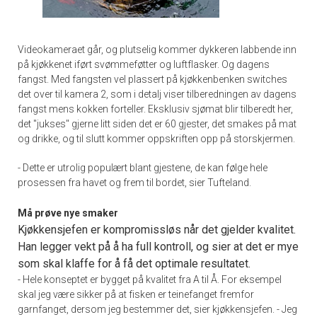
Videokameraet går, og plutselig kommer dykkeren labbende inn
på kjøkkenet iført svømmeføtter og luftflasker. Og dagens
fangst. Med fangsten vel plassert på kjøkkenbenken switches
det over til kamera 2, som i detalj viser tilberedningen av dagens
fangst mens kokken forteller. Eksklusiv sjømat blir tilberedt her,
det "jukses" gjerne litt siden det er 60 gjester, det smakes på mat
og drikke, og til slutt kommer oppskriften opp på storskjermen.
- Dette er utrolig populært blant gjestene, de kan følge hele
prosessen fra havet og frem til bordet, sier Tufteland.
Må prøve nye smaker
Kjøkkensjefen er kompromissløs når det gjelder kvalitet.
Han legger vekt på å ha full kontroll, og sier at det er mye
som skal klaffe for å få det optimale resultatet.
- Hele konseptet er bygget på kvalitet fra A til Å. For eksempel
skal jeg være sikker på at fisken er teinefanget fremfor
garnfanget, dersom jeg bestemmer det, sier kjøkkensjefen. - Jeg