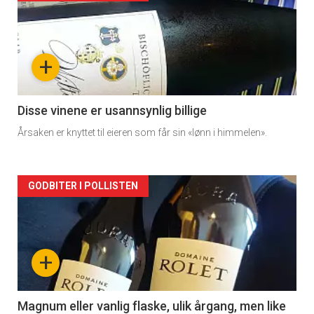
akkurat
nå
+
-
2
Disse vinene er usannsynlig billige
Årsaken er knyttet til eieren som får sin «lønn i himmelen».
Forsiden
GODBITER I POLLISTEN
akkurat
nå
+
-
3
Magnum eller vanlig flaske, ulik årgang, men like