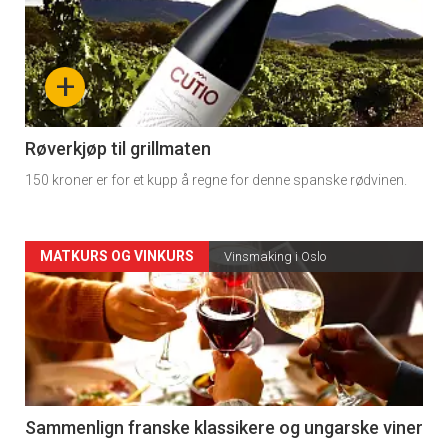
akkurat
nå
+
-
4
Røverkjøp til grillmaten
150 kroner er for et kupp å regne for denne spanske rødvinen.
Forsiden
MATKURS OG VINKURS
Vinsmaking i Oslo
akkurat
nå
-
5
Sammenlign franske klassikere og ungarske viner