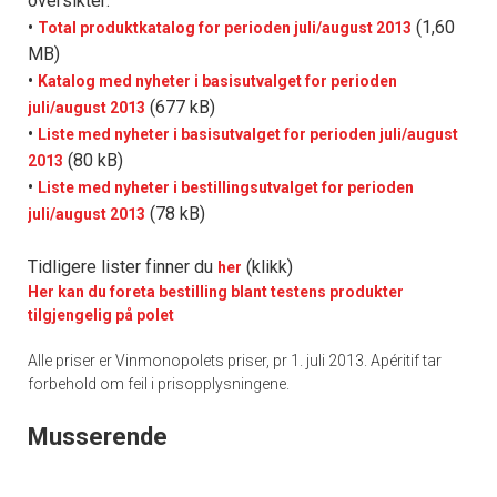
oversikter:
•
(1,60
Total produktkatalog for perioden juli/august 2013
MB)
•
Katalog med nyheter i basisutvalget for perioden
(677 kB)
juli/august 2013
•
Liste med nyheter i basisutvalget for perioden juli/august
(80 kB)
2013
•
Liste med nyheter i bestillingsutvalget for perioden
(78 kB)
juli/august 2013
Tidligere lister finner du
(klikk)
her
Her kan du foreta bestilling blant testens produkter
tilgjengelig på polet
Alle priser er Vinmonopolets priser, pr 1. juli 2013. Apéritif tar
forbehold om feil i prisopplysningene.
Musserende