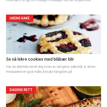
rett
Artikler
UKENS KAKE
detail
-
section
11
Se så lekre cookies med blåbær blir
Har du allerede sikret deg noen av skogens søte blå, er disse
Dagens
minipaiene en god måte å bruke fangsten på.
rett
2
Artikler
DAGENS RETT
detail