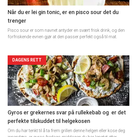
11
Når du er lei gin tonic, er en pisco sour det du
trenger
Pisco sour er som navnet antyder en svært frisk drink, og den
forfriskende evnen gjør at den passer perfekt også til mat.
Artikler
DAGENS RETT
detail
-
section
11
Gyros er grekernes svar på rullekebab og er det
perfekte tilskuddet til helgekosen
Dagens
Om du har tenkt til å ta frem grillen denne helgen eller kose deg
innendørs ,er gyros fredags-middagen du har lengtet etter.