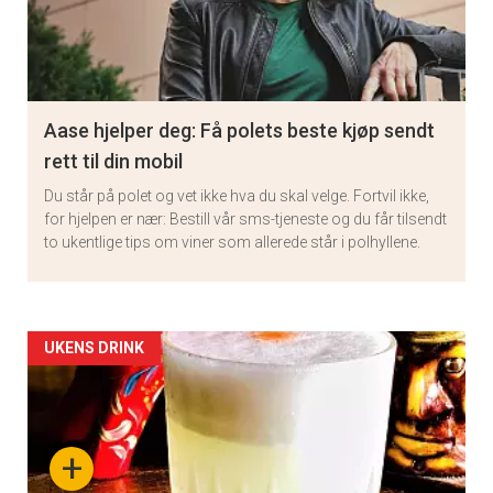
Aase hjelper deg: Få polets beste kjøp sendt
rett til din mobil
Du står på polet og vet ikke hva du skal velge. Fortvil ikke,
for hjelpen er nær: Bestill vår sms-tjeneste og du får tilsendt
to ukentlige tips om viner som allerede står i polhyllene.
Artikler
UKENS DRINK
detail
-
+
section