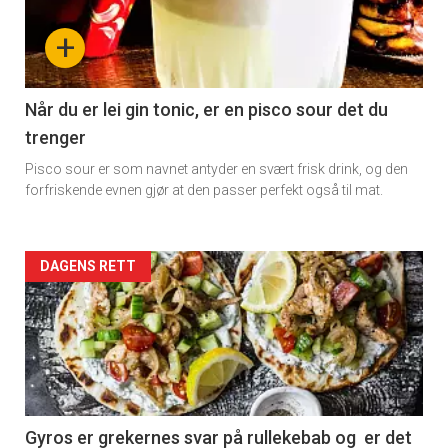
+
Når du er lei gin tonic, er en pisco sour det du
trenger
Pisco sour er som navnet antyder en svært frisk drink, og den
forfriskende evnen gjør at den passer perfekt også til mat.
Forsiden
DAGENS RETT
akkurat
nå
-
2
Gyros er grekernes svar på rullekebab og er det