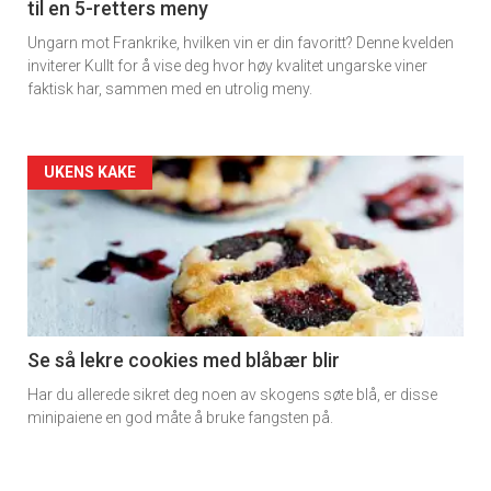
til en 5-retters meny
Ungarn mot Frankrike, hvilken vin er din favoritt? Denne kvelden
inviterer Kullt for å vise deg hvor høy kvalitet ungarske viner
faktisk har, sammen med en utrolig meny.
Forsiden
UKENS KAKE
akkurat
nå
-
6
Se så lekre cookies med blåbær blir
Har du allerede sikret deg noen av skogens søte blå, er disse
minipaiene en god måte å bruke fangsten på.