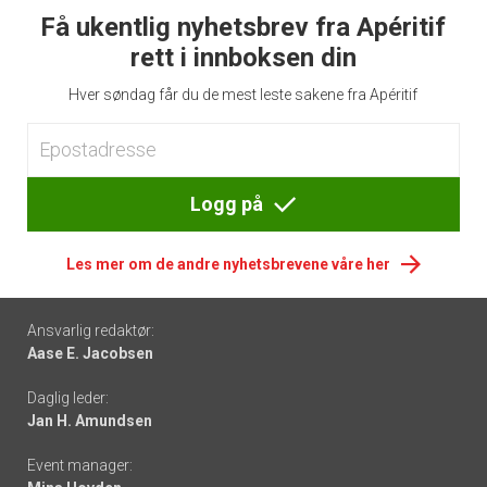
Få ukentlig nyhetsbrev fra Apéritif
rett i innboksen din
Hver søndag får du de mest leste sakene fra Apéritif
Logg på
Les mer om de andre nyhetsbrevene våre her
Footer
Ansvarlig redaktør:
Aase E. Jacobsen
-
Daglig leder:
links
Jan H. Amundsen
Event manager: