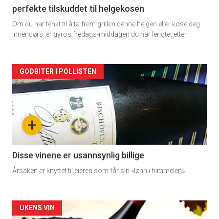
perfekte tilskuddet til helgekosen
Om du har tenkt til å ta frem grillen denne helgen eller kose deg
innendørs ,er gyros fredags-middagen du har lengtet etter.
Forsiden
GODBITER I POLLISTEN
akkurat
nå
+
-
3
Disse vinene er usannsynlig billige
Årsaken er knyttet til eieren som får sin «lønn i himmelen».
Forsiden
UKENS VIN