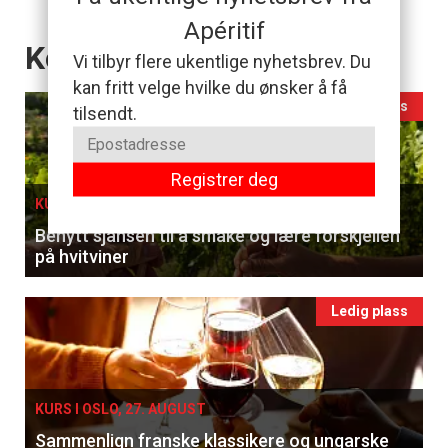
Apéritif
Events
Kommende Kurs
Vi tilbyr flere ukentlige nyhetsbrev. Du
kan fritt velge hvilke du ønsker å få
Ledig plass
tilsendt.
Registrer deg
KURS I OSLO, 26. AUGUST
Benytt sjansen til å smake og lære forskjellen
på hvitviner
Ledig plass
KURS I OSLO, 27. AUGUST
Sammenlign franske klassikere og ungarske