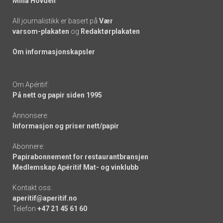
Mina Hovden
All journalistikk er basert på
Vær
varsom-plakaten
og
Redaktørplakaten
Om informasjonskapsler
Om Apéritif:
På nett og papir siden 1995
Annonsere:
Informasjon og priser nett/papir
Abonnere:
Papirabonnement for restaurantbransjen
Medlemskap Apéritif Mat- og vinklubb
Kontakt oss:
aperitif@aperitif.no
Telefon
+47 21 45 61 60