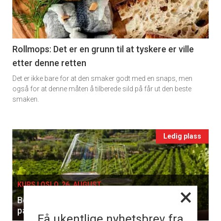
-
section
11
Rollmops: Det er en grunn til at tyskere er ville
etter denne retten
Ukens
Det er ikke bare for at den smaker godt med en snaps, men
vin
også for at denne måten å tilberede sild på får ut den beste
smaken.
Events
Ledig plass
single
KURS I OSLO, 26. AUGUST
×
Benytt sjansen til å smake og lære forskjellen
på hvitviner
Få ukentlige nyhetsbrev fra