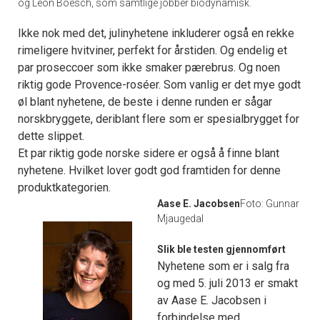
og Leon Boesch, som samtlige jobber biodynamisk.
Ikke nok med det, julinyhetene inkluderer også en rekke
rimeligere hvitviner, perfekt for årstiden. Og endelig et
par proseccoer som ikke smaker pærebrus. Og noen
riktig gode Provence-roséer. Som vanlig er det mye godt
øl blant nyhetene, de beste i denne runden er sågar
norskbryggete, deriblant flere som er spesialbrygget for
dette slippet.
Et par riktig gode norske sidere er også å finne blant
nyhetene. Hvilket lover godt god framtiden for denne
produktkategorien.
Aase E. Jacobsen
Foto: Gunnar
Mjaugedal
Slik ble testen gjennomført
Nyhetene som er i salg fra
og med 5. juli 2013 er smakt
av Aase E. Jacobsen i
forbindelse med