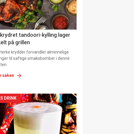
tion
 krydret tandoori-kylling lager
elt på grillen
 sterke krydder forvandler alminnelige
inger til saftige smaksbomber i denne
ten.
e saken
kler
S DRINK
il