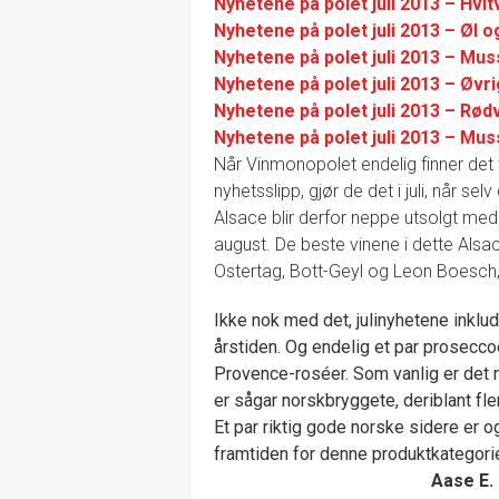
Nyhetene på polet juli 2013 – Hvit
Nyhetene på polet juli 2013 – Øl o
Nyhetene på polet juli 2013 – Mu
Nyhetene på polet juli 2013 – Øvr
Nyhetene på polet juli 2013 – Rød
Nyhetene på polet juli 2013 – Mu
Når Vinmonopolet endelig finner det fo
nyhetsslipp, gjør de det i juli, når se
Alsace blir derfor neppe utsolgt med de
august. De beste vinene i dette Als
Ostertag, Bott-Geyl og Leon Boesch
Ikke nok med det, julinyhetene inklud
årstiden. Og endelig et par prosecc
Provence-roséer. Som vanlig er det 
er sågar norskbryggete, deriblant fle
Et par riktig gode norske sidere er o
framtiden for denne produktkategori
Aase E.