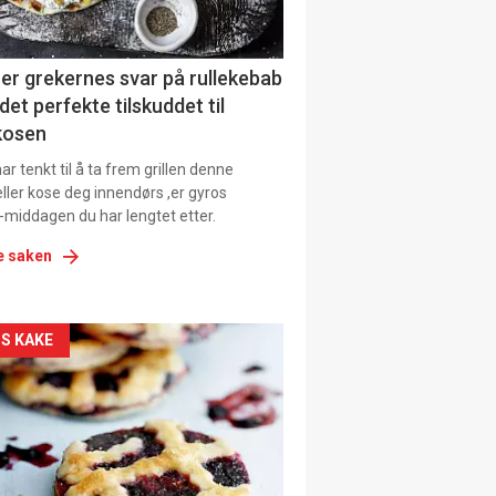
ens
er grekernes svar på rullekebab
det perfekte tilskuddet til
kosen
r tenkt til å ta frem grillen denne
ller kose deg innendørs ,er gyros
-middagen du har lengtet etter.
e saken
kler
S KAKE
il
tion