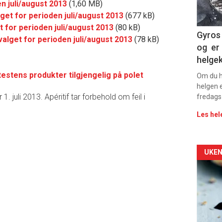
n juli/august 2013
(1,60 MB)
11
get for perioden juli/august 2013
(677 kB)
t for perioden juli/august 2013
(80 kB)
Dag
Gyros 
valget for perioden juli/august 2013
(78 kB)
og er 
rett
helge
2
 testens produkter tilgjengelig på polet
Om du ha
helgen e
1. juli 2013. Apéritif tar forbehold om feil i
fredags
Les hel
Arti
UKEN
deta
-
sec