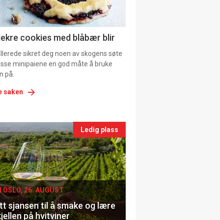
ns
lekre cookies med blåbær blir
allerede sikret deg noen av skogens søte
 disse minipaiene en god måte å bruke
n på.
e saken
nts
Ledig plass
le
I OSLO, 26. AUGUST
t sjansen til å smake og lære
jellen på hvitviner