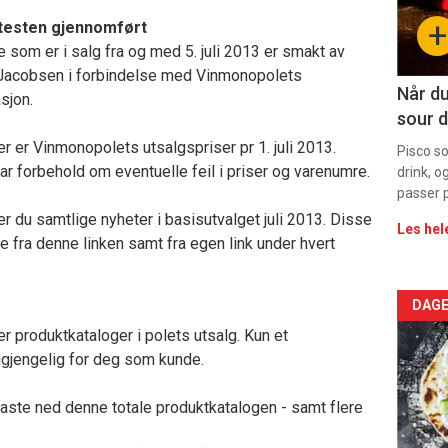
sec
+
e testen gjennomført
11
 som er i salg fra og med 5. juli 2013 er smakt av
Jacobsen i forbindelse med Vinmonopolets
Dag
Når du
sjon.
sour d
rett
er er Vinmonopolets utsalgspriser pr 1. juli 2013.
Pisco s
tar forbehold om eventuelle feil i priser og varenumre.
drink, o
passer p
er du samtlige nyheter i basisutvalget juli 2013. Disse
Les hel
e fra denne linken samt fra egen link under hvert
Arti
DAGE
er produktkataloger i polets utsalg. Kun et
deta
igjengelig for deg som kunde.
-
å laste ned denne totale produktkatalogen - samt flere
sec