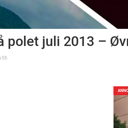
 polet juli 2013 – Øv
6:55
ANN