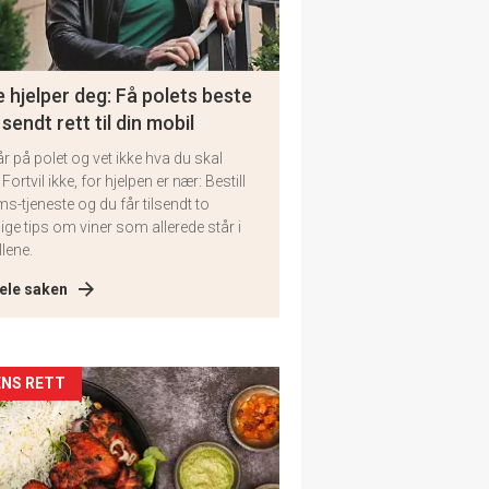
 hjelper deg: Få polets beste
 sendt rett til din mobil
år på polet og vet ikke hva du skal
 Fortvil ikke, for hjelpen er nær: Bestill
ms-tjeneste og du får tilsendt to
lige tips om viner som allerede står i
llene.
ele saken
kler
NS RETT
il