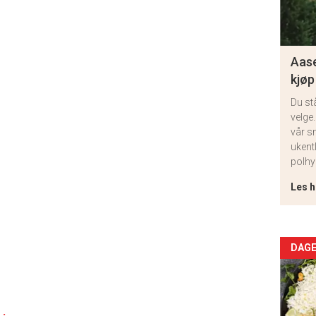
Aase
kjøp
Du st
velge.
vår s
ukent
polhy
Les h
Arti
DAGE
deta
-