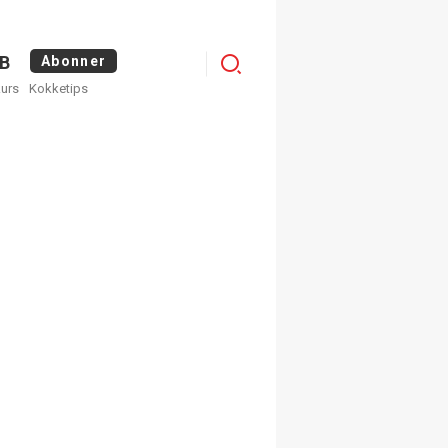
Logg
B
Abonner
kurs
Kokketips
inn
egistrer deg