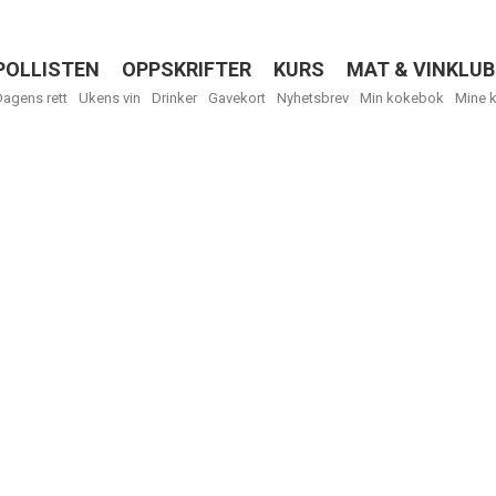
POLLISTEN
OPPSKRIFTER
KURS
MAT & VINKLUB
Menu
Dagens rett
Ukens vin
Drinker
Gavekort
Nyhetsbrev
Min kokebok
Mine 
R