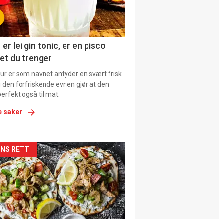
tion
ens
 er lei gin tonic, er en pisco
et du trenger
our er som navnet antyder en svært frisk
g den forfriskende evnen gjør at den
erfekt også til mat.
e saken
kler
NS RETT
il
tion