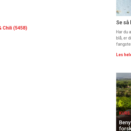
11
Uke
Se så 
 Chili (5458)
vin
Har du 
blå, er
fangste
Les hel
Eve
sing
KURS 
Benyt
forsk