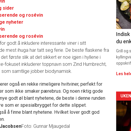
vin
g sider
sec
sserende og rosévin
11
ige nyheter
vin
Indisk
sserende og rosévin
du enk
r godt å inkludere interessante viner i sitt
lv de mest ihuga har tatt seg ferie. De beste flaskene fra
Grill og
t første slik at det sikkert er noe igjen i hyllene i
kyllingv
oppskrif
ace-fokuset inkluderer toppnavn som Zind Humbrecht,
, som samtlige jobber biodynamisk.
Les hel
erer også en rekke rimeligere hvitviner, perfekt for
oer som ikke smaker pærebrus. Og noen riktig gode
Arti
UKEN
mye godt øl blant nyhetene, de beste i denne runden
re som er spesialbrygget for dette slippet.
deta
gså å finne blant nyhetene. Hvilket lover godt god
en.
-
 Jacobsen
Foto: Gunnar Mjaugedal