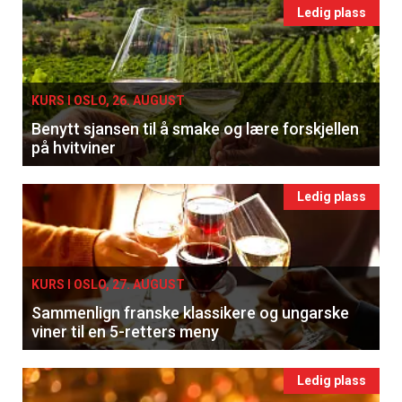
Ledig plass
KURS I OSLO, 26. AUGUST
Benytt sjansen til å smake og lære forskjellen
på hvitviner
Ledig plass
KURS I OSLO, 27. AUGUST
Sammenlign franske klassikere og ungarske
viner til en 5-retters meny
Ledig plass