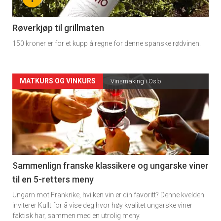
-
4
Røverkjøp til grillmaten
150 kroner er for et kupp å regne for denne spanske rødvinen.
Forsiden
MATKURS OG VINKURS
Vinsmaking i Oslo
akkurat
nå
-
5
Sammenlign franske klassikere og ungarske viner
til en 5-retters meny
Ungarn mot Frankrike, hvilken vin er din favoritt? Denne kvelden
inviterer Kullt for å vise deg hvor høy kvalitet ungarske viner
faktisk har, sammen med en utrolig meny.