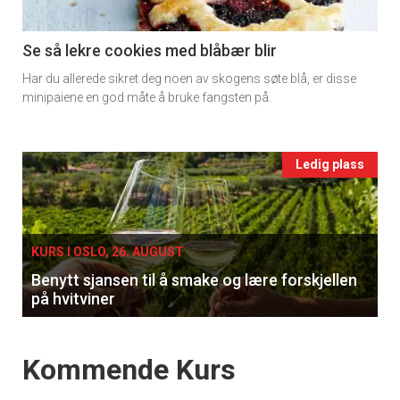
section
11
Se så lekre cookies med blåbær blir
Har du allerede sikret deg noen av skogens søte blå, er disse
Ukens
minipaiene en god måte å bruke fangsten på.
vin
Events
Ledig plass
single
KURS I OSLO, 26. AUGUST
Benytt sjansen til å smake og lære forskjellen
på hvitviner
Events
Kommende Kurs