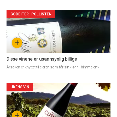
Forsiden
GODBITER I POLLISTEN
akkurat
nå
+
-
3
Disse vinene er usannsynlig billige
Årsaken er knyttet til eieren som får sin «lønn i himmelen».
Forsiden
UKENS VIN
akkurat
nå
+