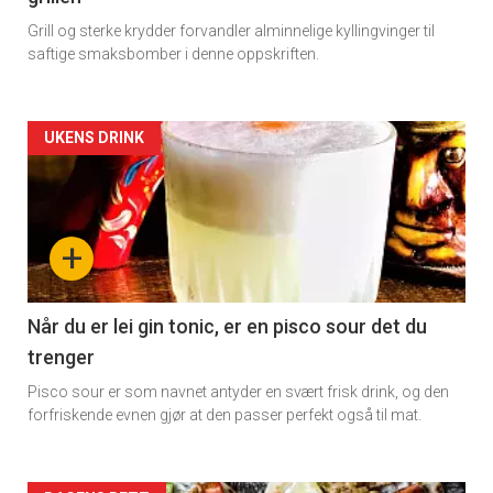
Grill og sterke krydder forvandler alminnelige kyllingvinger til
saftige smaksbomber i denne oppskriften.
Artikler
UKENS DRINK
detail
-
+
section
11
Når du er lei gin tonic, er en pisco sour det du
trenger
Dagens
Pisco sour er som navnet antyder en svært frisk drink, og den
rett
forfriskende evnen gjør at den passer perfekt også til mat.