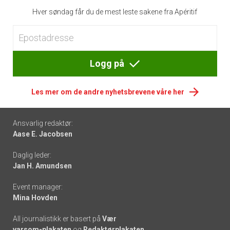
Hver søndag får du de mest leste sakene fra Apéritif
Logg på
Les mer om de andre nyhetsbrevene våre her
Footer
Ansvarlig redaktør:
Aase E. Jacobsen
-
Daglig leder:
links
Jan H. Amundsen
Event manager:
Mina Hovden
All journalistikk er basert på
Vær
varsom-plakaten
og
Redaktørplakaten