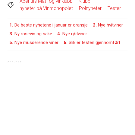
Apéritifs Mat- og vinklubb
Klubb
nyheter på Vinmonopolet
Polnyheter
Tester
1.
De beste nyhetene i januar er oransje
2.
Nye hvitviner
3.
Ny rosevin og sake
4.
Nye rødviner
5.
Nye musserende viner
6.
Slik er testen gjennomført