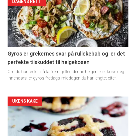
Artikler
DAGENS RETT
detail
-
section
11
Gyros er grekernes svar på rullekebab og er det
perfekte tilskuddet til helgekosen
Dagens
Om du har tenkt til å ta frem grillen denne helgen eller kose deg
rett
innendørs ,er gyros fredags-middagen du har lengtet etter.
2
Artikler
UKENS KAKE
detail
-