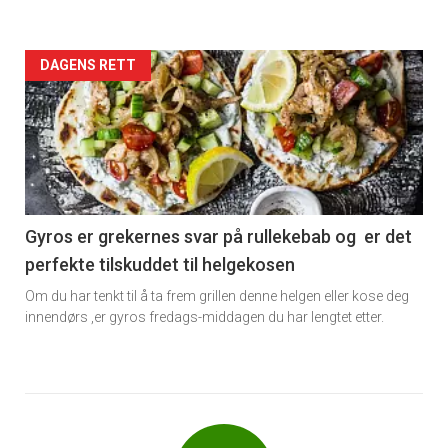
Forsiden
DAGENS RETT
akkurat
nå
-
6
Gyros er grekernes svar på rullekebab og er det
perfekte tilskuddet til helgekosen
Om du har tenkt til å ta frem grillen denne helgen eller kose deg
innendørs ,er gyros fredags-middagen du har lengtet etter.