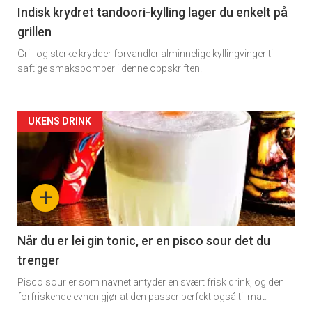
Indisk krydret tandoori-kylling lager du enkelt på
grillen
Grill og sterke krydder forvandler alminnelige kyllingvinger til
saftige smaksbomber i denne oppskriften.
Forsiden
UKENS DRINK
akkurat
nå
+
-
2
Når du er lei gin tonic, er en pisco sour det du
trenger
Pisco sour er som navnet antyder en svært frisk drink, og den
forfriskende evnen gjør at den passer perfekt også til mat.