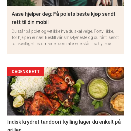
Aase hjelper deg: Få polets beste kjøp sendt
rett til din mobil
Du står på polet og vet ikke hva du skal velge. Fortvil ikke,
for hjelpen er nær: Bestill vår sms-tjeneste og du får tilsendt
to ukentlige tips om viner som allerede står i polhyllene.
Artikler
DAGENS RETT
detail
-
section
11
Indisk krydret tandoori-kylling lager du enkelt på
grillen