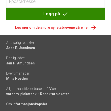
Logg på
Les mer om de andre nyhetsbrevene våre her
Footer
Ansvarlig redaktør:
Aase E. Jacobsen
-
Daglig leder:
links
Jan H. Amundsen
Event manager:
Mina Hovden
All journalistikk er basert på
Vær
varsom-plakaten
og
Redaktørplakaten
Om informasjonskapsler