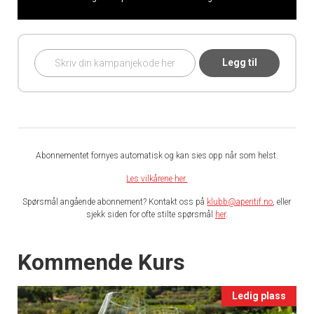
Legg til
Abonnementet fornyes automatisk og kan sies opp når som helst.
Les vilkårene her.
Spørsmål angående abonnement? Kontakt oss på
klubb@aperitif.no
, eller
sjekk siden for ofte stilte spørsmål
her
.
Events
Kommende Kurs
Ledig plass