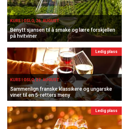
KURS I OSLO, 26. AUGUST
Benytt sjansen til å smake og lære forskjellen
på hvitviner
Ledig plass
KURS I OSLO, 27. AUGUST
Sammenlign franske klassikere og ungarske
viner til en 5-retters meny
Ledig plass