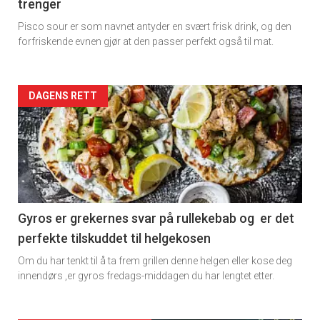
trenger
Pisco sour er som navnet antyder en svært frisk drink, og den
forfriskende evnen gjør at den passer perfekt også til mat.
Forsiden
DAGENS RETT
akkurat
nå
-
2
Gyros er grekernes svar på rullekebab og er det
perfekte tilskuddet til helgekosen
Om du har tenkt til å ta frem grillen denne helgen eller kose deg
innendørs ,er gyros fredags-middagen du har lengtet etter.