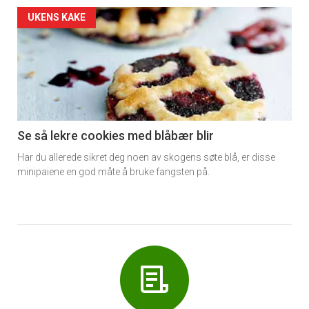
Forsiden
UKENS KAKE
akkurat
nå
-
6
Se så lekre cookies med blåbær blir
Har du allerede sikret deg noen av skogens søte blå, er disse
minipaiene en god måte å bruke fangsten på.