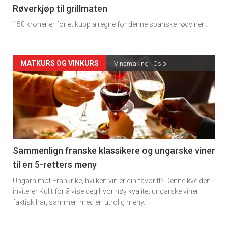
4
Røverkjøp til grillmaten
150 kroner er for et kupp å regne for denne spanske rødvinen.
Forsiden
MATKURS OG VINKURS
Vinsmaking i Oslo
akkurat
nå
-
5
Sammenlign franske klassikere og ungarske viner
til en 5-retters meny
Ungarn mot Frankrike, hvilken vin er din favoritt? Denne kvelden
inviterer Kullt for å vise deg hvor høy kvalitet ungarske viner
faktisk har, sammen med en utrolig meny.