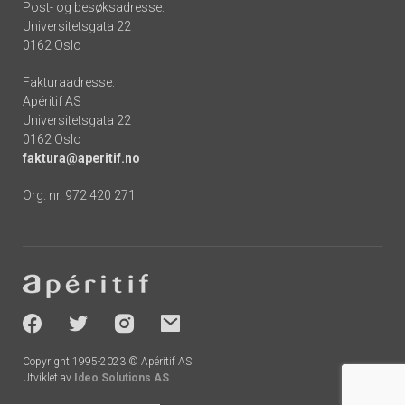
Post- og besøksadresse:
Universitetsgata 22
0162 Oslo
Fakturaadresse:
Apéritif AS
Universitetsgata 22
0162 Oslo
faktura@aperitif.no
Org. nr. 972 420 271
Footer
-
socials
Copyright 1995-2023 © Apéritif AS
Utviklet av
Ideo Solutions AS