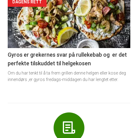
Forsiden
DAGENS RETT
akkurat
nå
-
6
Gyros er grekernes svar på rullekebab og er det
perfekte tilskuddet til helgekosen
Om du har tenkt til å ta frem grillen denne helgen eller kose deg
innendørs ,er gyros fredags-middagen du har lengtet etter.