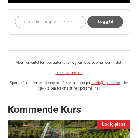
Legg til
Abonnementet fornyes automatisk og kan sies opp når som helst.
Les vilkårene her.
Spørsmål angående abonnement? Kontakt oss på
klubb@aperitif.no
, eller
sjekk siden for ofte stilte spørsmål
her
.
Events
Kommende Kurs
Ledig plass