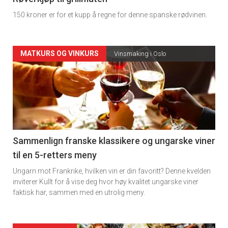
150 kroner er for et kupp å regne for denne spanske rødvinen.
Forsiden
MATKURS OG VINKURS
Vinsmaking i Oslo
akkurat
nå
-
5
Sammenlign franske klassikere og ungarske viner
til en 5-retters meny
Ungarn mot Frankrike, hvilken vin er din favoritt? Denne kvelden
inviterer Kullt for å vise deg hvor høy kvalitet ungarske viner
faktisk har, sammen med en utrolig meny.