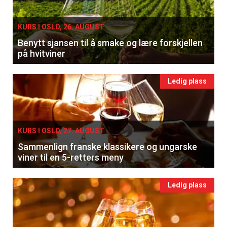
KURS I OSLO, 26. AUGUST
Benytt sjansen til å smake og lære forskjellen
på hvitviner
Ledig plass
KURS I OSLO, 27. AUGUST
Sammenlign franske klassikere og ungarske
viner til en 5-retters meny
Ledig plass