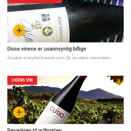
Forsiden
akkurat
nå
+
-
3
Disse vinene er usannsynlig billige
Årsaken er knyttet til eieren som får sin «lønn i himmelen».
Forsiden
UKENS VIN
akkurat
nå
+
-
4
Røverkjøp til grillmaten