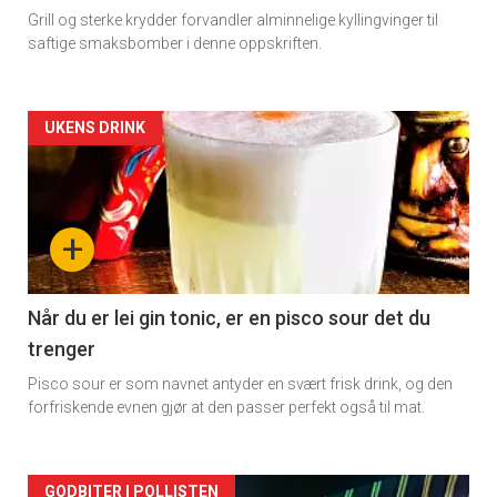
Grill og sterke krydder forvandler alminnelige kyllingvinger til
saftige smaksbomber i denne oppskriften.
Forsiden
UKENS DRINK
akkurat
nå
+
-
2
Når du er lei gin tonic, er en pisco sour det du
trenger
Pisco sour er som navnet antyder en svært frisk drink, og den
forfriskende evnen gjør at den passer perfekt også til mat.
GODBITER I POLLISTEN