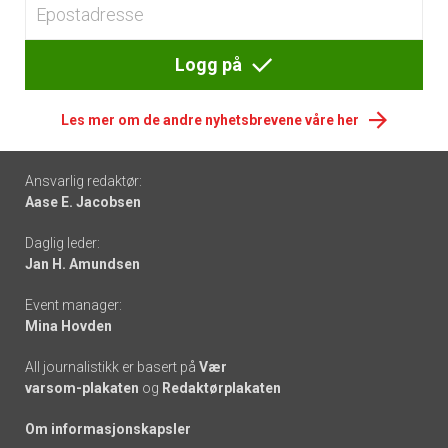
Logg på
Les mer om de andre nyhetsbrevene våre her
Footer
Ansvarlig redaktør:
Aase E. Jacobsen
-
Daglig leder:
links
Jan H. Amundsen
Event manager:
Mina Hovden
All journalistikk er basert på
Vær
varsom-plakaten
og
Redaktørplakaten
Om informasjonskapsler