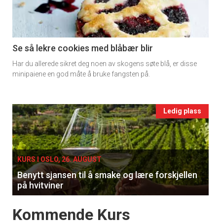
-
section
11
Se så lekre cookies med blåbær blir
Har du allerede sikret deg noen av skogens søte blå, er disse
Ukens
minipaiene en god måte å bruke fangsten på.
vin
Events
Ledig plass
single
KURS I OSLO, 26. AUGUST
Benytt sjansen til å smake og lære forskjellen
på hvitviner
Events
Kommende Kurs