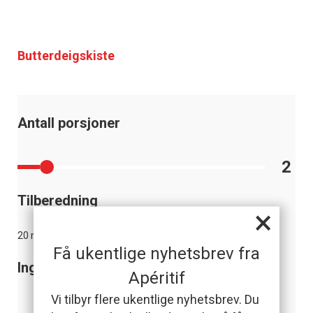
Butterdeigskiste
Antall porsjoner
2
Tilberedning
×
20 minutter
Få ukentlige nyhetsbrev fra
Ingredienser
Apéritif
Vi tilbyr flere ukentlige nyhetsbrev. Du
butterdeig