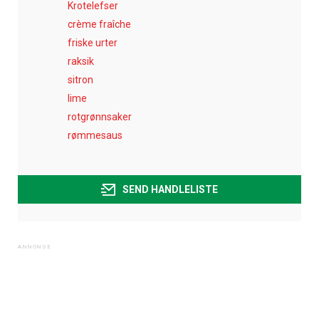
Krotelefser
crème fraîche
friske urter
raksik
sitron
lime
rotgrønnsaker
rømmesaus
SEND HANDLELISTE