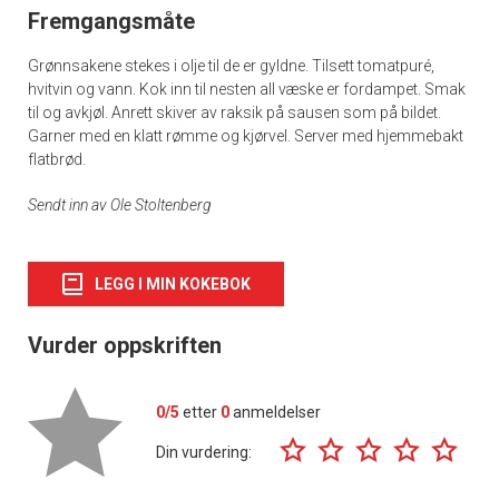
Fremgangsmåte
Grønnsakene stekes i olje til de er gyldne. Tilsett tomatpuré,
hvitvin og vann. Kok inn til nesten all væske er fordampet. Smak
til og avkjøl. Anrett skiver av raksik på sausen som på bildet.
Garner med en klatt rømme og kjørvel. Server med hjemmebakt
flatbrød.
Sendt inn av Ole Stoltenberg
LEGG I MIN KOKEBOK
Vurder oppskriften
0/5
etter
0
anmeldelser
Din vurdering: