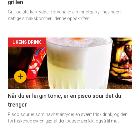
grillen
Grill og sterke krydder forvandler alminnelige kyllingvinger til
saftige smaksbomber i denne oppskriften.
Forsiden
UKENS DRINK
akkurat
nå
+
-
2
Når du er lei gin tonic, er en pisco sour det du
trenger
Pisco sour er som navnet antyder en svært frisk drink, og den
forfriskende evnen gjør at den passer perfekt også til mat.