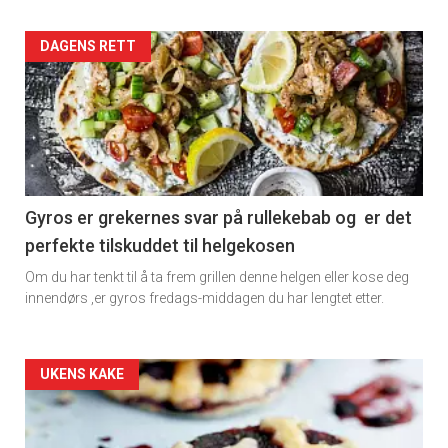
Artikler
DAGENS RETT
detail
-
section
11
Gyros er grekernes svar på rullekebab og er det
perfekte tilskuddet til helgekosen
Dagens
Om du har tenkt til å ta frem grillen denne helgen eller kose deg
rett
innendørs ,er gyros fredags-middagen du har lengtet etter.
2
Artikler
UKENS KAKE
detail