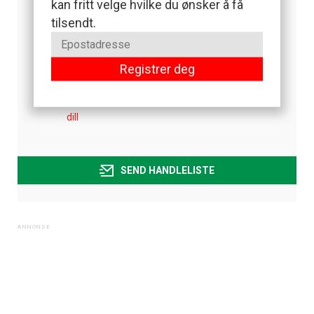
kan fritt velge hvilke du ønsker å få
svarte valmuefrø
tilsendt.
raksik
tomater
rødløk
Registrer deg
purre
urtedressing
dill
SEND HANDLELISTE