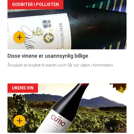
Forsiden
GODBITER I POLLISTEN
akkurat
nå
+
-
3
Disse vinene er usannsynlig billige
Årsaken er knyttet til eieren som får sin «lønn i himmelen».
Forsiden
UKENS VIN
akkurat
nå
+
-