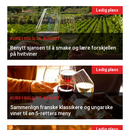
Ledig plass
KURS I OSLO, 26. AUGUST
Benytt sjansen til å smake og lære forskjellen
på hvitviner
Ledig plass
KURS I OSLO, 27. AUGUST
Sammenlign franske klassikere og ungarske
viner til en 5-retters meny
Ledig plass