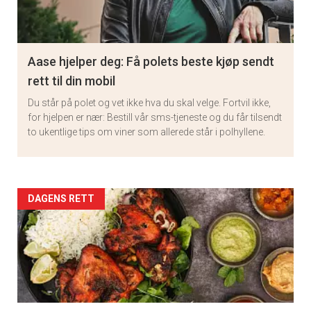
Aase hjelper deg: Få polets beste kjøp sendt
rett til din mobil
Du står på polet og vet ikke hva du skal velge. Fortvil ikke,
for hjelpen er nær: Bestill vår sms-tjeneste og du får tilsendt
to ukentlige tips om viner som allerede står i polhyllene.
Artikler
DAGENS RETT
detail
-
section