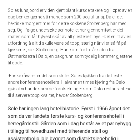
Soles lunsjbord er viden kjent blant kursdeltakere og i løpet av en
dag benker gjerne så mange som 200 seg til lunsj. Da er det
hektiske morgentimer for de tre kokkene Stoltenberg har med
seg. Og i følge undersøkelser hotellet har gjennomført er det
maten som får høyest skår av alt gjestene tilbys. -Det er litt av en
utfordring å alltid skulle være på topp, særlig når vi er så få på
kjøkkenet, sier Stoltenberg. Han kom for tre år siden fra
Østmarksetra i Oslo, en bakgrunn som tydelig kommer gjestene
til gode.
-Friske råvarer er det som skiller Soles kjøkken fra de fleste
andre konferansehotellers. Halvannen times kjøring fra Oslo
gjør at vi har de samme forutsetninger som Oslo-restaurantene
til å servere topp kvalitet, hevder Stoltenberg.
Sole har ingen lang hotellhistorie. Først i 1966 åpnet det
som da var landets første kurs- og konferansehotell i
herregårdsstil. Gården som i dag består av et par nybygg
i tillegg til hovedhuset med tilhørende stall og
assistentbolig, ble bygget som distriktslegebolig i