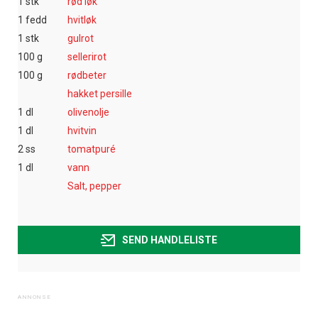
1 stk
rød løk
1 fedd
hvitløk
1 stk
gulrot
100 g
sellerirot
100 g
rødbeter
hakket persille
1 dl
olivenolje
1 dl
hvitvin
2 ss
tomatpuré
1 dl
vann
Salt, pepper
SEND HANDLELISTE