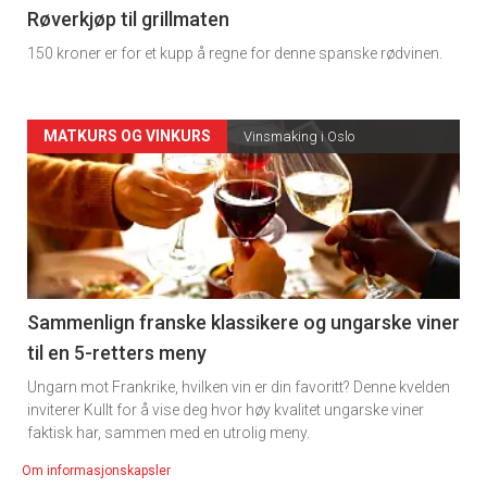
4
Røverkjøp til grillmaten
150 kroner er for et kupp å regne for denne spanske rødvinen.
Forsiden
MATKURS OG VINKURS
Vinsmaking i Oslo
akkurat
nå
-
5
Sammenlign franske klassikere og ungarske viner
til en 5-retters meny
Ungarn mot Frankrike, hvilken vin er din favoritt? Denne kvelden
inviterer Kullt for å vise deg hvor høy kvalitet ungarske viner
faktisk har, sammen med en utrolig meny.
Om informasjonskapsler