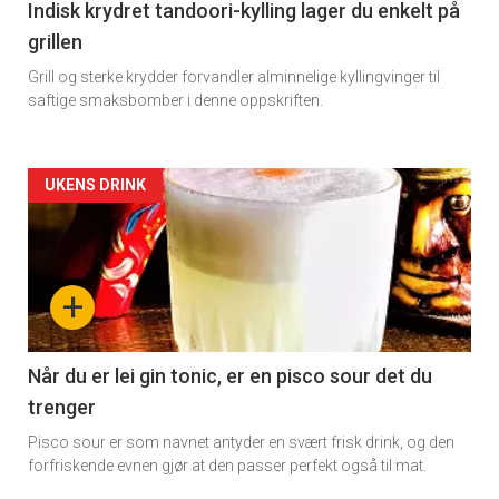
11
Indisk krydret tandoori-kylling lager du enkelt på
grillen
Grill og sterke krydder forvandler alminnelige kyllingvinger til
saftige smaksbomber i denne oppskriften.
Artikler
UKENS DRINK
detail
-
+
section
11
Når du er lei gin tonic, er en pisco sour det du
trenger
Dagens
Pisco sour er som navnet antyder en svært frisk drink, og den
rett
forfriskende evnen gjør at den passer perfekt også til mat.