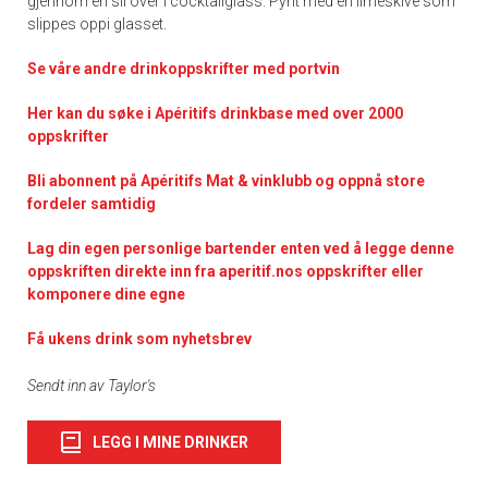
gjennom en sil over i cocktailglass. Pynt med en limeskive som
slippes oppi glasset.
Se våre andre drinkoppskrifter med portvin
Her kan du søke i Apéritifs drinkbase med over 2000
oppskrifter
Bli abonnent på Apéritifs Mat & vinklubb og oppnå store
fordeler samtidig
Lag din egen personlige bartender enten ved å legge denne
oppskriften direkte inn fra aperitif.nos oppskrifter eller
komponere dine egne
Få ukens drink som nyhetsbrev
Sendt inn av Taylor's
LEGG I MINE DRINKER