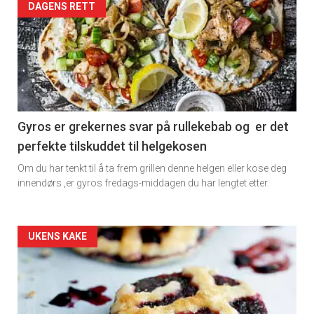
Artikler
DAGENS RETT
detail
-
section
11
Gyros er grekernes svar på rullekebab og er det
perfekte tilskuddet til helgekosen
Dagens
Om du har tenkt til å ta frem grillen denne helgen eller kose deg
rett
innendørs ,er gyros fredags-middagen du har lengtet etter.
2
Artikler
UKENS KAKE
detail
-