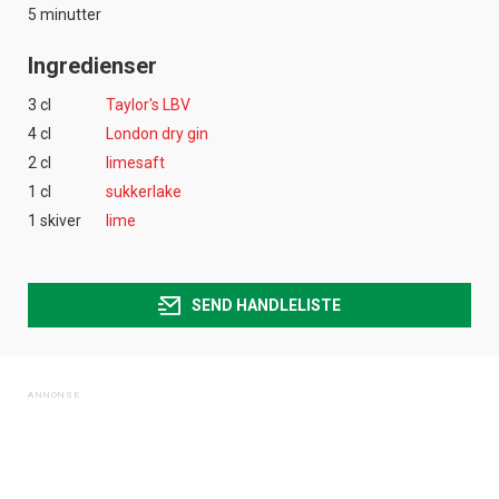
5 minutter
Ingredienser
3 cl
Taylor's LBV
4 cl
London dry gin
2 cl
limesaft
1 cl
sukkerlake
1 skiver
lime
SEND HANDLELISTE