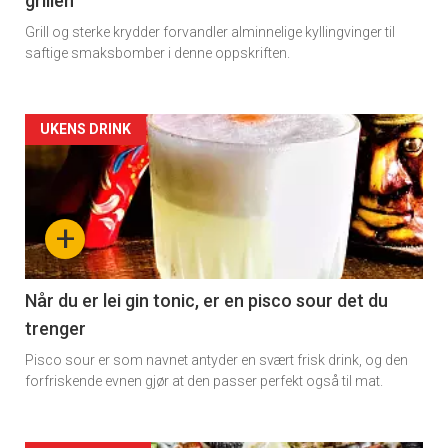
grillen
Grill og sterke krydder forvandler alminnelige kyllingvinger til
saftige smaksbomber i denne oppskriften.
Artikler
UKENS DRINK
detail
-
+
section
11
Når du er lei gin tonic, er en pisco sour det du
trenger
Dagens
Pisco sour er som navnet antyder en svært frisk drink, og den
rett
forfriskende evnen gjør at den passer perfekt også til mat.