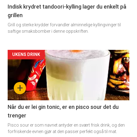
Indisk krydret tandoori-kylling lager du enkelt på
grillen
Grill og sterke krydder forvandler alminnelige kyllingvinger til
saftige smaksbomber i denne oppskriften.
Forsiden
UKENS DRINK
akkurat
nå
+
-
2
Når du er lei gin tonic, er en pisco sour det du
trenger
Pisco sour er som navnet antyder en svært frisk drink, og den
forfriskende evnen gjør at den passer perfekt også til mat.