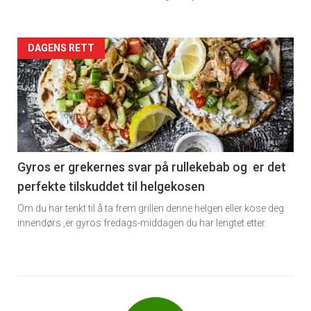
Forsiden
DAGENS RETT
akkurat
nå
-
6
Gyros er grekernes svar på rullekebab og er det
perfekte tilskuddet til helgekosen
Om du har tenkt til å ta frem grillen denne helgen eller kose deg
innendørs ,er gyros fredags-middagen du har lengtet etter.