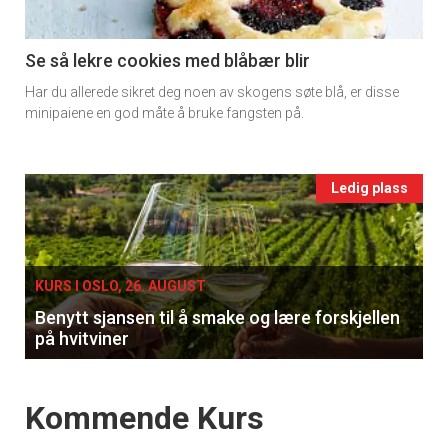
section
11
Se så lekre cookies med blåbær blir
Har du allerede sikret deg noen av skogens søte blå, er disse
Ukens
minipaiene en god måte å bruke fangsten på.
vin
Events
Ledig plass
single
KURS I OSLO, 26. AUGUST
Benytt sjansen til å smake og lære forskjellen
på hvitviner
Events
Kommende Kurs