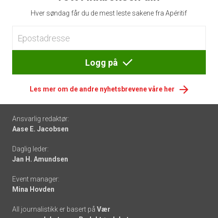
Hver søndag får du de mest leste sakene fra Apéritif
Logg på
Les mer om de andre nyhetsbrevene våre her
Footer
Ansvarlig redaktør:
Aase E. Jacobsen
-
Daglig leder:
links
Jan H. Amundsen
Event manager:
Mina Hovden
All journalistikk er basert på
Vær