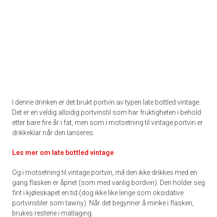
I denne drinken er det brukt portvin av typen late bottled vintage.
Det er en veldig allsidig portvinstil som har fruktigheten i behold
etter bare fire år i fat, men som i motsetning til vintage portvin er
drikkeklar når den lanseres.
Les mer om late bottled vintage
Og i motsetning til vintage portvin,
må
den ikke drikkes med en
gang flasken er åpnet (som med vanlig bordvin). Den holder seg
fint i kjøleskapet en tid (dog ikke like lenge som oksidative
portvinstiler som tawny). Når det begynner å minke i flasken,
brukes restene i matlaging.