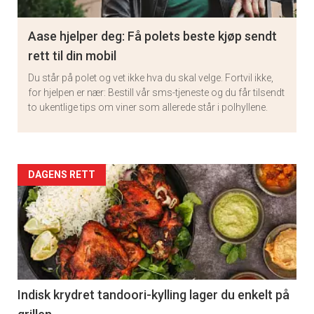
Aase hjelper deg: Få polets beste kjøp sendt
rett til din mobil
Du står på polet og vet ikke hva du skal velge. Fortvil ikke,
for hjelpen er nær: Bestill vår sms-tjeneste og du får tilsendt
to ukentlige tips om viner som allerede står i polhyllene.
Artikler
DAGENS RETT
detail
-
section
11
Indisk krydret tandoori-kylling lager du enkelt på