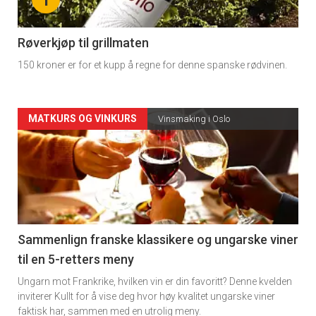
-
4
Røverkjøp til grillmaten
150 kroner er for et kupp å regne for denne spanske rødvinen.
Forsiden
MATKURS OG VINKURS
Vinsmaking i Oslo
akkurat
nå
-
5
Sammenlign franske klassikere og ungarske viner
til en 5-retters meny
Ungarn mot Frankrike, hvilken vin er din favoritt? Denne kvelden
inviterer Kullt for å vise deg hvor høy kvalitet ungarske viner
faktisk har, sammen med en utrolig meny.