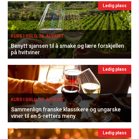
Ledig plass
KURS I OSLO, 26. AUGUST
Benytt sjansen til å smake og lære forskjellen
på hvitviner
Ledig plass
KURS I OSLO, 27. AUGUST
Sammenlign franske klassikere og ungarske
viner til en 5-retters meny
Ledig plass