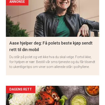
ANNONSE
Aase hjelper deg: Få polets beste kjøp sendt
rett til din mobil
Du står på polet og vet ikke hva du skal velge. Fortvil ikke,
for hjelpen er nær: Bestill vår sms-tjeneste og du får tilsendt
to ukentlige tips om viner som allerede står i polhyllene.
Artikler
DAGENS RETT
detail