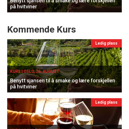
Benytt sjansen til å smake og lære forskjellen
på hvitviner
Events
Kommende Kurs
Ledig plass
KURS I OSLO, 26. AUGUST
Benytt sjansen til å smake og lære forskjellen
på hvitviner
Ledig plass