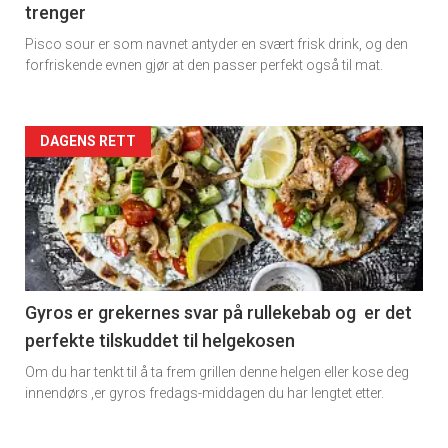
trenger
Dagens
Pisco sour er som navnet antyder en svært frisk drink, og den
rett
forfriskende evnen gjør at den passer perfekt også til mat.
Artikler
DAGENS RETT
detail
-
section
11
Gyros er grekernes svar på rullekebab og er det
perfekte tilskuddet til helgekosen
Dagens
Om du har tenkt til å ta frem grillen denne helgen eller kose deg
rett
innendørs ,er gyros fredags-middagen du har lengtet etter.
2