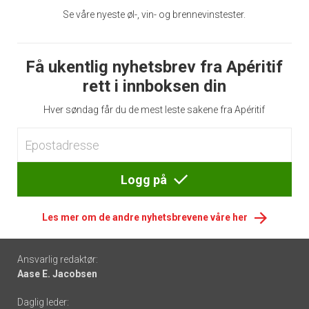
Se våre nyeste øl-, vin- og brennevinstester.
Få ukentlig nyhetsbrev fra Apéritif
rett i innboksen din
Hver søndag får du de mest leste sakene fra Apéritif
Logg på
Les mer om de andre nyhetsbrevene våre her
Footer
Ansvarlig redaktør:
Aase E. Jacobsen
-
Daglig leder: