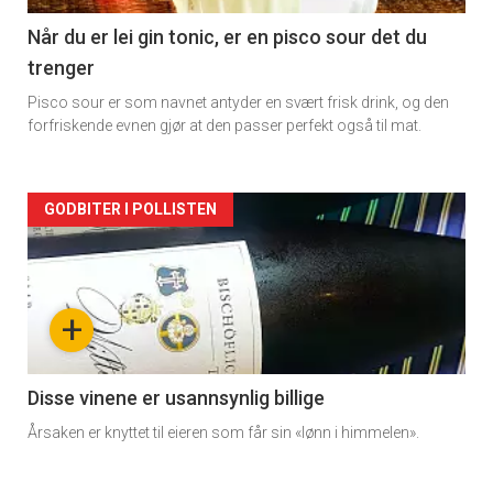
2
Når du er lei gin tonic, er en pisco sour det du
trenger
Pisco sour er som navnet antyder en svært frisk drink, og den
forfriskende evnen gjør at den passer perfekt også til mat.
Forsiden
GODBITER I POLLISTEN
akkurat
nå
+
-
3
Disse vinene er usannsynlig billige
Årsaken er knyttet til eieren som får sin «lønn i himmelen».