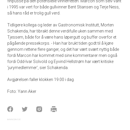
finpusse på den potensielle vinnerretten. Marcon som selv vant
i 1995 var vert for både gullvinner Bent Stiansen og Terje Ness,
så hans råd er trolig gull verd.
Tidligere kollega og leder av Gastronomisk Institutt, Morten
Schakenda, har tibrakt denne verdifulle uken sammen med
Tjessem, både for å være hans løpergutt og buffer overfor et
pågående pressekorps. - Han har brukt tiden godt til å kjøre
gjennom rettene flere ganger, og det har vært svært nyttig både
fordi Marcon har kommet med sine kommentarer men også
fordi Odd-Ivar Solvold og Eyvind Hellstrøm har vært kritiske
'jurymedlemmer', sier Schakenda.
Avgjørelsen faller klokken 19.00 i dag.
Foto: Yann Aker