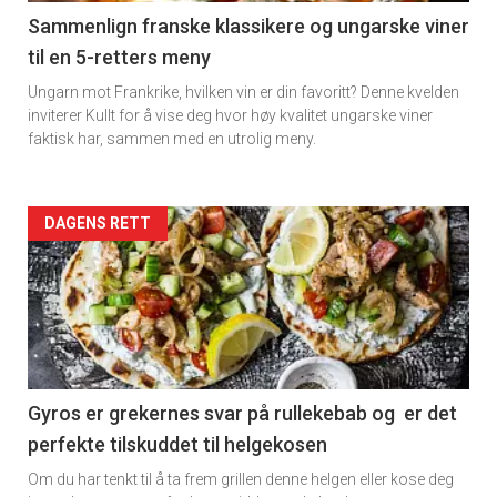
5
Sammenlign franske klassikere og ungarske viner
til en 5-retters meny
Ungarn mot Frankrike, hvilken vin er din favoritt? Denne kvelden
inviterer Kullt for å vise deg hvor høy kvalitet ungarske viner
faktisk har, sammen med en utrolig meny.
Forsiden
DAGENS RETT
akkurat
nå
-
6
Gyros er grekernes svar på rullekebab og er det
perfekte tilskuddet til helgekosen
Om du har tenkt til å ta frem grillen denne helgen eller kose deg