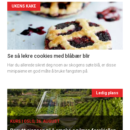
Artikler
UKENS KAKE
detail
-
section
11
Se så lekre cookies med blåbær blir
Har du allerede sikret deg noen av skogens søte blå, er disse
Ukens
minipaiene en god måte å bruke fangsten på.
vin
Events
Ledig plass
single
KURS I OSLO, 26. AUGUST