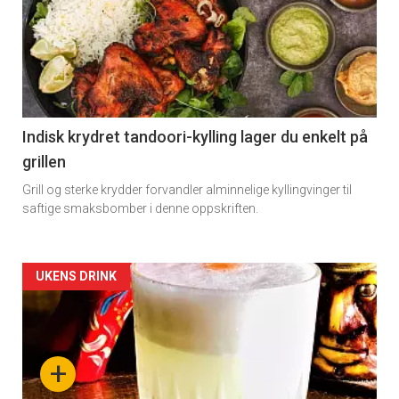
Indisk krydret tandoori-kylling lager du enkelt på
grillen
Grill og sterke krydder forvandler alminnelige kyllingvinger til
saftige smaksbomber i denne oppskriften.
Forsiden
UKENS DRINK
akkurat
nå
+
-