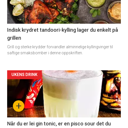
-
section
11
Indisk krydret tandoori-kylling lager du enkelt på
grillen
Grill og sterke krydder forvandler alminnelige kyllingvinger til
saftige smaksbomber i denne oppskriften.
Artikler
UKENS DRINK
detail
-
+
section
11
Når du er lei gin tonic, er en pisco sour det du