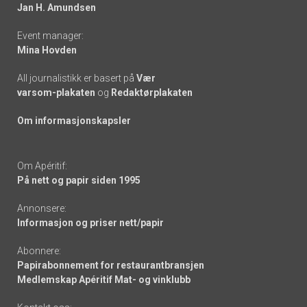
links
Jan H. Amundsen
Event manager:
Mina Hovden
All journalistikk er basert på
Vær
varsom-plakaten
og
Redaktørplakaten
Om informasjonskapsler
Om Apéritif:
På nett og papir siden 1995
Annonsere:
Informasjon og priser nett/papir
Abonnere:
Papirabonnement for restaurantbransjen
Medlemskap Apéritif Mat- og vinklubb