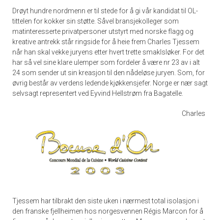
Drøyt hundre nordmenn er til stede for å gi vår kandidat til OL-
tittelen for kokker sin støtte. Såvel bransjekolleger som
matinteresserte privatpersoner utstyrt med norske flagg og
kreative antrekk står ringside for å heie frem Charles Tjessem
når han skal vekke juryens etter hvert trette smaklsløker. For det
har så vel sine klare ulemper som fordeler å være nr 23 av i alt
24 som sender ut sin kreasjon til den nådeløse juryen. Som, for
øvrig består av verdens ledende kjøkkensjefer. Norge er nær sagt
selvsagt representert ved Eyvind Hellstrøm fra Bagatelle.
Charles
Tjessem har tilbrakt den siste uken i nærmest total isolasjon i
den franske fjellheimen hos norgesvennen Régis Marcon for å