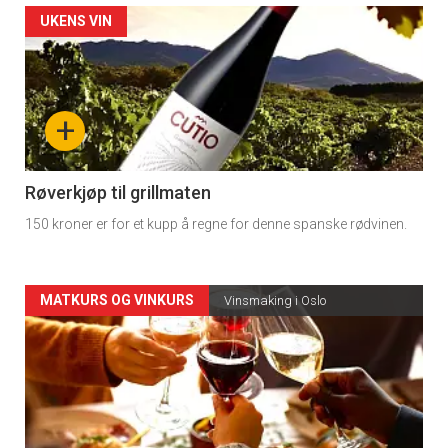
Forsiden
UKENS VIN
akkurat
nå
+
-
4
Røverkjøp til grillmaten
150 kroner er for et kupp å regne for denne spanske rødvinen.
Forsiden
MATKURS OG VINKURS
Vinsmaking i Oslo
akkurat
nå
-