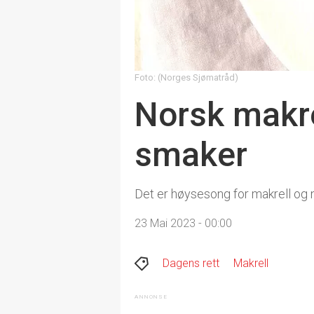
Foto: (Norges Sjømatråd)
Norsk makre
smaker
Det er høysesong for makrell og 
23 Mai 2023 - 00:00
Dagens rett
Makrell