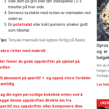
Stek dem på grill eller tørr stekepanne i 2-3
deta
minutter på hver side.
Serveres nystekte med resten av marinaden ved
-
siden av.
sec
En
potetsalat
eller kokt jasminris smaker godt
som tilbehør.
11
Tips:
Teriyaki-marinade kan kjøpes ferdig på flaske.
Dag
Gyros 
Lekre retter med makrell
og er 
rett
helge
Her finner du gode oppskrifter på sjømat på
2
Om du ha
rillen
helgen e
fredags
Bli abonnent på aperitif + og oppnå store fordeler
samtidig
Les hel
Lag din egen personlige kokebok enten ved å
legge denne oppskriften direkte inn fra
Arti
UKEN
aperitif.nos oppskrifter eller komponere dine