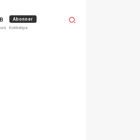
Logg
B
Abonner
kurs
Kokketips
inn