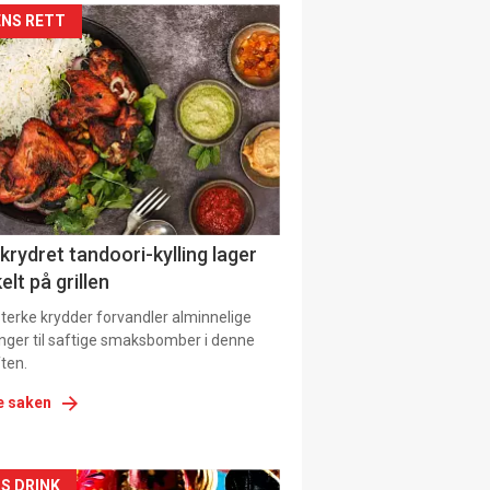
kler
NS RETT
il
tion
 krydret tandoori-kylling lager
elt på grillen
 sterke krydder forvandler alminnelige
inger til saftige smaksbomber i denne
ten.
e saken
S DRINK