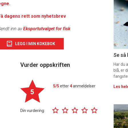
egne.
deta
Få dagens rett som nyhetsbrev
-
sec
endt inn av
Eksportutvalget for fisk
11
LEGG I MIN KOKEBOK
Uke
Se så 
Vurder oppskriften
vin
Har du 
blå, er
fangste
5/5
etter
4
anmeldelser
Les hel
5
Eve
Din vurdering:
sing