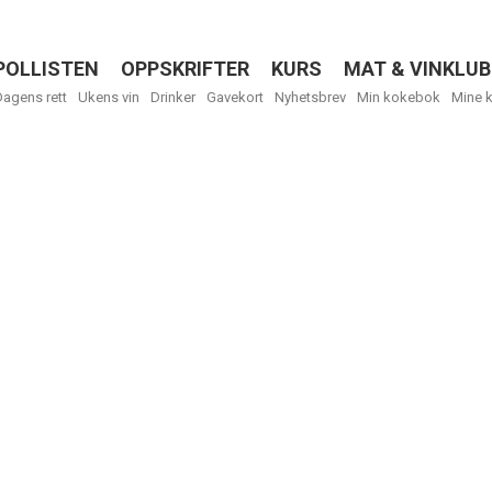
POLLISTEN
OPPSKRIFTER
KURS
MAT & VINKLUB
Menu
Dagens rett
Ukens vin
Drinker
Gavekort
Nyhetsbrev
Min kokebok
Mine 