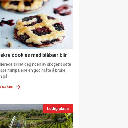
il
tion
ns
lekre cookies med blåbær blir
allerede sikret deg noen av skogens søte
 disse minipaiene en god måte å bruke
n på.
e saken
nts
Ledig plass
le