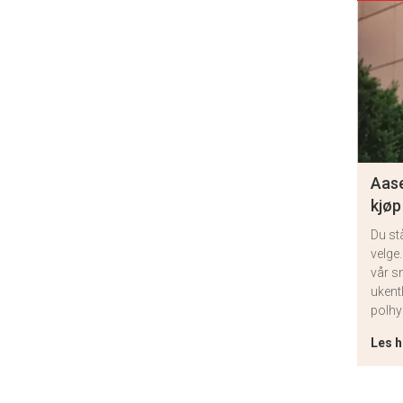
Aase
kjøp
Du st
velge.
vår s
ukent
polhy
Les h