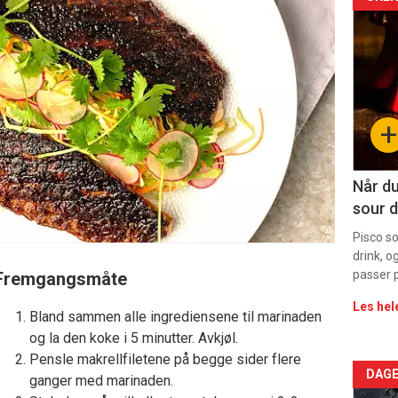
Arti
deta
-
sec
+
11
Dag
Når du
sour d
rett
Pisco s
drink, o
passer p
Fremgangsmåte
Les hel
Bland sammen alle ingrediensene til marinaden
og la den koke i 5 minutter. Avkjøl.
Pensle makrellfiletene på begge sider flere
Arti
DAGE
ganger med marinaden.