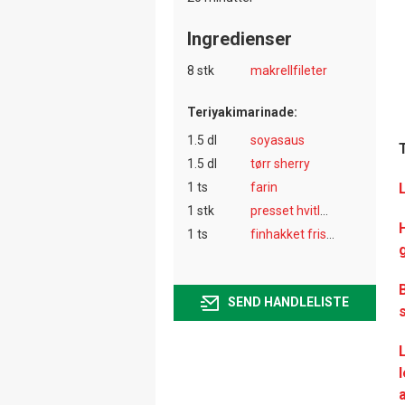
Ingredienser
8 stk
makrellfileter
Teriyakimarinade:
1.5 dl
soyasaus
1.5 dl
tørr sherry
1 ts
farin
1 stk
presset hvitløkbåt
1 ts
finhakket frisk ingefær
g
SEND HANDLELISTE