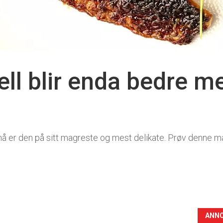
ll blir enda bedre m
nå er den på sitt magreste og mest delikate. Prøv denne må
ANN