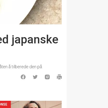
ed japanske
ten å tilberede den på.
ONSE