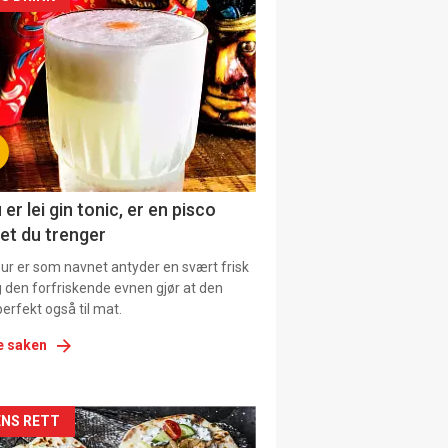
kler
il
tion
ens
 er lei gin tonic, er en pisco
et du trenger
our er som navnet antyder en svært frisk
g den forfriskende evnen gjør at den
erfekt også til mat.
e saken
kler
NS RETT