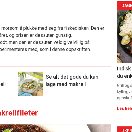
Arti
DAGE
deta
ike morsom å plukke med seg fra fiskedisken. Den er
-
 året, og prisen er dessuten gunstig.
godt, men den er dessuten veldig velvillig på
sec
sperimenteres med, som i denne oppskriften.
11
Indisk
du enk
Se alt det gode du kan
ell
lage med makrell
Grill og
kyllingv
oppskrif
Les hel
krellfileter
UKEN