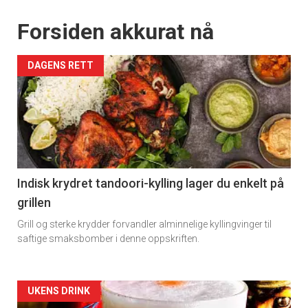
Forsiden akkurat nå
DAGENS RETT
Indisk krydret tandoori-kylling lager du enkelt på
grillen
Grill og sterke krydder forvandler alminnelige kyllingvinger til
saftige smaksbomber i denne oppskriften.
Forsiden
UKENS DRINK