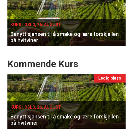
single
KURS I OSLO, 26. AUGUST
Benytt sjansen til å smake og lære forskjellen
på hvitviner
Events
Kommende Kurs
Ledig plass
KURS I OSLO, 26. AUGUST
Benytt sjansen til å smake og lære forskjellen
på hvitviner