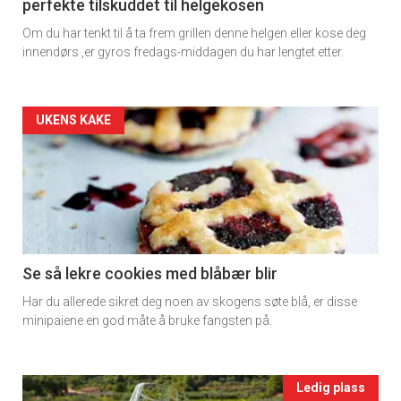
perfekte tilskuddet til helgekosen
Dagens
Om du har tenkt til å ta frem grillen denne helgen eller kose deg
rett
innendørs ,er gyros fredags-middagen du har lengtet etter.
2
Artikler
UKENS KAKE
detail
-
section
11
Se så lekre cookies med blåbær blir
Har du allerede sikret deg noen av skogens søte blå, er disse
Ukens
minipaiene en god måte å bruke fangsten på.
vin
Events
Ledig plass