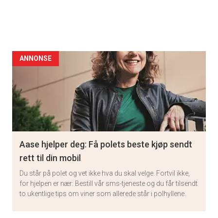
ANNONSE
Aase hjelper deg: Få polets beste kjøp sendt
rett til din mobil
Du står på polet og vet ikke hva du skal velge. Fortvil ikke,
for hjelpen er nær: Bestill vår sms-tjeneste og du får tilsendt
to ukentlige tips om viner som allerede står i polhyllene.