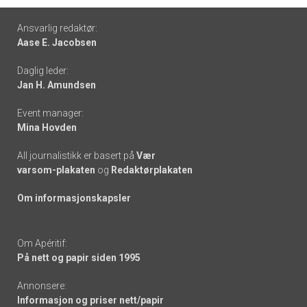
Footer
Ansvarlig redaktør:
Aase E. Jacobsen
-
Daglig leder:
links
Jan H. Amundsen
Event manager:
Mina Hovden
All journalistikk er basert på
Vær
varsom-plakaten
og
Redaktørplakaten
Om informasjonskapsler
Om Apéritif:
På nett og papir siden 1995
Annonsere:
Informasjon og priser nett/papir