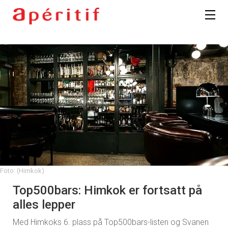
Foto: (Himkok)
Top500bars: Himkok er fortsatt på
alles lepper
Med Himkoks 6. plass på Top500bars-listen og Svanen