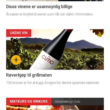
3
Disse vinene er usannsynlig billige
Årsaken er knyttet til eieren som får sin «lønn i himmelen».
Forsiden
UKENS VIN
akkurat
nå
+
-
4
Røverkjøp til grillmaten
150 kroner er for et kupp å regne for denne spanske rødvinen.
Forsiden
MATKURS OG VINKURS
Vinsmaking i Oslo