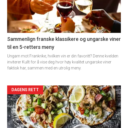
akkurat
nå
-
5
Sammenlign franske klassikere og ungarske viner
til en 5-retters meny
Ungarn mot Frankrike, hvilken vin er din favoritt? Denne kvelden
inviterer Kullt for å vise deg hvor høy kvalitet ungarske viner
faktisk har, sammen med en utrolig meny.
Forsiden
DAGENS RETT
akkurat
nå
-