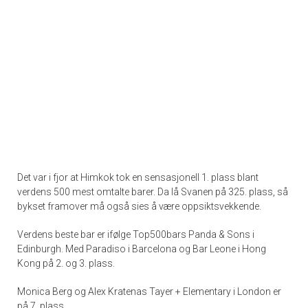
Det var i fjor at Himkok tok en sensasjonell 1. plass blant
verdens 500 mest omtalte barer. Da lå Svanen på 325. plass, så
bykset framover må også sies å være oppsiktsvekkende.
Verdens beste bar er ifølge Top500bars Panda & Sons i
Edinburgh. Med Paradiso i Barcelona og Bar Leone i Hong
Kong på 2. og 3. plass.
Monica Berg og Alex Kratenas Tayer + Elementary i London er
på 7. plass.