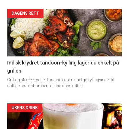
Artikler
DAGENS RETT
detail
-
section
11
Indisk krydret tandoori-kylling lager du enkelt på
grillen
Grill og sterke krydder forvandler alminnelige kyllingvinger til
saftige smaksbomber i denne oppskriften.
Artikler
UKENS DRINK
detail