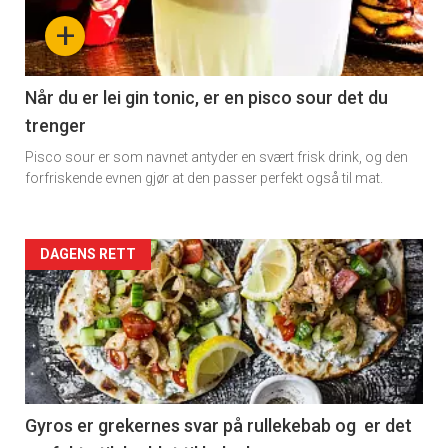
-
+
section
11
Når du er lei gin tonic, er en pisco sour det du
trenger
Dagens
Pisco sour er som navnet antyder en svært frisk drink, og den
rett
forfriskende evnen gjør at den passer perfekt også til mat.
Artikler
DAGENS RETT
detail
-
section
11
Gyros er grekernes svar på rullekebab og er det