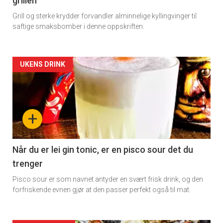
grillen
Grill og sterke krydder forvandler alminnelige kyllingvinger til
saftige smaksbomber i denne oppskriften.
Artikler
UKENS DRINK
detail
-
+
section
11
Når du er lei gin tonic, er en pisco sour det du
trenger
Dagens
Pisco sour er som navnet antyder en svært frisk drink, og den
rett
forfriskende evnen gjør at den passer perfekt også til mat.