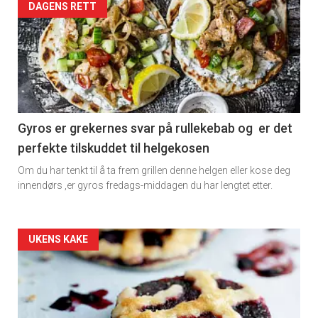
Artikler
DAGENS RETT
detail
-
section
11
Gyros er grekernes svar på rullekebab og er det
perfekte tilskuddet til helgekosen
Dagens
Om du har tenkt til å ta frem grillen denne helgen eller kose deg
rett
innendørs ,er gyros fredags-middagen du har lengtet etter.
2
Artikler
UKENS KAKE
detail
-