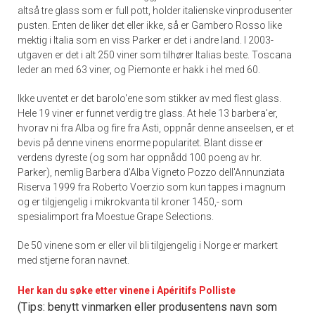
altså tre glass som er full pott, holder italienske vinprodusenter
pusten. Enten de liker det eller ikke, så er Gambero Rosso like
mektig i Italia som en viss Parker er det i andre land. I 2003-
utgaven er det i alt 250 viner som tilhører Italias beste. Toscana
leder an med 63 viner, og Piemonte er hakk i hel med 60.
Ikke uventet er det barolo'ene som stikker av med flest glass.
Hele 19 viner er funnet verdig tre glass. At hele 13 barbera'er,
hvorav ni fra Alba og fire fra Asti, oppnår denne anseelsen, er et
bevis på denne vinens enorme popularitet. Blant disse er
verdens dyreste (og som har oppnådd 100 poeng av hr.
Parker), nemlig Barbera d'Alba Vigneto Pozzo dell'Annunziata
Riserva 1999 fra Roberto Voerzio som kun tappes i magnum
og er tilgjengelig i mikrokvanta til kroner 1450,- som
spesialimport fra Moestue Grape Selections.
De 50 vinene som er eller vil bli tilgjengelig i Norge er markert
med stjerne foran navnet.
Her kan du søke etter vinene i Apéritifs Polliste
(Tips: benytt vinmarken eller produsentens navn som