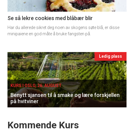
section
11
Se så lekre cookies med blåbær blir
Har du allerede sikret deg noen av skogens søte blå, er disse
Ukens
minipaiene en god måte å bruke fangsten på.
vin
Events
Ledig plass
single
KURS I OSLO, 26. AUGUST
Benytt sjansen til å smake og lære forskjellen
på hvitviner
Events
Kommende Kurs