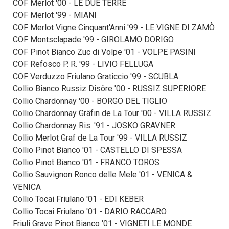
COF Merlot '00 - LE DUE TERRE
COF Merlot '99 - MIANI
COF Merlot Vigne Cinquant'Anni '99 - LE VIGNE DI ZAMÒ
COF Montsclapade '99 - GIROLAMO DORIGO
COF Pinot Bianco Zuc di Volpe '01 - VOLPE PASINI
COF Refosco P. R. '99 - LIVIO FELLUGA
COF Verduzzo Friulano Graticcio '99 - SCUBLA
Collio Bianco Russiz Disôre '00 - RUSSIZ SUPERIORE
Collio Chardonnay '00 - BORGO DEL TIGLIO
Collio Chardonnay Gräfin de La Tour '00 - VILLA RUSSIZ
Collio Chardonnay Ris. '91 - JOSKO GRAVNER
Collio Merlot Graf de La Tour '99 - VILLA RUSSIZ
Collio Pinot Bianco '01 - CASTELLO DI SPESSA
Collio Pinot Bianco '01 - FRANCO TOROS
Collio Sauvignon Ronco delle Mele '01 - VENICA &
VENICA
Collio Tocai Friulano '01 - EDI KEBER
Collio Tocai Friulano '01 - DARIO RACCARO
Friuli Grave Pinot Bianco '01 - VIGNETI LE MONDE