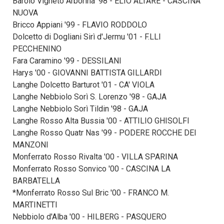
Barolo Vigneto Arborina '98 - ELIO ALTARE - CASCINA
NUOVA
Bricco Appiani '99 - FLAVIO RODDOLO
Dolcetto di Dogliani Sirì d'Jermu '01 - F.LLI
PECCHENINO
Fara Caramino '99 - DESSILANI
Harys '00 - GIOVANNI BATTISTA GILLARDI
Langhe Dolcetto Barturot '01 - CA' VIOLA
Langhe Nebbiolo Sorì S. Lorenzo '98 - GAJA
Langhe Nebbiolo Sorì Tildin '98 - GAJA
Langhe Rosso Alta Bussia '00 - ATTILIO GHISOLFI
Langhe Rosso Quatr Nas '99 - PODERE ROCCHE DEI
MANZONI
Monferrato Rosso Rivalta '00 - VILLA SPARINA
Monferrato Rosso Sonvico '00 - CASCINA LA
BARBATELLA
*Monferrato Rosso Sul Bric '00 - FRANCO M.
MARTINETTI
Nebbiolo d'Alba '00 - HILBERG - PASQUERO