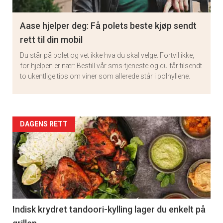
Aase hjelper deg: Få polets beste kjøp sendt
rett til din mobil
Du står på polet og vet ikke hva du skal velge. Fortvil ikke,
for hjelpen er nær: Bestill vår sms-tjeneste og du får tilsendt
to ukentlige tips om viner som allerede står i polhyllene.
Artikler
DAGENS RETT
detail
-
section
11
Indisk krydret tandoori-kylling lager du enkelt på