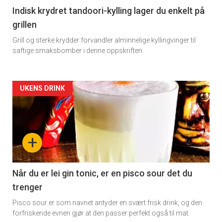
Indisk krydret tandoori-kylling lager du enkelt på
grillen
Grill og sterke krydder forvandler alminnelige kyllingvinger til
saftige smaksbomber i denne oppskriften.
Forsiden
UKENS DRINK
akkurat
nå
+
-
2
Når du er lei gin tonic, er en pisco sour det du
trenger
Pisco sour er som navnet antyder en svært frisk drink, og den
forfriskende evnen gjør at den passer perfekt også til mat.