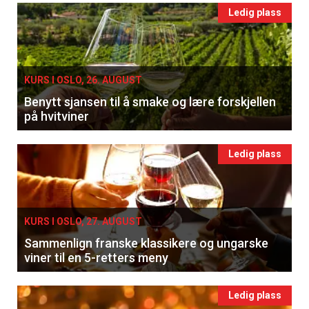
Ledig plass
KURS I OSLO, 26. AUGUST
Benytt sjansen til å smake og lære forskjellen
på hvitviner
Ledig plass
KURS I OSLO, 27. AUGUST
Sammenlign franske klassikere og ungarske
viner til en 5-retters meny
Ledig plass