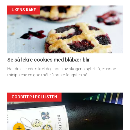
Artikler
UKENS KAKE
detail
-
section
11
Se så lekre cookies med blåbær blir
Har du allerede sikret deg noen av skogens søte blå, er disse
Dagens
minipaiene en god måte å bruke fangsten på.
rett
Artikler
GODBITER I POLLISTEN
detail
-
+