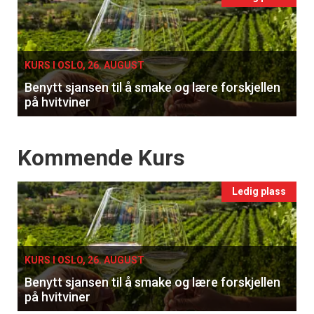
Events
Registrer deg
single
KURS I OSLO, 26. AUGUST
Benytt sjansen til å smake og lære forskjellen
på hvitviner
Events
Kommende Kurs
Ledig plass
KURS I OSLO, 26. AUGUST
Benytt sjansen til å smake og lære forskjellen
på hvitviner