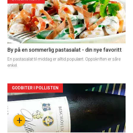
Forsiden
akkurat
nå
-
5
By på en sommerlig pastasalat - din nye favoritt
En pastasalat til middag er alltid populært. Oppskriften er såre
enkel.
Forsiden
GODBITER I POLLISTEN
akkurat
nå
+
-