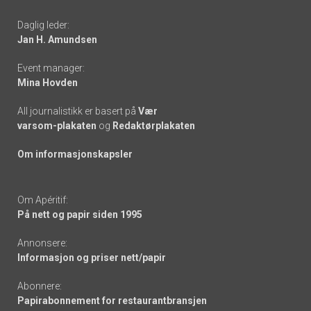
-
Daglig leder:
links
Jan H. Amundsen
Event manager:
Mina Hovden
All journalistikk er basert på
Vær
varsom-plakaten
og
Redaktørplakaten
Om informasjonskapsler
Om Apéritif:
På nett og papir siden 1995
Annonsere:
Informasjon og priser nett/papir
Abonnere:
Papirabonnement for restaurantbransjen