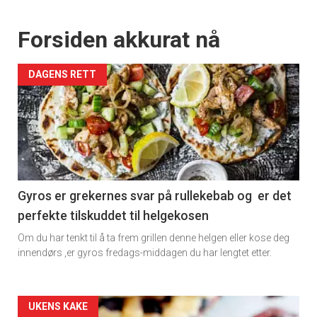
Forsiden akkurat nå
DAGENS RETT
Gyros er grekernes svar på rullekebab og er det
perfekte tilskuddet til helgekosen
Om du har tenkt til å ta frem grillen denne helgen eller kose deg
innendørs ,er gyros fredags-middagen du har lengtet etter.
Forsiden
UKENS KAKE