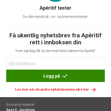
Apéritif tester
Se våre nyeste øl-, vin- og brennevinstester.
Få ukentlig nyhetsbrev fra Apéritif
rett i innboksen din
Hver søndag får du de mest leste sakene fra Apéritif
Logg på
Les mer om de andre nyhetsbrevene våre her
Footer
Ansvarlig redaktør:
Aase E. Jacobsen