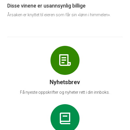
6
Disse vinene er usannsynlig billige
Årsaken er knyttet til eieren som får sin «lønn i himmelen».
Nyhetsbrev
Få nyeste oppskrifter og nyheter rett i din innboks.