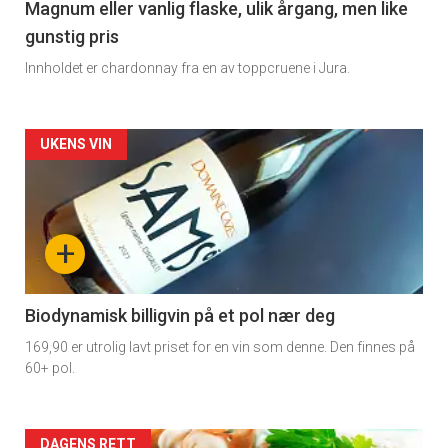
3
Magnum eller vanlig flaske, ulik årgang, men like
gunstig pris
Innholdet er chardonnay fra en av toppcruene i Jura.
Forsiden
UKENS VIN
akkurat
nå
+
-
4
Biodynamisk billigvin på et pol nær deg
169,90 er utrolig lavt priset for en vin som denne. Den finnes på
60+ pol.
DAGENS RETT