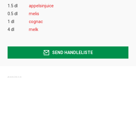
1.5 dl
appelsinjuice
0.5 dl
melis
1 dl
cognac
4 dl
melk
SEND HANDLELISTE