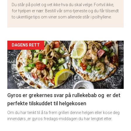
Du står på polet og vet ikke hva du skal velge. Fortvil ikke,
for hjelpen er nær: Bestill vår sms-tjeneste og du får tilsendt
to ukentlige tips om viner som allerede står i polhyllene.
Artikler
DAGENS RETT
detail
-
section
11
Gyros er grekernes svar på rullekebab og er det
perfekte tilskuddet til helgekosen
Om du har tenkt til å ta frem grillen denne helgen eller kose deg
innendørs ,er gyros fredags-middagen du har lengtet etter.