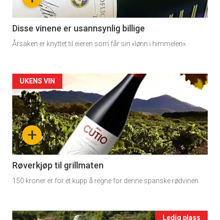
section
11
Disse vinene er usannsynlig billige
Årsaken er knyttet til eieren som får sin «lønn i himmelen».
Dagens
rett
Artikler
UKENS VIN
2
detail
×
-
+
Få ukentlige nyhetsbrev fra
section
Apéritif
11
Røverkjøp til grillmaten
Vi tilbyr flere ukentlige nyhetsbrev. Du
kan fritt velge hvilke du ønsker å få
150 kroner er for et kupp å regne for denne spanske rødvinen.
Ukens
tilsendt.
vin
Ledig plass