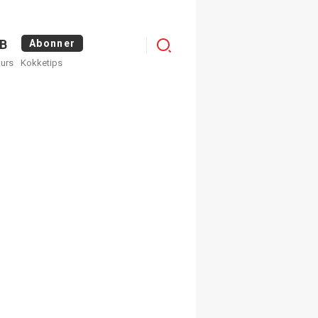
Logg
B
Abonner
kurs
Kokketips
inn
×
ge nyhetsbrev fra
Apéritif
 ukentlige nyhetsbrev. Du
 hvilke du ønsker å få
egistrer deg