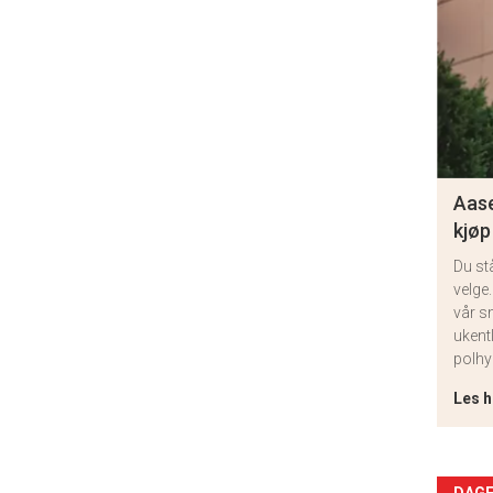
Aase
kjøp
Du st
velge.
vår s
ukent
polhy
Les h
DAGE