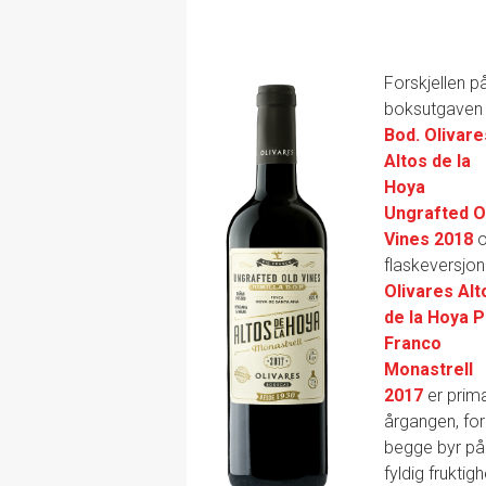
Forskjellen p
boksutgaven
Bod. Olivare
Altos de la
Hoya
Ungrafted O
Vines 2018
flaskeversjo
Olivares Alt
de la Hoya P
Franco
Monastrell
2017
er prim
årgangen, for
begge byr på
fyldig fruktigh