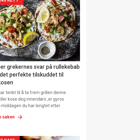
kler
il
tion
er grekernes svar på rullekebab
det perfekte tilskuddet til
kosen
r tenkt til å ta frem grillen denne
ller kose deg innendørs ,er gyros
-middagen du har lengtet etter.
e saken