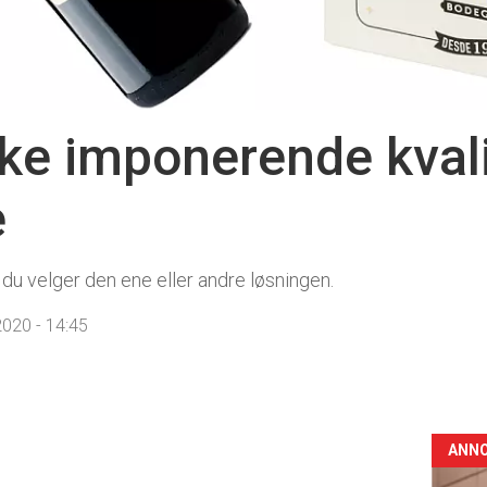
ike imponerende kvali
e
du velger den ene eller andre løsningen.
020 - 14:45
ANN