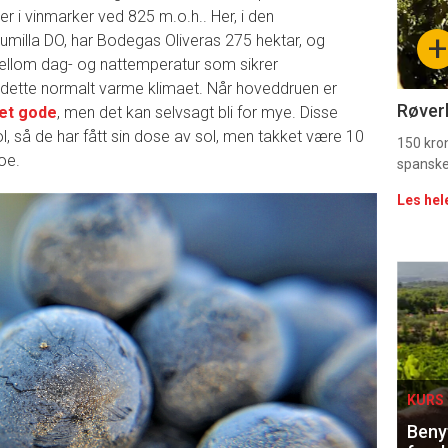
 i vinmarker ved 825 m.o.h.. Her, i den
sec
+
umilla DO, har Bodegas Oliveras 275 hektar, og
11
mellom dag- og nattemperatur som sikrer
 i dette normalt varme klimaet. Når hoveddruen er
Uke
Røverk
det gode
, men det kan selvsagt bli for mye. Disse
l, så de har fått sin dose av sol, men takket være 10
vin
150 kron
 noe.
spanske
Les hel
Eve
sing
KURS 
Benyt