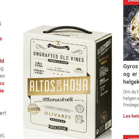
Arti
deta
å
-
s
sec
11
ld
Gyros 
og
og er 
nen
helge
os
ie
Om du ha
helgen e
fredags
ært
Les hel
et,