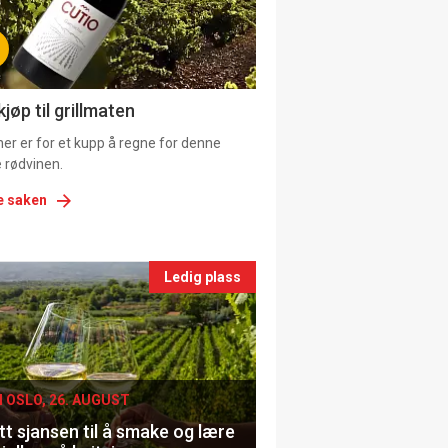
tion
ns
jøp til grillmaten
er er for et kupp å regne for denne
 rødvinen.
e saken
nts
Ledig plass
le
I OSLO, 26. AUGUST
t sjansen til å smake og lære