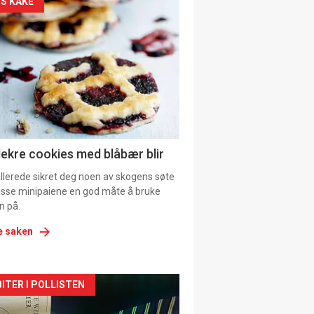
kler
S KAKE
il
tion
ens
lekre cookies med blåbær blir
allerede sikret deg noen av skogens søte
 disse minipaiene en god måte å bruke
n på.
e saken
kler
ITER I POLLISTEN