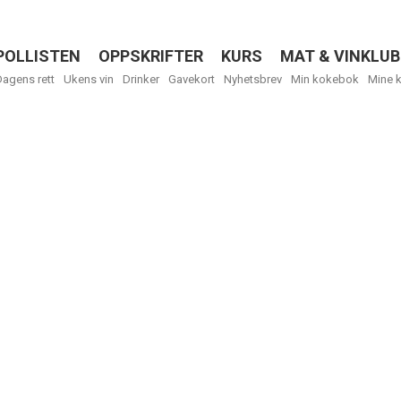
POLLISTEN
OPPSKRIFTER
KURS
MAT & VINKLUB
Menu
Dagens rett
Ukens vin
Drinker
Gavekort
Nyhetsbrev
Min kokebok
Mine 
Få ukentli
Vi tilbyr flere
kan fritt velge
tilsendt.
R