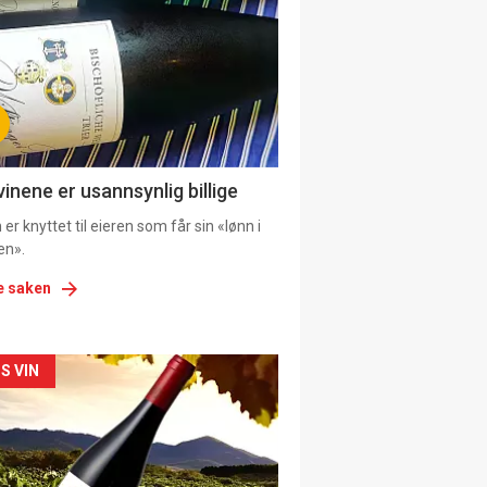
il
tion
ens
vinene er usannsynlig billige
er knyttet til eieren som får sin «lønn i
en».
e saken
kler
S VIN
il