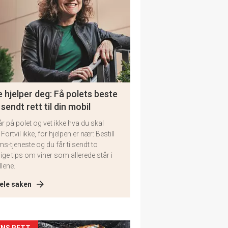
 hjelper deg: Få polets beste
 sendt rett til din mobil
år på polet og vet ikke hva du skal
 Fortvil ikke, for hjelpen er nær: Bestill
ms-tjeneste og du får tilsendt to
lige tips om viner som allerede står i
llene.
ele saken
NS RETT