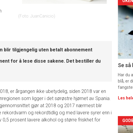
Arti
UKEN
n
deta
Foto: JuanCanicio
-
sec
m blir tilgjengelig uten betalt abonnement
11
nt for å lese disse sakene. Det bestiller du
Dag
Se så 
rett
Har du 
blå, er
fangste
2018, er årgangen ikke ubetydelig, siden 2018 var en
inregionen som ligger i det sørøstre hjørnet av Spania.
Les hel
gjennomsnittet gjør at 2018 og 2017 nærmest blir
 rekordvarm og rekordtidlig og med lavere syrer enn i
0,5 prosent lavere alkohol og større friskhet for
Arti
GODB