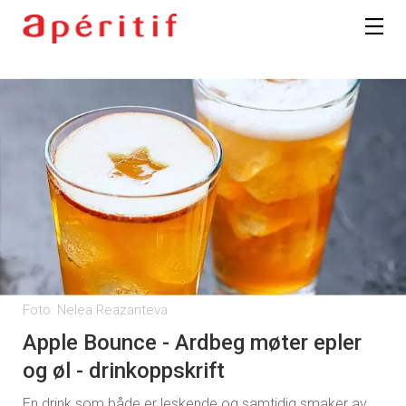
Foto: Nelea Reazanteva
Apple Bounce - Ardbeg møter epler
og øl - drinkoppskrift
En drink som både er leskende og samtidig smaker av