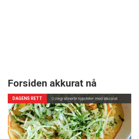
Forsiden akkurat nå
DAGENS RETT
Ostegratinerte nypoteter med løksalat