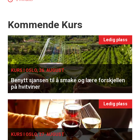
Events
Kommende Kurs
Ledig plass
KURS I OSLO, 26. AUGUST
Benytt sjansen til å smake og lære forskjellen
på hvitviner
Ledig plass
KURS I OSLO, 27. AUGUST