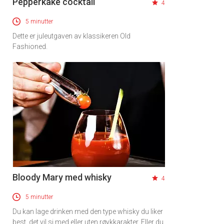
Pepperkake cocktail
4
5 minutter
Dette er juleutgaven av klassikeren Old
Fashioned.
Bloody Mary med whisky
4
5 minutter
Du kan lage drinken med den type whisky du liker
best, det vil si med eller uten røykkarakter. Eller du