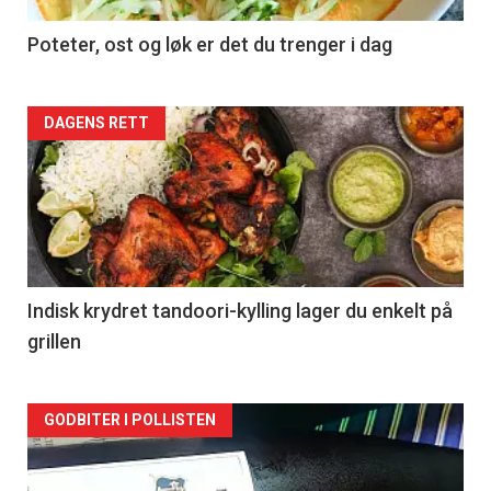
Poteter, ost og løk er det du trenger i dag
Forsiden
DAGENS RETT
akkurat
nå
-
2
Indisk krydret tandoori-kylling lager du enkelt på
grillen
Forsiden
GODBITER I POLLISTEN
akkurat