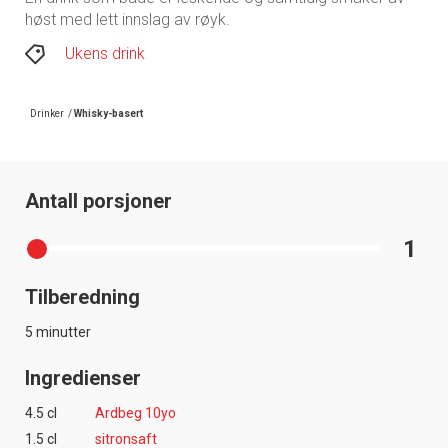
høst med lett innslag av røyk.
Ukens drink
Drinker
/
Whisky-basert
Antall porsjoner
1
Tilberedning
5 minutter
Ingredienser
4.5 cl
Ardbeg 10yo
1.5 cl
sitronsaft