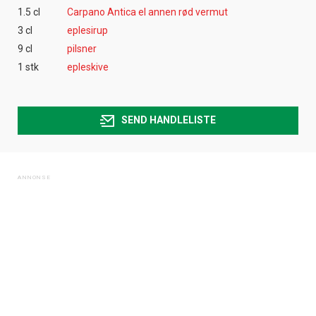
1.5 cl
Carpano Antica el annen rød vermut
3 cl
eplesirup
9 cl
pilsner
1 stk
epleskive
SEND HANDLELISTE