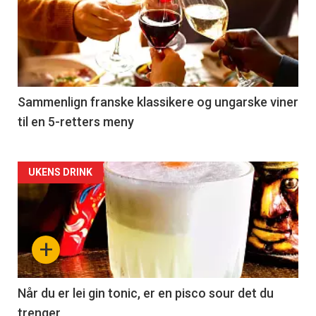
akkurat
nå
-
5
Sammenlign franske klassikere og ungarske viner
til en 5-retters meny
Forsiden
UKENS DRINK
akkurat
nå
+
-
6
Når du er lei gin tonic, er en pisco sour det du
trenger