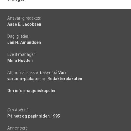
Footer
Ansvarlig redaktør:
Aase E. Jacobsen
-
Daglig leder:
links
Jan H. Amundsen
Event manager:
Mina Hovden
All journalistikk er basert på
Vær
varsom-plakaten
og
Redaktørplakaten
Om informasjonskapsler
Om Apéritif:
På nett og papir siden 1995
Annonsere: