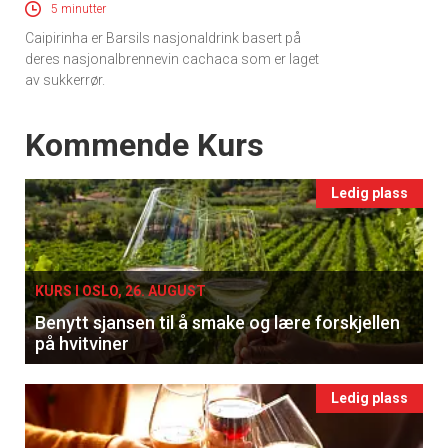
5 minutter
Caipirinha er Barsils nasjonaldrink basert på
deres nasjonalbrennevin cachaca som er laget
av sukkerrør.
Events
Kommende Kurs
Ledig plass
KURS I OSLO, 26. AUGUST
Benytt sjansen til å smake og lære forskjellen
på hvitviner
Ledig plass