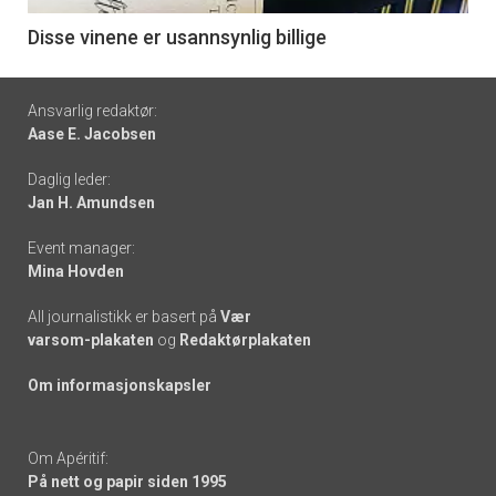
6
Disse vinene er usannsynlig billige
Footer
Ansvarlig redaktør:
Aase E. Jacobsen
-
Daglig leder:
links
Jan H. Amundsen
Event manager:
Mina Hovden
All journalistikk er basert på
Vær
varsom-plakaten
og
Redaktørplakaten
Om informasjonskapsler
Om Apéritif:
På nett og papir siden 1995