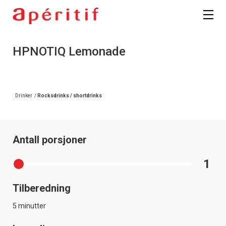
Registrer deg
HPNOTIQ Lemonade
Drinker
/
Rocksdrinks / shortdrinks
Antall porsjoner
1
Tilberedning
5 minutter