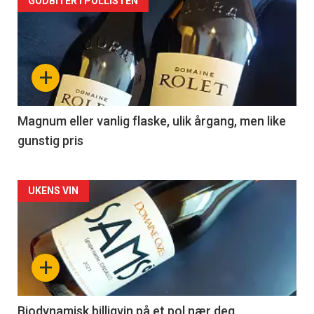
Forsiden
GODBITER I POLLISTEN
akkurat
nå
+
-
3
Magnum eller vanlig flaske, ulik årgang, men like
gunstig pris
Forsiden
UKENS VIN
akkurat
nå
+
-
4
Biodynamisk billigvin på et pol nær deg