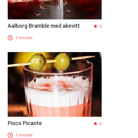
Aalborg Bramble med akevitt
0
5 minutter
Pisco Picante
4
5 minutter