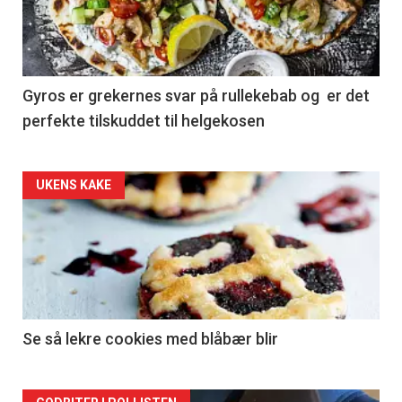
Gyros er grekernes svar på rullekebab og er det
perfekte tilskuddet til helgekosen
Forsiden
UKENS KAKE
akkurat
nå
-
2
Se så lekre cookies med blåbær blir