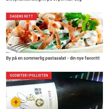
Forsiden
DAGENS RETT
akkurat
nå
-
5
By på en sommerlig pastasalat - din nye favoritt
Forsiden
GODBITER I POLLISTEN
akkurat
nå
+
-