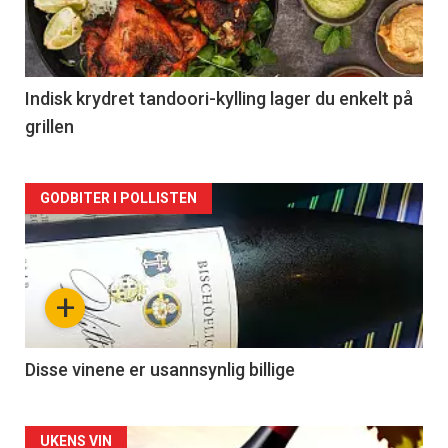
nå
-
2
Indisk krydret tandoori-kylling lager du enkelt på
grillen
Forsiden
GODBITER I POLLISTEN
akkurat
nå
+
-
3
Disse vinene er usannsynlig billige
Forsiden
UKENS VIN