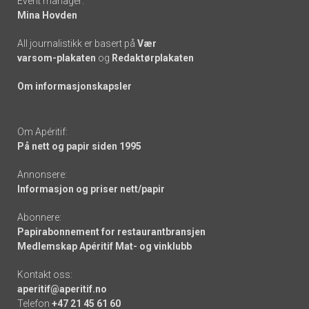
Event manager:
Mina Hovden
All journalistikk er basert på
Vær
varsom-plakaten
og
Redaktørplakaten
Om informasjonskapsler
Om Apéritif:
På nett og papir siden 1995
Annonsere:
Informasjon og priser nett/papir
Abonnere:
Papirabonnement for restaurantbransjen
Medlemskap Apéritif Mat- og vinklubb
Kontakt oss:
aperitif@aperitif.no
Telefon
+47 21 45 61 60