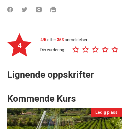
4/5
etter
353
anmeldelser
4
Din vurdering:
Lignende oppskrifter
Events
Kommende Kurs
Ledig plass