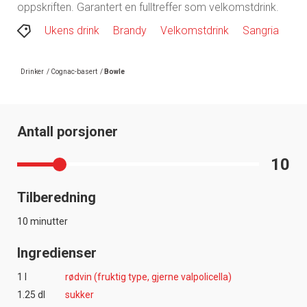
oppskriften. Garantert en fulltreffer som velkomstdrink.
Ukens drink
Brandy
Velkomstdrink
Sangria
Drinker
/
Cognac-basert
/
Bowle
Antall porsjoner
10
Tilberedning
10 minutter
Ingredienser
1 l
rødvin (fruktig type, gjerne valpolicella)
1.25 dl
sukker