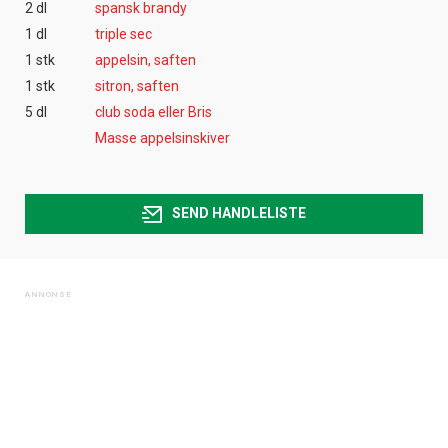
2 dl
spansk brandy
1 dl
triple sec
1 stk
appelsin, saften
1 stk
sitron, saften
5 dl
club soda eller Bris
Masse appelsinskiver
SEND HANDLELISTE