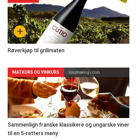
akkurat
nå
+
-
4
Røverkjøp til grillmaten
Forsiden
MATKURS OG VINKURS
Vinsmaking i Oslo
akkurat
nå
-
5
Sammenlign franske klassikere og ungarske viner
til en 5-retters meny