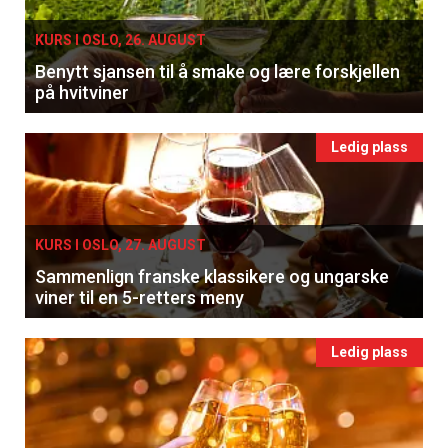
KURS I OSLO, 26. AUGUST
Benytt sjansen til å smake og lære forskjellen
på hvitviner
Ledig plass
KURS I OSLO, 27. AUGUST
Sammenlign franske klassikere og ungarske
viner til en 5-retters meny
Ledig plass