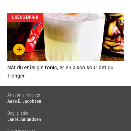
Forsiden
UKENS DRINK
akkurat
nå
+
-
6
Når du er lei gin tonic, er en pisco sour det du
trenger
Footer
Ansvarlig redaktør:
Aase E. Jacobsen
-
Daglig leder:
links
Jan H. Amundsen