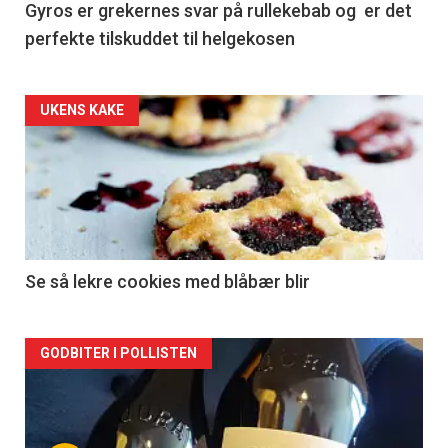
Gyros er grekernes svar på rullekebab og er det
perfekte tilskuddet til helgekosen
Forsiden
UKENS KAKE
akkurat
nå
-
2
Se så lekre cookies med blåbær blir
Forsiden
GODBITER I POLLISTEN
akkurat
nå