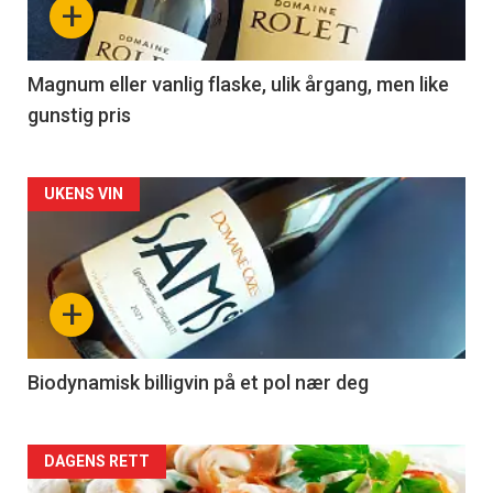
+
-
3
Magnum eller vanlig flaske, ulik årgang, men like
gunstig pris
Forsiden
UKENS VIN
akkurat
nå
+
-
4
Biodynamisk billigvin på et pol nær deg
Forsiden
DAGENS RETT