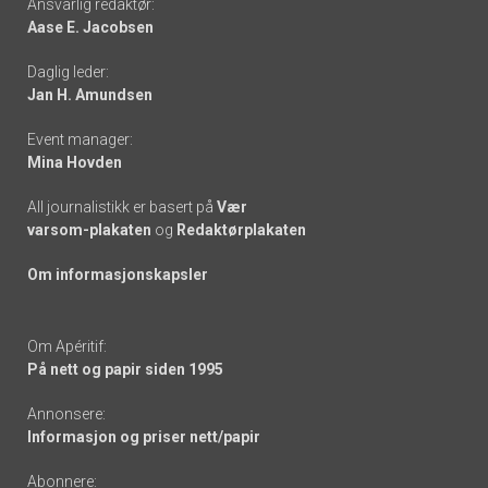
Ansvarlig redaktør:
Aase E. Jacobsen
-
Daglig leder:
links
Jan H. Amundsen
Event manager:
Mina Hovden
All journalistikk er basert på
Vær
varsom-plakaten
og
Redaktørplakaten
Om informasjonskapsler
Om Apéritif:
På nett og papir siden 1995
Annonsere:
Informasjon og priser nett/papir
Abonnere: