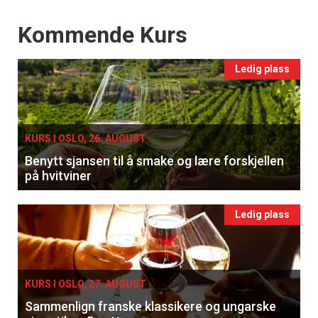
Events
Kommende Kurs
Ledig plass
KURS I OSLO, 26. AUGUST
Benytt sjansen til å smake og lære forskjellen
på hvitviner
Ledig plass
KURS I OSLO, 27. AUGUST
Sammenlign franske klassikere og ungarske