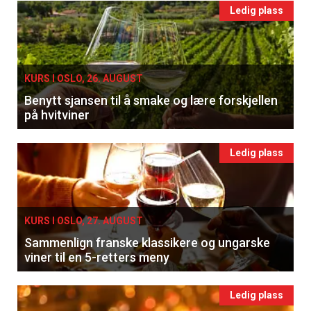
Ledig plass
KURS I OSLO, 26. AUGUST
Benytt sjansen til å smake og lære forskjellen
på hvitviner
Ledig plass
KURS I OSLO, 27. AUGUST
Sammenlign franske klassikere og ungarske
viner til en 5-retters meny
Ledig plass