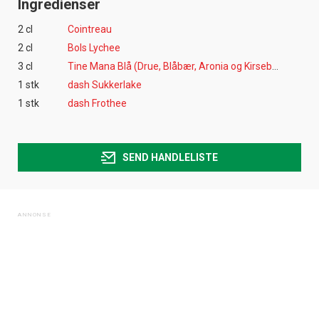
Ingredienser
2 cl
Cointreau
2 cl
Bols Lychee
3 cl
Tine Mana Blå (Drue, Blåbær, Aronia og Kirsebær)
1 stk
dash Sukkerlake
1 stk
dash Frothee
SEND HANDLELISTE