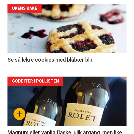
Forsiden
UKENS KAKE
akkurat
nå
-
2
Se så lekre cookies med blåbær blir
Forsiden
GODBITER I POLLISTEN
akkurat
nå
+
-
3
Magnum eller vanlig flaske, ulik årgang, men like