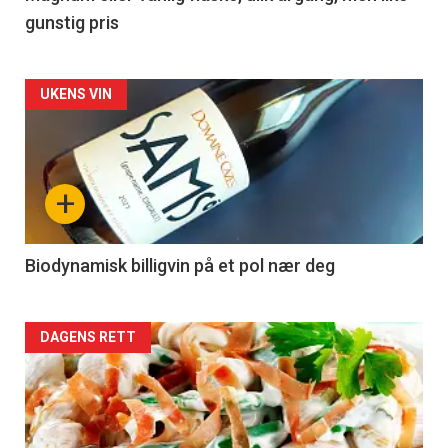
gunstig pris
Forsiden
UKENS VIN
akkurat
nå
+
-
4
Biodynamisk billigvin på et pol nær deg
Forsiden
DAGENS RETT
akkurat
nå