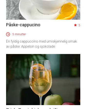
Påske-cappucino
5
5 minutter
En fyldig cappuccino med umiskjennelig smak
av påske: Appelsin og sjokolade.