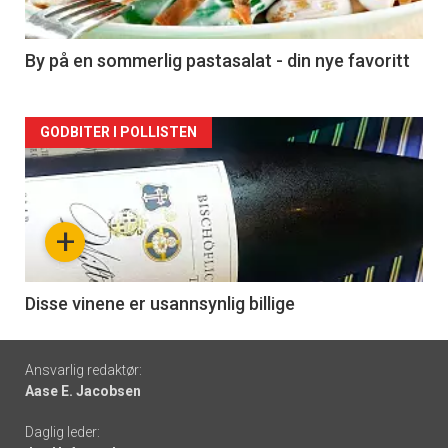
-
5
By på en sommerlig pastasalat - din nye favoritt
Forsiden
GODBITER I POLLISTEN
akkurat
nå
+
-
6
Disse vinene er usannsynlig billige
Footer
Ansvarlig redaktør:
Aase E. Jacobsen
-
Daglig leder:
links