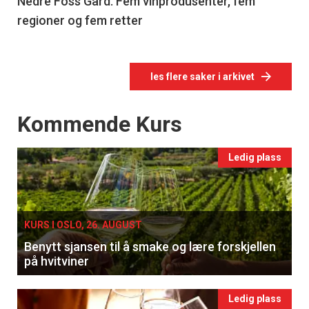
Nedre Foss Gård. Fem vinprodusenter, fem
regioner og fem retter
les flere saker i arkivet
Events
Kommende Kurs
Ledig plass
KURS I OSLO, 26. AUGUST
Benytt sjansen til å smake og lære forskjellen
på hvitviner
Ledig plass