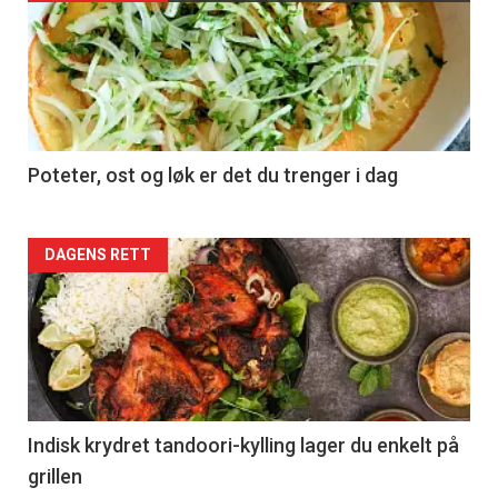
Poteter, ost og løk er det du trenger i dag
Forsiden
DAGENS RETT
akkurat
nå
-
2
Indisk krydret tandoori-kylling lager du enkelt på
grillen