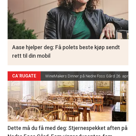
Aase hjelper deg: Få polets beste kjøp sendt
rett til din mobil
CA´RUGATE
WineMakers Dinner på Nedre Foss Gård 26. april
Dette må du få med deg: Stjernespekket aften på