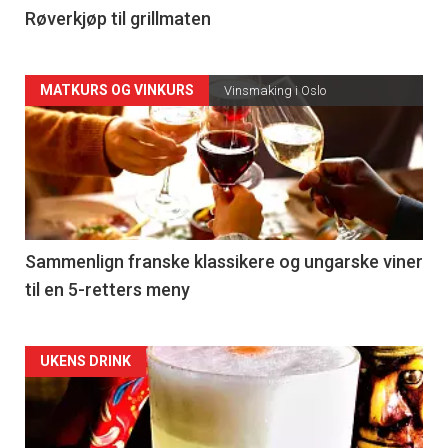
4
Røverkjøp til grillmaten
Forsiden
MATKURS OG VINKURS
Vinsmaking i Oslo
akkurat
nå
-
5
Sammenlign franske klassikere og ungarske viner
til en 5-retters meny
Forsiden
UKENS DRINK
akkurat