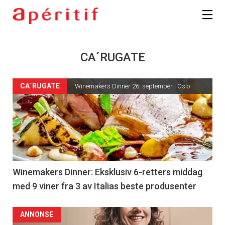
CA´RUGATE
CA´RUGATE
Winemakers Dinner 26. september i Oslo
Winemakers Dinner: Eksklusiv 6-retters middag
med 9 viner fra 3 av Italias beste produsenter
ANNONSE