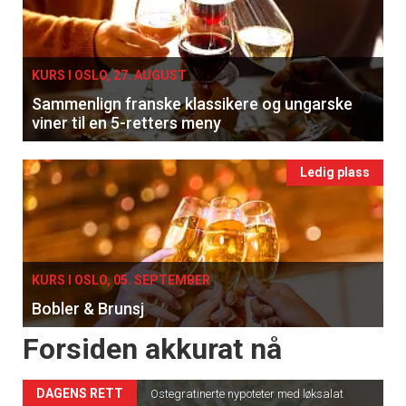
KURS I OSLO, 27. AUGUST
Sammenlign franske klassikere og ungarske
viner til en 5-retters meny
Ledig plass
KURS I OSLO, 05. SEPTEMBER
Bobler & Brunsj
Forsiden akkurat nå
DAGENS RETT
Ostegratinerte nypoteter med løksalat