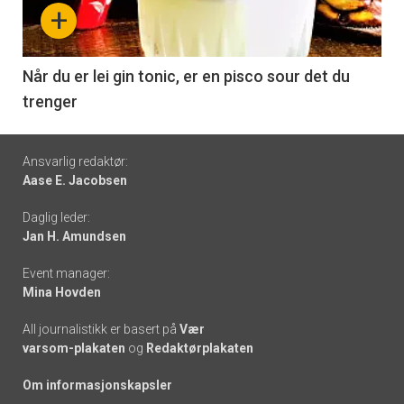
nå
+
-
6
Når du er lei gin tonic, er en pisco sour det du
trenger
Footer
Ansvarlig redaktør:
Aase E. Jacobsen
-
Daglig leder:
links
Jan H. Amundsen
Event manager:
Mina Hovden
All journalistikk er basert på
Vær
varsom-plakaten
og
Redaktørplakaten
Om informasjonskapsler