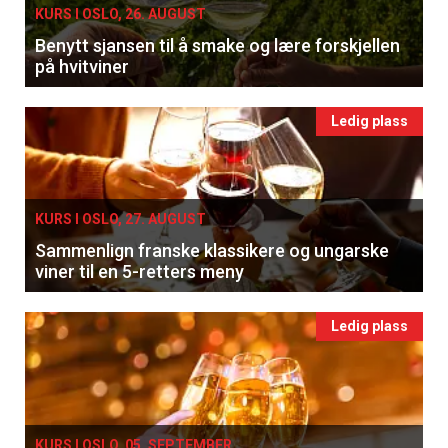
KURS I OSLO, 26. AUGUST
Benytt sjansen til å smake og lære forskjellen
på hvitviner
Ledig plass
KURS I OSLO, 27. AUGUST
Sammenlign franske klassikere og ungarske
viner til en 5-retters meny
Ledig plass
KURS I OSLO, 05. SEPTEMBER