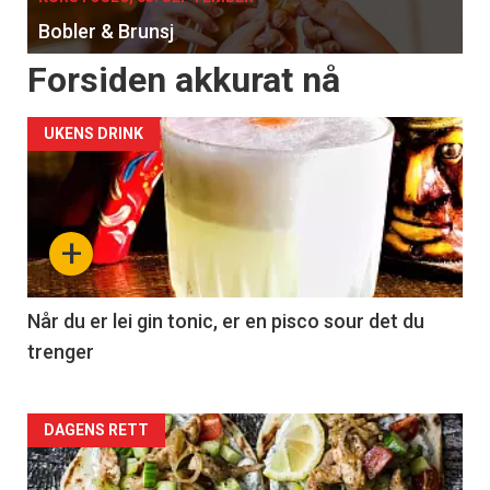
Bobler & Brunsj
Forsiden akkurat nå
UKENS DRINK
+
Når du er lei gin tonic, er en pisco sour det du
trenger
Forsiden
DAGENS RETT
akkurat