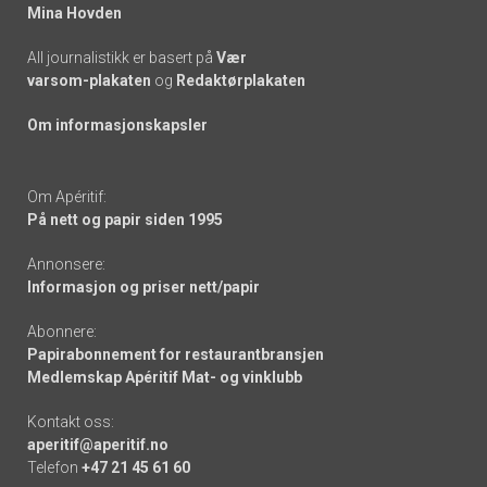
Mina Hovden
All journalistikk er basert på
Vær
varsom-plakaten
og
Redaktørplakaten
Om informasjonskapsler
Om Apéritif:
På nett og papir siden 1995
Annonsere:
Informasjon og priser nett/papir
Abonnere:
Papirabonnement for restaurantbransjen
Medlemskap Apéritif Mat- og vinklubb
Kontakt oss:
aperitif@aperitif.no
Telefon
+47 21 45 61 60