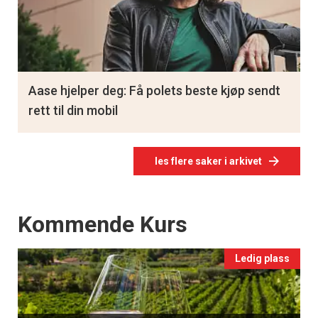
Aase hjelper deg: Få polets beste kjøp sendt
rett til din mobil
les flere saker i arkivet
Events
Kommende Kurs
Ledig plass