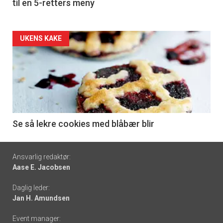
til en 5-retters meny
Forsiden
UKENS KAKE
akkurat
nå
-
6
Se så lekre cookies med blåbær blir
Footer
Ansvarlig redaktør:
Aase E. Jacobsen
-
Daglig leder:
links
Jan H. Amundsen
Event manager: