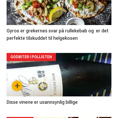
nå
-
2
Gyros er grekernes svar på rullekebab og er det
perfekte tilskuddet til helgekosen
Forsiden
GODBITER I POLLISTEN
akkurat
nå
+
-
3
Disse vinene er usannsynlig billige